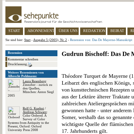
START
ABONNEMENT
ÜBER UNS
REDAKTION
BEIRAT
R
Sie sind hier:
Start
-
Ausgabe 5 (2005), Nr. 2
-
Rezension von: Das De Mayerne-Manuskript
Gudrun Bischoff: Das De
Rezension
Kommentar schreiben
Druckfassung
Weitere Rezensionen von
Théodore Turquet de Mayerne (1
Albrecht Pohlmann:
Laura Resenberg
:
Leibarzt des englischen Königs,
Zinnober - zurück zu
den Quellen,
von kunsttechnischen Rezepten 
München: Anton Siegl
2005
aus der Lektüre älterer Traktate 
zahlreichen Ateliergesprächen m
Rolf G. Kuehni
/
gewonnen hatte - unter anderem
Andreas Schwarz
:
Color Ordered. A
Somer, weshalb das so genannte
Survey of Color
Systems from Antiquity to the
wichtigste Quelle der flämischen
Present, Oxford: Oxford
University Press 2008
17. Jahrhunderts gilt.