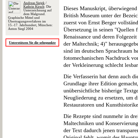
Andreas Siejek
/
Kathrin Kirsch
: Die
Dieses Manuskript, überwiegend 
Unterzeichnung auf
dem Malgrund.
British Museum unter der Bezei
Graphische Mittel und
Übertragungsverfahren im
zuerst von Ernst Berger vollständ
15.-17. Jahrhundert, München:
Übersetzung in seinen "Quellen 
Anton Siegl 2004
Renaissance und deren Folgezeit
Unterstützen Sie die sehepunkte
der Maltechnik; 4)" herausgegeb
sind im deutschen Sprachraum he
fotomechanischen Nachdruck von 
der Verkleinerung schlecht lesbar 
Die Verfasserin hat denn auch di
Grundlage ihrer Edition gemacht,
unübersichtliche bisherige Textge
Neugliederung zu ersetzen, um 
Restauratoren und Kunsthistorike
Die Rezepte sind nunmehr in drei
Maltechniken und Konservierung/
der Text dadurch jenen transpar
Original fehlt, womit der Hauptz