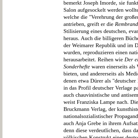
bemerkt Joseph Imorde, sie funk
Salon aufgesockelt werden wollte
welche die "Verehrung der große
antrieben, greift er die
Rembrandt
Stilisierung eines deutschen, ev
heraus. Auch die billigeren Büch
der Weimarer Republik und im Dr
wurden, reproduzieren einen nat
herausarbeitet. Reihen wie
Der e
Sonderhefte
waren einerseits al
bieten, und andererseits als Medi
denen etwa Dürer als "deutscher 
in das Profil deutscher Verlage p
auch chauvinistische und antisemi
weist Franziska Lampe nach. Die
Bruckmann Verlag, der kunsthisto
nationalsozialistischer Propag
auch Anja Grebe in ihrem Aufsat
denn diese verdeutlichen, dass 
völkischen Konstrukt einer deuts