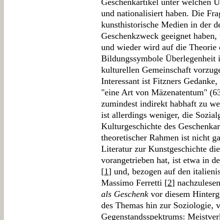
Geschenkartikel unter welchen U
und nationalisiert haben. Die Fr
kunsthistorische Medien in der d
Geschenkzweck geeignet haben, 
und wieder wird auf die Theorie
Bildungssymbole Überlegenheit i
kulturellen Gemeinschaft vorzug
Interessant ist Fitzners Gedanke
"eine Art von Mäzenatentum" (6
zumindest indirekt habhaft zu w
ist allerdings weniger, die Sozia
Kulturgeschichte des Geschenkart
theoretischer Rahmen ist nicht g
Literatur zur Kunstgeschichte d
vorangetrieben hat, ist etwa in 
[
1
] und, bezogen auf den italie
Massimo Ferretti [
2
] nachzulese
als Geschenk
vor diesem Hintergr
des Themas hin zur Soziologie, v.
Gegenstandsspektrums: Meistverk