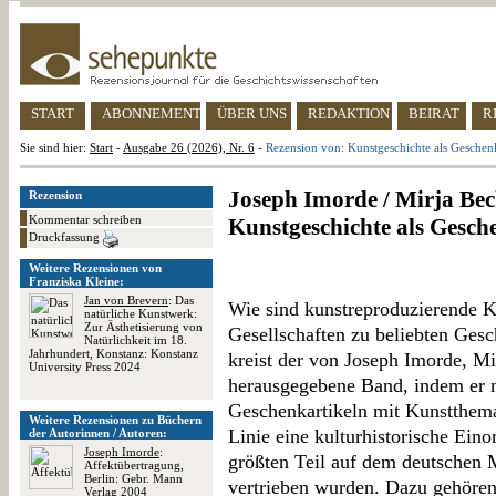
START
ABONNEMENT
ÜBER UNS
REDAKTION
BEIRAT
R
Sie sind hier:
Start
-
Ausgabe 26 (2026), Nr. 6
-
Rezension von: Kunstgeschichte als Geschen
Joseph Imorde / Mirja Bec
Rezension
Kommentar schreiben
Kunstgeschichte als Gesch
Druckfassung
Weitere Rezensionen von
Franziska Kleine:
Jan von Brevern
: Das
Wie sind kunstreproduzierende 
natürliche Kunstwerk:
Zur Ästhetisierung von
Gesellschaften zu beliebten Ge
Natürlichkeit im 18.
Jahrhundert, Konstanz: Konstanz
kreist der von Joseph Imorde, M
University Press 2024
herausgegebene Band, indem er 
Geschenkartikeln mit Kunstthemati
Weitere Rezensionen zu Büchern
Linie eine kulturhistorische Ein
der Autorinnen / Autoren:
Joseph Imorde
:
größten Teil auf dem deutschen 
Affektübertragung,
Berlin: Gebr. Mann
vertrieben wurden. Dazu gehöre
Verlag 2004