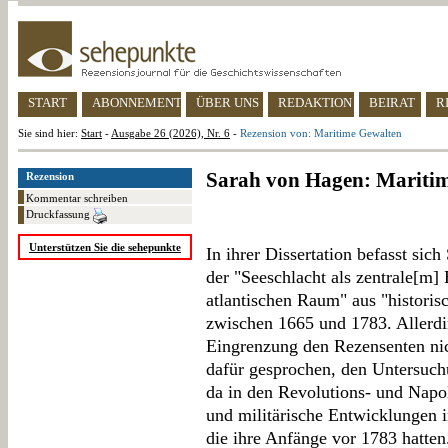
START
ABONNEMENT
ÜBER UNS
REDAKTION
BEIRAT
R
Sie sind hier:
Start
-
Ausgabe 26 (2026), Nr. 6
-
Rezension von: Maritime Gewalten
Sarah von Hagen: Mariti
Rezension
Kommentar schreiben
Druckfassung
Unterstützen Sie die sehepunkte
In ihrer Dissertation befasst sic
der "Seeschlacht als zentrale[m]
atlantischen Raum" aus "historis
zwischen 1665 und 1783. Allerdi
Eingrenzung den Rezensenten nic
dafür gesprochen, den Untersuch
da in den Revolutions- und Napo
und militärische Entwicklungen 
die ihre Anfänge vor 1783 hatten