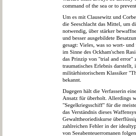
command of the sea or to prevent
Um es mit Clausewitz und Corbett
die Seeschlacht das Mittel, um di
notwendig, über stärker bewaffnet
und besser ausgebildete Besatzu
gesagt: Vieles, was so wort- und t
im Sinne des Ockham'schen Rasi
das Prinzip von "trial and error"
traumatisches Erlebnis darstellt, 
militärhistorischem Klassiker "T
bekannt.
Dagegen hält die Verfasserin ein
Ansatz für überholt. Allerdings
"Segelkriegsschiff" für die meis
das Verständnis dieses Waffensys
Gewalttheoriediskurse überflüssi
zahlreichen Fehler in der idealt
von Seeabenteuerromanen folgend