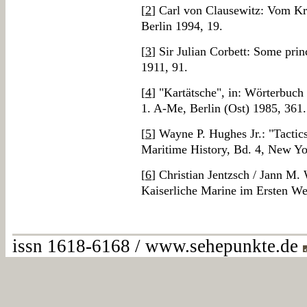
[
2
] Carl von Clausewitz: Vom Kri
Berlin 1994, 19.
[
3
] Sir Julian Corbett: Some prin
1911, 91.
[
4
] "Kartätsche", in: Wörterbuch
1. A-Me, Berlin (Ost) 1985, 361.
[
5
] Wayne P. Hughes Jr.: "Tactic
Maritime History, Bd. 4, New Yo
[
6
] Christian Jentzsch / Jann M.
Kaiserliche Marine im Ersten We
issn 1618-6168 / www.sehepunkte.de