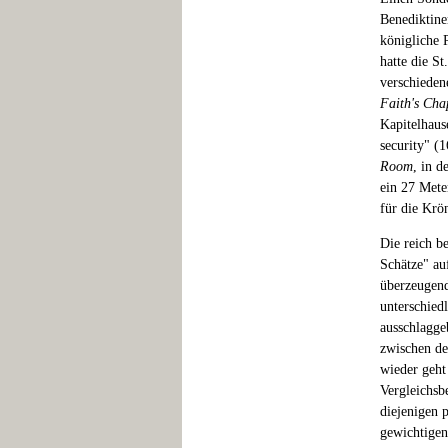
Benediktine
königliche P
hatte die S
verschieden
Faith's Cha
Kapitelhaus
security" (
Room
, in 
ein 27 Mete
für die Krö
Die reich b
Schätze" au
überzeugend
unterschied
ausschlagge
zwischen de
wieder geht
Vergleichsb
diejenigen 
gewichtigen