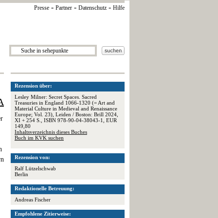
-
-
-
Presse
Partner
Datenschutz
Hilfe
Rezension über:
Lesley Milner: Secret Spaces. Sacred
A
Treasuries in England 1066-1320 (= Art and
Material Culture in Medieval and Renaissance
Europe; Vol. 23), Leiden / Boston: Brill 2024,
r
XI + 254 S., ISBN 978-90-04-38043-1, EUR
149,80
Inhaltsverzeichnis dieses Buches
Buch im KVK suchen
n
Rezension von:
rn
Ralf Lützelschwab
Berlin
Redaktionelle Betreuung:
Andreas Fischer
Empfohlene Zitierweise: