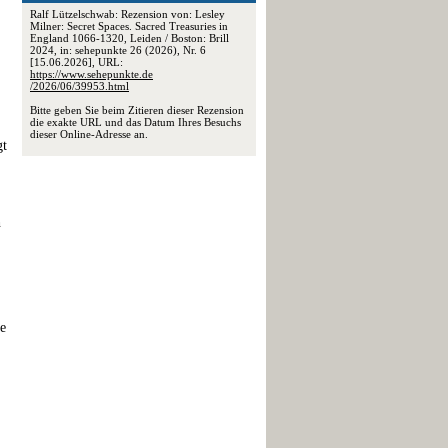
Ralf Lützelschwab: Rezension von: Lesley
Milner: Secret Spaces. Sacred Treasuries in
England 1066-1320, Leiden / Boston: Brill
2024, in: sehepunkte 26 (2026), Nr. 6
[15.06.2026], URL:
https://www.sehepunkte.de
/2026/06/39953.html
Bitte geben Sie beim Zitieren dieser Rezension
die exakte URL und das Datum Ihres Besuchs
dieser Online-Adresse an.
gt
h
te