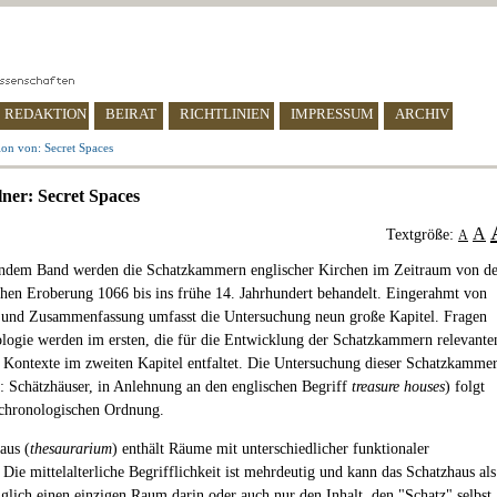
REDAKTION
BEIRAT
RICHTLINIEN
IMPRESSUM
ARCHIV
on von: Secret Spaces
lner: Secret Spaces
A
Textgröße:
A
endem Band werden die Schatzkammern englischer Kirchen im Zeitraum von de
en Eroberung 1066 bis ins frühe 14. Jahrhundert behandelt. Eingerahmt von
 und Zusammenfassung umfasst die Untersuchung neun große Kapitel. Fragen
logie werden im ersten, die für die Entwicklung der Schatzkammern relevante
n Kontexte im zweiten Kapitel entfaltet. Die Untersuchung dieser Schatzkamme
r: Schätzhäuser, in Anlehnung an den englischen Begriff
treasure houses
) folgt
 chronologischen Ordnung.
aus (
thesaurarium
) enthält Räume mit unterschiedlicher funktionaler
Die mittelalterliche Begrifflichkeit ist mehrdeutig und kann das Schatzhaus als
iglich einen einzigen Raum darin oder auch nur den Inhalt, den "Schatz" selbst,