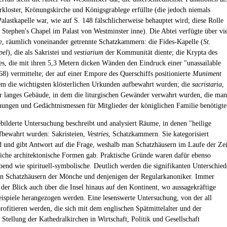
rkloster, Krönungskirche und Königsgrablege erfüllte (die jedoch niemals
alastkapelle war, wie auf S. 148 fälschlicherweise behauptet wird; diese Rolle
t. Stephen's Chapel im Palast von Westminster inne). Die Abtei verfügte über vi
e, räumlich voneinander getrennte Schatzkammern: die Fides-Kapelle (
St.
pel
), die als Sakristei und
vestiarium
der Kommunität diente; die Krypta des
es, die mit ihren 5,3 Metern dicken Wänden den Eindruck einer "unassailable
168) vermittelte; der auf einer Empore des Querschiffs positionierte
Muniment
dem die wichtigsten klösterlichen Urkunden aufbewahrt wurden; die
sacristaria
,
r langes Gebäude, in dem die liturgischen Gewänder verwahrt wurden, die man
nungen und Gedächtnismessen für Mitglieder der königlichen Familie benötigte
ebilderte Untersuchung beschreibt und analysiert Räume, in denen "heilige
fbewahrt wurden: Sakristeien,
Vestries
, Schatzkammern. Sie kategorisiert
 und gibt Antwort auf die Frage, weshalb man Schatzhäusern im Laufe der Zei
liche architektonische Formen gab. Praktische Gründe waren dafür ebenso
bend wie spirituell-symbolische. Deutlich werden die signifikanten Unterschied
n Schatzhäusern der Mönche und denjenigen der Regularkanoniker. Immer
 der Blick auch über die Insel hinaus auf den Kontinent, wo aussagekräftige
eispiele herangezogen werden. Eine lesenswerte Untersuchung, von der all
profitieren werden, die sich mit dem englischen Spätmittelalter und der
 Stellung der Kathedralkirchen in Wirtschaft, Politik und Gesellschaft