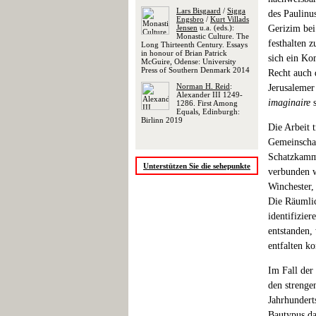
Lars Bisgaard
/
Sigga
des Paulinu
Engsbro
/
Kurt Villads
Jensen
u.a. (eds.):
Gerizim bei 
Monastic Culture. The
festhalten 
Long Thirteenth Century. Essays
in honour of Brian Patrick
sich ein Ko
McGuire, Odense: University
Press of Southern Denmark 2014
Recht auch 
Norman H. Reid
:
Jerusalemer
Alexander III 1249-
imaginaire
s
1286. First Among
Equals, Edinburgh:
Birlinn 2019
Die Arbeit 
Gemeinschaf
Schatzkamme
Unterstützen Sie die sehepunkte
verbunden w
Winchester,
Die Räumlic
identifizie
entstanden, 
entfalten ko
Im Fall der
den strenge
Jahrhunderts
Bautypus da