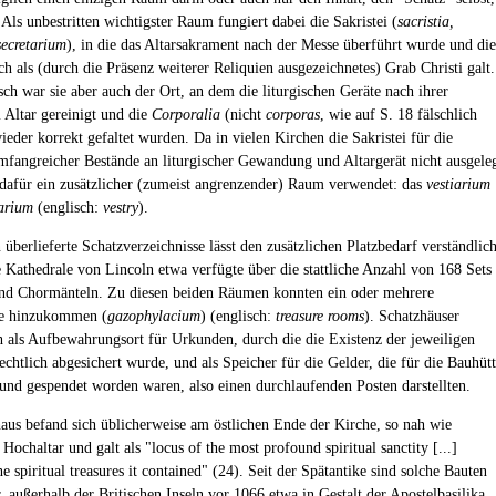
Als unbestritten wichtigster Raum fungiert dabei die Sakristei (
sacristia,
secretarium
), in die das Altarsakrament nach der Messe überführt wurde und die
h als (durch die Präsenz weiterer Reliquien ausgezeichnetes) Grab Christi galt.
sch war sie aber auch der Ort, an dem die liturgischen Geräte nach ihrer
Altar gereinigt und die
Corporalia
(nicht
corporas
, wie auf S. 18 fälschlich
ieder korrekt gefaltet wurden. Da in vielen Kirchen die Sakristei für die
fangreicher Bestände an liturgischer Gewandung und Altargerät nicht ausgele
dafür ein zusätzlicher (zumeist angrenzender) Raum verwendet: das
vestiarium
iarium
(englisch:
vestry
).
 überlieferte Schatzverzeichnisse lässt den zusätzlichen Platzbedarf verständlic
 Kathedrale von Lincoln etwa verfügte über die stattliche Anzahl von 168 Sets
nd Chormänteln. Zu diesen beiden Räumen konnten ein oder mehrere
e hinzukommen (
gazophylacium
) (englisch:
treasure rooms
). Schatzhäuser
h als Aufbewahrungsort für Urkunden, durch die die Existenz der jeweiligen
rechtlich abgesichert wurde, und als Speicher für die Gelder, die für die Bauhüt
und gespendet worden waren, also einen durchlaufenden Posten darstellten.
aus befand sich üblicherweise am östlichen Ende der Kirche, so nah wie
ochaltar und galt als "locus of the most profound spiritual sanctity [...]
e spiritual treasures it contained" (24). Seit der Spätantike sind solche Bauten
, außerhalb der Britischen Inseln vor 1066 etwa in Gestalt der Apostelbasilika