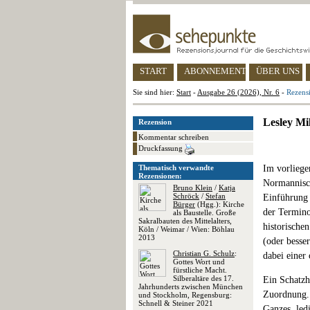
START
ABONNEMENT
ÜBER UNS
Sie sind hier:
Start
-
Ausgabe 26 (2026), Nr. 6
-
Rezensi
Lesley Mi
Rezension
Kommentar schreiben
Druckfassung
Thematisch verwandte
Im vorlieg
Rezensionen:
Normannisch
Bruno Klein
/
Katja
Schröck
/
Stefan
Einführung
Bürger
(Hgg.): Kirche
der Termino
als Baustelle. Große
Sakralbauten des Mittelalters,
historische
Köln / Weimar / Wien: Böhlau
2013
(oder besse
Christian G. Schulz
:
dabei einer
Gottes Wort und
fürstliche Macht.
Silberaltäre des 17.
Ein Schatzh
Jahrhunderts zwischen München
Zuordnung. 
und Stockholm, Regensburg:
Schnell & Steiner 2021
Ganzes, led