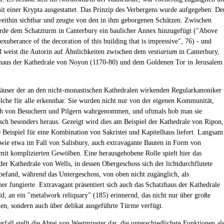
mit einer Krypta ausgestattet. Das Prinzip des Verbergens wurde aufgegeben: De
ithin sichtbar und zeugte von den in ihm geborgenen Schätzen. Zwischen
de dem Schatzturm in Canterbury ein baulicher Annex hinzugefügt ("Above
he exuberance of the decoration of this building that is impressive", 76) - und
 weist die Autorin auf Ähnlichkeiten zwischen dem
vestiarium
in Canterbury,
aus der Kathedrale von Noyon (1170-80) und dem Goldenen Tor in Jerusalem
äuser der an den nicht-monastischen Kathedralen wirkenden Regularkanoniker
olche für alle erkennbar. Sie wurden nicht nur von der eigenen Kommunität,
ch von Besuchern und Pilgern wahrgenommen, und oftmals hob man sie
isch besonders heraus. Gezeigt wird dies am Beispiel der Kathedrale von Ripon,
te Beispiel für eine Kombination von Sakristei und Kapitelhaus liefert. Langsam
 wie etwa im Fall von Salisbury, auch extravagante Bauten in Form von
it komplizierten Gewölben. Eine herausgehobene Rolle spielt hier das
der Kathedrale von Wells, in dessen Obergeschoss sich der lichtdurchflutete
 befand, während das Untergeschoss, von oben nicht zugänglich, als
r fungierte. Extravagant präsentiert sich auch das Schatzhaus der Kathedrale
ld, an ein "metalwork reliquary" (185) erinnernd, das nicht nur über große
hen, sondern auch über delikat ausgeführte Türme verfügt.
fall stellt die Abtei von Westminster dar, die unterschiedlichste Funktionen al