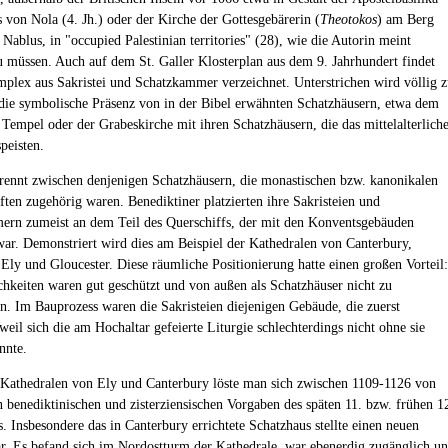
s von Nola (4. Jh.) oder der Kirche der Gottesgebärerin (
Theotokos
) am Berg
Nablus, in "occupied Palestinian territories" (28), wie die Autorin meint
zu müssen. Auch auf dem St. Galler Klosterplan aus dem 9. Jahrhundert findet
mplex aus Sakristei und Schatzkammer verzeichnet. Unterstrichen wird völlig 
die symbolische Präsenz von in der Bibel erwähnten Schatzhäusern, etwa dem
 Tempel oder der Grabeskirche mit ihren Schatzhäusern, die das mittelalterlich
peisten.
trennt zwischen denjenigen Schatzhäusern, die monastischen bzw. kanonikalen
ten zugehörig waren. Benediktiner platzierten ihre Sakristeien und
rn zumeist an dem Teil des Querschiffs, der mit den Konventsgebäuden
ar. Demonstriert wird dies am Beispiel der Kathedralen von Canterbury,
 Ely und Gloucester. Diese räumliche Positionierung hatte einen großen Vorteil:
hkeiten waren gut geschützt und von außen als Schatzhäuser nicht zu
ren. Im Bauprozess waren die Sakristeien diejenigen Gebäude, die zuerst
weil sich die am Hochaltar gefeierte Liturgie schlechterdings nicht ohne sie
nnte.
 Kathedralen von Ely und Canterbury löste man sich zwischen 1109-1126 von
n benediktinischen und zisterziensischen Vorgaben des späten 11. bzw. frühen 1
. Insbesondere das in Canterbury errichtete Schatzhaus stellte einen neuen
r. Es befand sich im Nordostturm der Kathedrale, war ebenerdig zugänglich u