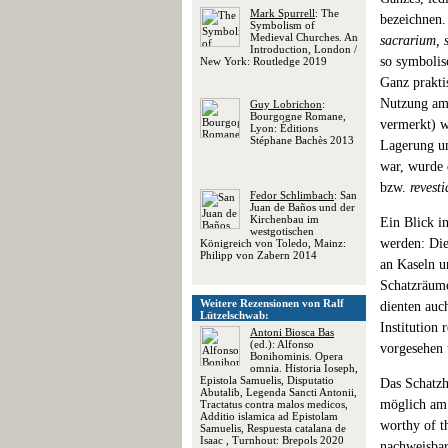
Mark Spurrell
: The
bezeichnen. 
Symbolism of
Medieval Churches. An
sacrarium, 
Introduction, London /
so symbolisc
New York: Routledge 2019
Ganz prakti
Nutzung am 
Guy Lobrichon
:
Bourgogne Romane,
vermerkt) w
Lyon: Éditions
Stéphane Bachès 2013
Lagerung um
war, wurde 
bzw.
revest
Fedor Schlimbach
: San
Juan de Baños und der
Kirchenbau im
Ein Blick in
westgotischen
werden: Die
Königreich von Toledo, Mainz:
Philipp von Zabern 2014
an Kaseln u
Schatzräum
Weitere Rezensionen von Ralf
dienten auc
Lützelschwab:
Institution 
Antoni Biosca Bas
(ed.): Alfonso
vorgesehen 
Bonihominis. Opera
omnia. Historia Ioseph,
Epistola Samuelis, Disputatio
Das Schatzh
Abutalib, Legenda Sancti Antonii,
möglich am H
Tractatus contra malos medicos,
Additio islamica ad Epistolam
worthy of th
Samuelis, Respuesta catalana de
Isaac , Turnhout: Brepols 2020
nachweisbar