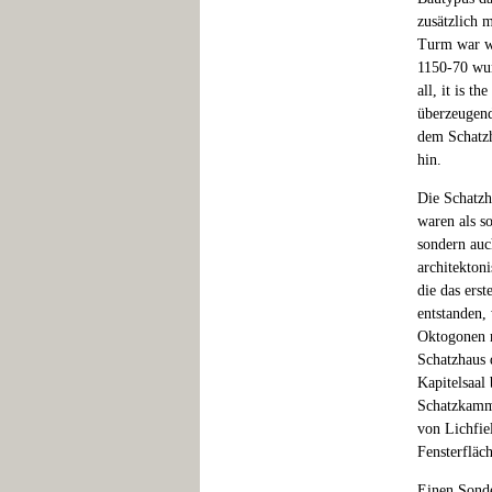
zusätzlich 
Turm war we
1150-70 wur
all, it is t
überzeugend
dem Schatzh
hin.
Die Schatzh
waren als s
sondern au
architekton
die das ers
entstanden,
Oktogonen m
Schatzhaus 
Kapitelsaal
Schatzkamme
von Lichfie
Fensterfläc
Einen Sonder