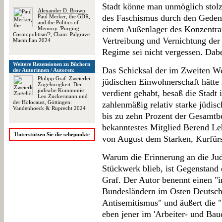
Stadt könne man unmöglich stolz
Alexander D. Brown
:
des Faschismus durch den Gedenk
Paul Merker, the GDR,
and the Politics of
einem Außenlager des Konzentra
Memory. 'Purging
Cosmopolitism'?, Cham: Palgrave
Vertreibung und Vernichtung der
Macmillan 2024
Regime sei nicht vergessen. Dabei
Weitere Rezensionen zu Büchern
Das Schicksal der im Zweiten Wel
der Autorinnen / Autoren:
Philipp Graf
: Zweierlei
jüdischen Einwohnerschaft hätte
Zugehörigkeit. Der
jüdische Kommunist
verdient gehabt, besaß die Stadt
Leo Zuckermann und
der Holocaust, Göttingen:
zahlenmäßig relativ starke jüdis
Vandenhoeck & Ruprecht 2024
bis zu zehn Prozent der Gesamtb
bekanntestes Mitglied Berend L
Unterstützen Sie die sehepunkte
von August dem Starken, Kurfür
Warum die Erinnerung an die Jud
Stückwerk blieb, ist Gegenstand 
Graf. Der Autor benennt einen "i
Bundesländern im Osten Deutschl
Antisemitismus" und äußert die 
eben jener im 'Arbeiter- und Bauer