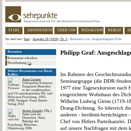
START
ABONNEMENT
ÜBER UNS
REDAKTION
BEIRAT
R
Sie sind hier:
Start
-
Ausgabe 26 (2026), Nr. 5
-
Rezension von: Ausgeschlagenes Erbe
Philipp Graf: Ausgeschlag
Rezension
Kommentar schreiben
Druckfassung
Weitere Rezensionen von Mario
Im Rahmen des Geschichtsstudiu
Keßler:
Anna Corsten
:
Seminargruppe (die DDR-Studenten
Unbequeme Erinnerer.
Emigrierte Historiker
1977 eine Tagesexkursion nach H
in der westdeutschen
und US-amerikanischen NS- und
eingerichtete Wohnhaus des Dic
Holocaust-Forschung, 1945-
Wilhelm Ludwig Gleim (1719-180
1998, Stuttgart: Franz Steiner
Verlag 2023
Drang-Dichtung. So lehrreich die
Jürgen Zarusky
(Hg.):
anderen - berühmt-berüchtigten 
Stalin und die
Deutschen. Neue
Chef von Hitlers Parteikanzlei. D
Beiträge der
Forschung, München:
auf unsere Nachfragen mit dem k
Oldenbourg 2006