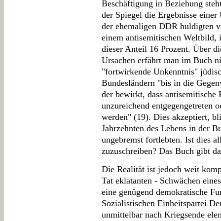
Beschäftigung in Beziehung steht
der Spiegel die Ergebnisse eine
der ehemaligen DDR huldigten vi
einem antisemitischen Weltbild, 
dieser Anteil 16 Prozent. Über d
Ursachen erfährt man im Buch nic
"fortwirkende Unkenntnis" jüdis
Bundesländern "bis in die Gegen
der bewirkt, dass antisemitische 
unzureichend entgegengetreten od
werden" (19). Dies akzeptiert, bl
Jahrzehnten des Lebens in der B
ungebremst fortlebten. Ist dies
zuzuschreiben? Das Buch gibt da
Die Realität ist jedoch weit kompl
Tat eklatanten - Schwächen eine
eine genügend demokratische Fun
Sozialistischen Einheitspartei De
unmittelbar nach Kriegsende el