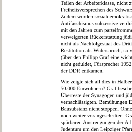
Teilen der Arbeiterklasse, nicht 
Freiheitsversprechen des Schwu
Zudem wurden sozialdemokratisch
Antifaschismus sukzessive verdrä
mit den Jahren zum parteifrommen
verweigerten Rückerstattung jüd
nicht als Nachfolgestaat des Drit
Restitution ab. Widerspruch, s
(über den Philipp Graf eine wicht
nicht geduldet, Fürsprecher 1952 i
der DDR entkamen.
Wie zeigte sich all dies in Halbe
50.000 Einwohnern? Graf beschr
Überreste der Synagogen und jüd
vernachlässigten. Bemühungen Ei
Bausubstanz nicht stoppen. Ohne 
noch weiter vorangeschritten. Gr
spürbaren Anstrengungen der Arb
Judentum um den Leipziger Pfarr