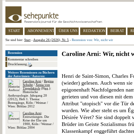
START
ABONNEMENT
ÜBER UNS
REDAKTION
BEIRAT
R
Sie sind hier:
Start
-
Ausgabe 26 (2026), Nr. 5
-
Rezension von: Wir, nicht wir
Caroline Arni: Wir, nicht 
Rezension
Kommentar schreiben
Druckfassung
Weitere Rezensionen zu Büchern
Henri de Saint-Simon, Charles 
der Autorinnen / Autoren:
Caroline Arni
/
Regina
(wieder) gelesen. Auch wenn sie 
Schulte
/
Xenia von
Tippelskirch
(Hgg.):
epigonenhaft Nachfolgenden nam
Historische
Anthropologie. Jahrgang 20
gerieten und von diesen mit dem
(2012), Heft 1. Thema:
Attribut "utopisch" vor die Tür 
Botengänge, Köln / Weimar /
Wien: Böhlau 2012
wurden. Wie aber steht es um Ég
Caroline Arni
:
Désirée Véret? Sie sind doppelt v
Entzweiungen. Die
Krise der Ehe um
Brüder im Geiste Sozialismus frü
1900, Köln / Weimar /
Wien: Böhlau 2004
Klassenkampf enggeführt dachten,