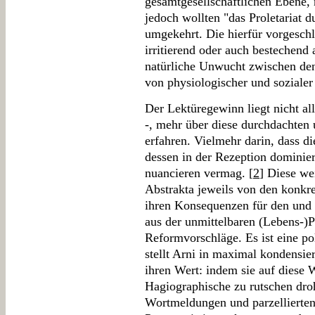
gesamtgesellschaftlichen Ebene, n
jedoch wollten "das Proletariat d
umgekehrt. Die hierfür vorgesch
irritierend oder auch bestechend
natürliche Unwucht zwischen de
von physiologischer und sozialer
Der Lektüregewinn liegt nicht alle
-, mehr über diese durchdachten 
erfahren. Vielmehr darin, dass d
dessen in der Rezeption dominier
nuancieren vermag. [
2
] Diese wei
Abstrakta jeweils von den konk
ihren Konsequenzen für den und 
aus der unmittelbaren (Lebens-)
Reformvorschläge. Es ist eine pol
stellt Arni in maximal kondensie
ihren Wert: indem sie auf diese W
Hagiographische zu rutschen droh
Wortmeldungen und parzellierten 