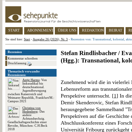
START
ABONNEMENT
ÜBER UNS
REDAKTION
BEIRAT
R
Sie sind hier:
Start
-
Ausgabe 26 (2026), Nr. 3
-
Rezension von: Transnational, kolonial, aktu
Stefan Rindlisbacher / Ev
Rezension
Kommentar schreiben
(Hgg.): Transnational, kolo
Druckfassung
Thematisch verwandte
Rezensionen:
Antje Harms
: Von
Zunehmend wird die in vielerlei 
linksradikal bis
deutschnational.
Lebensreform aus transnationale
Jugendbewegung
zwischen Kaiserreich und
Perspektive untersucht. [
1
] In di
Weimarer Republik, Frankfurt/M.:
Campus 2021
Demir Skenderovic, Stefan Rind
Christina von
herausgegebene Sammelband "Tra
Hodenberg
: Das
andere
Perspektiven auf die Geschichte 
Achtundsechzig.
Abschlusskonferenz eines Forsch
Gesellschaftsgeschichte einer
Revolte, München: C.H.Beck
Universität Fribourg zurückgeht
2018