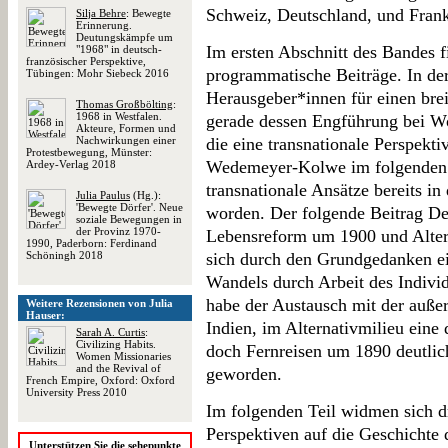
Schweiz, Deutschland, und Fran
Silja Behre
: Bewegte
Erinnerung.
Deutungskämpfe um
Im ersten Abschnitt des Bandes 
"1968" in deutsch-
französischer Perspektive,
programmatische Beiträge. In der
Tübingen: Mohr Siebeck 2016
Herausgeber*innen für einen brei
Thomas Großbölting
:
1968 in Westfalen.
gerade dessen Engführung bei W
Akteure, Formen und
Nachwirkungen einer
die eine transnationale Perspekt
Protestbewegung, Münster:
Wedemeyer-Kolwe im folgenden B
Ardey-Verlag 2018
transnationale Ansätze bereits in
Julia Paulus
(Hg.):
'Bewegte Dörfer'. Neue
worden. Der folgende Beitrag Det
soziale Bewegungen in
der Provinz 1970-
Lebensreform um 1900 und Alter
1990, Paderborn: Ferdinand
Schöningh 2018
sich durch den Grundgedanken ein
Wandels durch Arbeit des Individ
habe der Austausch mit der auße
Weitere Rezensionen von Julia
Hauser:
Indien, im Alternativmilieu eine 
Sarah A. Curtis
:
Civilizing Habits.
doch Fernreisen um 1890 deutlic
Women Missionaries
and the Revival of
geworden.
French Empire, Oxford: Oxford
University Press 2010
Im folgenden Teil widmen sich dr
Perspektiven auf die Geschichte
Unterstützen Sie die sehepunkte