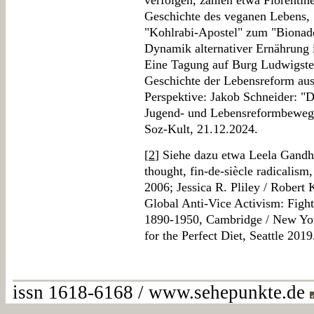
verfolgen, zählen etwa Florentin
Geschichte des veganen Lebens, 
"Kohlrabi-Apostel" zum "Bionade
Dynamik alternativer Ernährung
Eine Tagung auf Burg Ludwigste
Geschichte der Lebensreform aus 
Perspektive: Jakob Schneider: "D
Jugend- und Lebensreformbewegun
Soz-Kult, 21.12.2024.
[
2
] Siehe dazu etwa Leela Gandhi
thought, fin-de-siècle radicalism
2006; Jessica R. Pliley / Robert
Global Anti-Vice Activism: Figh
1890-1950, Cambridge / New Yor
for the Perfect Diet, Seattle 2019
issn 1618-6168 / www.sehepunkte.de