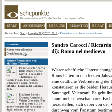
START
ABONNEMENT
ÜBER UNS
REDAKTION
BEIRAT
R
Sie sind hier:
Start
-
Ausgabe 26 (2026), Nr. 2
-
Rezension von: Roma nel medioevo
Sandro Carocci / Riccardo
Rezension
Kommentar schreiben
di): Roma nel medioevo
Druckfassung
Weitere Rezensionen von
Matthias Thumser:
Pietro Colletta
/
Fulvio
Wissenschaftliche Untersuchungen
Delle Donne
/
Benoît
Grévin
(a cura di): I
Roms hätten in den letzten Jah
«dictamina» del
Codice Fitalia. Tra retorica,
eine deutliche Verbreiterung der 
letteratura e storia, Firenze:
SISMEL. Edizioni del Galluzzo
konstatieren es die beiden Hera
2022
Santangeli Valenzani. Es geht ih
Elisabetta Bartoli
/
Cristiano Amendola
/
kaum mehr überschaubaren Fachli
Valeria Giovanna Nitti
herzustellen, sich dabei von der 
et al. (a cura di): Le
nuove frontiere del «dictamen».
durchweg vom Papsttum bestimmt 
Studi, edizioni in corso e