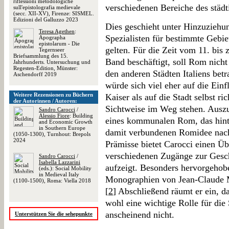
riflessioni metodologiche
verschiedenen Bereiche des städ
sull'epistolografia medievale
(secc. XII-XV), Firenze: SISMEL.
Edizioni del Galluzzo 2023
Dies geschieht unter Hinzuziehun
Teresa Agethen
:
Spezialisten für bestimmte Gebie
Apographa
epistolarum - Die
gelten. Für die Zeit vom 11. bis 
Tegernseer
Briefsammlung des 15.
Band beschäftigt, soll Rom nich
Jahrhunderts. Untersuchung und
Regesten-Edition, Münster:
den anderen Städten Italiens bet
Aschendorff 2019
würde sich viel eher auf die Ein
Weitere Rezensionen zu Büchern
Kaiser als auf die Stadt selbst 
der Autorinnen / Autoren:
Sichtweise im Weg stehen. Auszu
Sandro Carocci
/
Alessio Fiore
: Building
eines kommunalen Rom, das hint
and Economic Growth
in Southern Europe
damit verbundenen Romidee nach
(1050-1300), Turnhout: Brepols
2024
Prämisse bietet Carocci einen Übe
verschiedenen Zugänge zur Gesch
Sandro Carocci
/
Isabella Lazzarini
aufzeigt. Besonders hervorgeho
(eds.): Social Mobility
in Medieval Italy
Monographien von Jean-Claude M
(1100-1500), Roma: Viella 2018
[
2
] Abschließend räumt er ein, da
wohl eine wichtige Rolle für die 
anscheinend nicht.
Unterstützen Sie die sehepunkte