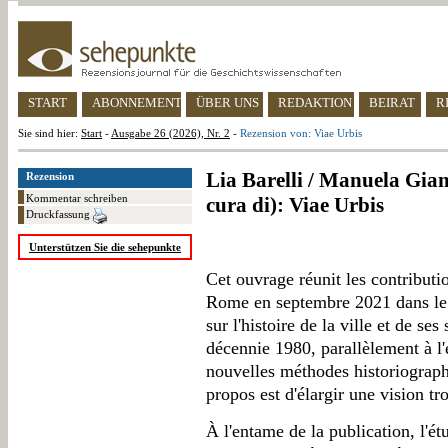
START
ABONNEMENT
ÜBER UNS
REDAKTION
BEIRAT
R
Sie sind hier:
Start
-
Ausgabe 26 (2026), Nr. 2
-
Rezension von: Viae Urbis
Lia Barelli / Manuela Gian
Rezension
Kommentar schreiben
cura di): Viae Urbis
Druckfassung
Unterstützen Sie die sehepunkte
Cet ouvrage réunit les contributi
Rome en septembre 2021 dans le 
sur l'histoire de la ville et de se
décennie 1980, parallèlement à l'é
nouvelles méthodes historiograph
propos est d'élargir une vision 
À l'entame de la publication, l'é