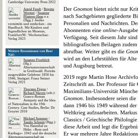
Cambridge University Press 2022
Der
Gnomon
bietet nicht nur Kr
Astrid Fendt
/
Brigitte
Wormer
/
Susanne
nach Sachgebieten gegliederte Bi
Pfisterer-Haas
u.a.
(Hgg.): Antike
Personalien und Nachrichten. Der
vermitteln und entdecken - ein
Handbuch. Mit Kindern und
Abonnenten eine
online
-Ausgabe
Jugendlichen im Museum,
Frankfurt/M.: Wochenschau-
Verfügung. Seit diesem Jahr sind
Verlag 2023
bibliografischen Beilagen zudem
abrufbar. Weiter gibt es die
Gnom
Weitere Rezensionen von Beat
Näf:
wird an den Lehrstühlen für Alte
Susanne Froehlich
(Hg.):
und Augsburg betreut.
Altertumswissenschaft
in Greifswald. Porträts
ausgewählter Gelehrter 1856 bis
2019 regte Martin Hose Archivfo
1946, Stuttgart: Franz Steiner
Verlag 2021
Zeitschrift an. Der Professor für
Thorsten Fögen
/
Maximilians-Universität München
Richard Warren
(eds.):
Graeco-Roman
Gnomon
. Insbesondere seien di
Antiquity and the Idea
of Nationalism in the 19th
dann 1946 bis 1949 während de
Century. Case Studies, Berlin: De
Gruyter 2016
Weltkrieg aufzuarbeiten. Markus 
Michael Sommer
/
Classics / Griechische Philologie 
Tassilo Schmitt
(Hgg.):
diese Arbeit und legt die Ergebn
Von Hannibal zu
Hitler. »Rom und
Er war mehrere Jahre Redaktions
Karthago« 1943 und die deutsche
Altertumswissenschaft im