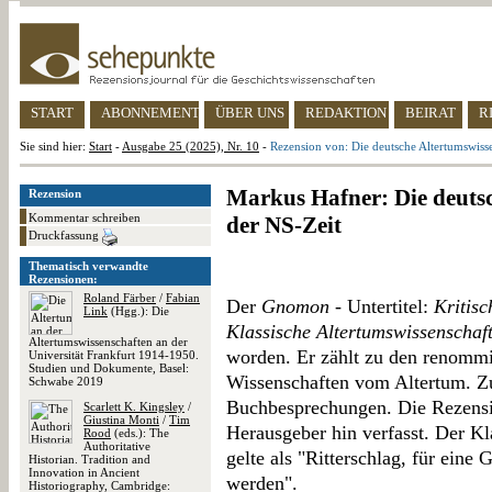
START
ABONNEMENT
ÜBER UNS
REDAKTION
BEIRAT
R
Sie sind hier:
Start
-
Ausgabe 25 (2025), Nr. 10
-
Rezension von: Die deutsche Altertumswisse
Markus Hafner: Die deutsc
Rezension
Kommentar schreiben
der NS-Zeit
Druckfassung
Thematisch verwandte
Rezensionen:
Roland Färber
/
Fabian
Der
Gnomon
- Untertitel:
Kritisc
Link
(Hgg.): Die
Klassische Altertumswissenschaf
Altertumswissenschaften an der
worden. Er zählt zu den renommi
Universität Frankfurt 1914-1950.
Studien und Dokumente, Basel:
Wissenschaften vom Altertum. Zur
Schwabe 2019
Buchbesprechungen. Die Rezensi
Scarlett K. Kingsley
/
Giustina Monti
/
Tim
Herausgeber hin verfasst. Der Kl
Rood
(eds.): The
Authoritative
gelte als "Ritterschlag, für ein
Historian. Tradition and
Innovation in Ancient
werden".
Historiography, Cambridge: