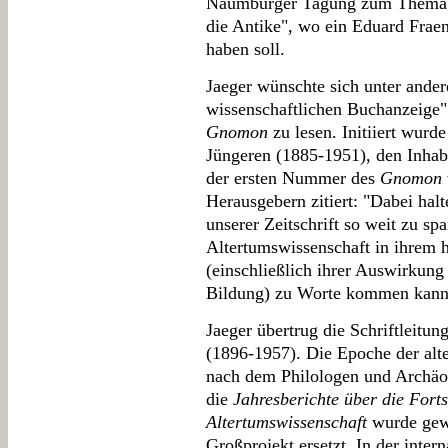
Naumburger Tagung zum Thema "
die Antike", wo ein Eduard Fraenk
haben soll.
Jaeger wünschte sich unter ande
wissenschaftlichen Buchanzeige".
Gnomon
zu lesen. Initiiert wurd
Jüngeren (1885-1951), den Inhab
der ersten Nummer des
Gnomon
Herausgebern zitiert: "Dabei hal
unserer Zeitschrift so weit zu spa
Altertumswissenschaft in ihrem
(einschließlich ihrer Auswirkun
Bildung) zu Worte kommen kann 
Jaeger übertrug die Schriftleitu
(1896-1957). Die Epoche der al
nach dem Philologen und Archäo
die
Jahresberichte über die Forts
Altertumswissenschaft
wurde gew
Großprojekt ersetzt. In der inte