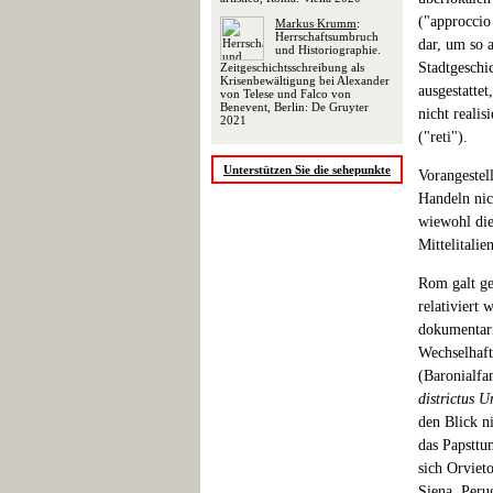
("approccio
Markus Krumm
:
Herrschaftsumbruch
dar, um so 
und Historiographie.
Stadtgeschi
Zeitgeschichtsschreibung als
Krisenbewältigung bei Alexander
ausgestattet
von Telese und Falco von
Benevent, Berlin: De Gruyter
nicht reali
2021
("reti").
Unterstützen Sie die sehepunkte
Vorangestell
Handeln nic
wiewohl die
Mittelitali
Rom galt ge
relativiert 
dokumentari
Wechselhaft
(Baronialfa
districtus U
den Blick n
das Papsttu
sich Orviet
Siena, Peru