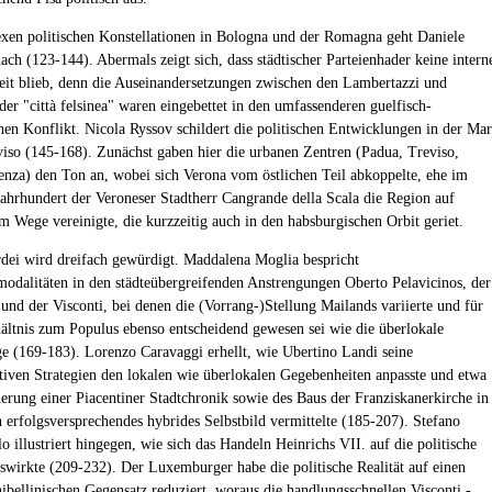
en politischen Konstellationen in Bologna und der Romagna geht Daniele
ach (123-144). Abermals zeigt sich, dass städtischer Parteienhader keine intern
it blieb, denn die Auseinandersetzungen zwischen den Lambertazzi und
der "città felsinea" waren eingebettet in den umfassenderen guelfisch-
chen Konflikt. Nicola Ryssov schildert die politischen Entwicklungen in der Ma
iso (145-168). Zunächst gaben hier die urbanen Zentren (Padua, Treviso,
enza) den Ton an, wobei sich Verona vom östlichen Teil abkoppelte, ehe im
Jahrhundert der Veroneser Stadtherr Cangrande della Scala die Region auf
em Wege vereinigte, die kurzzeitig auch in den habsburgischen Orbit geriet.
ei wird dreifach gewürdigt. Maddalena Moglia bespricht
modalitäten in den städteübergreifenden Anstrengungen Oberto Pelavicinos, der
 und der Visconti, bei denen die (Vorrang-)Stellung Mailands variierte und für
hältnis zum Populus ebenso entscheidend gewesen sei wie die überlokale
 (169-183). Lorenzo Caravaggi erhellt, wie Ubertino Landi seine
ven Strategien den lokalen wie überlokalen Gegebenheiten anpasste und etwa
derung einer Piacentiner Stadtchronik sowie des Baus der Franziskanerkirche in
n erfolgsversprechendes hybrides Selbstbild vermittelte (185-207). Stefano
o illustriert hingegen, wie sich das Handeln Heinrichs VII. auf die politische
uswirkte (209-232). Der Luxemburger habe die politische Realität auf einen
hibellinischen Gegensatz reduziert, woraus die handlungsschnellen Visconti -