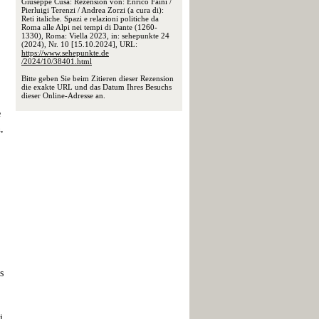
Giuseppe Cusa: Rezension von: Enrico Faini /
Pierluigi Terenzi / Andrea Zorzi (a cura di):
Reti italiche. Spazi e relazioni politiche da
Roma alle Alpi nei tempi di Dante (1260-
1330), Roma: Viella 2023, in: sehepunkte 24
(2024), Nr. 10 [15.10.2024], URL:
https://www.sehepunkte.de
/2024/10/38401.html
Bitte geben Sie beim Zitieren dieser Rezension
die exakte URL und das Datum Ihres Besuchs
dieser Online-Adresse an.
e
,
s
i