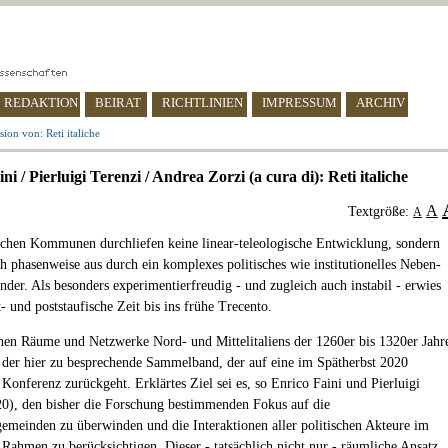
REDAKTION
BEIRAT
RICHTLINIEN
IMPRESSUM
ARCHIV
ion von: Reti italiche
ni / Pierluigi Terenzi / Andrea Zorzi (a cura di): Reti italiche
A
Textgröße:
A
ischen Kommunen durchliefen keine linear-teleologische Entwicklung, sondern
ch phasenweise aus durch ein komplexes politisches wie institutionelles Neben-
nder. Als besonders experimentierfreudig - und zugleich auch instabil - erwies
t- und poststaufische Zeit bis ins frühe Trecento.
chen Räume und Netzwerke Nord- und Mittelitaliens der 1260er bis 1320er Jahr
t der hier zu besprechende Sammelband, der auf eine im Spätherbst 2020
 Konferenz zurückgeht. Erklärtes Ziel sei es, so Enrico Faini und Pierluigi
20), den bisher die Forschung bestimmenden Fokus auf die
einden zu überwinden und die Interaktionen aller politischen Akteure im
 Rahmen zu berücksichtigen. Dieser - tatsächlich nicht nur - räumliche Ansatz