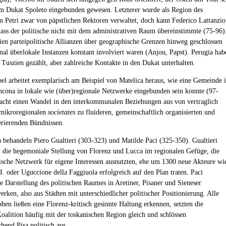
im Dukat Spoleto eingebunden gewesen. Letzterer wurde als Region des
 Petri zwar von päpstlichen Rektoren verwaltet, doch kann Federico Lattanzio
dass der politische nicht mit dem administrativen Raum übereinstimmte (75-96)
ien parteipolitische Allianzen über geographische Grenzen hinweg geschlossen
al überlokale Instanzen konstant involviert waren (Anjou, Papst). Perugia hab
u Tuszien gezählt, aber zahlreiche Kontakte in den Dukat unterhalten.
bel arbeitet exemplarisch am Beispiel von Matelica heraus, wie eine Gemeinde 
cona in lokale wie (über)regionale Netzwerke eingebunden sein konnte (97-
acht einen Wandel in den interkommunalen Beziehungen aus von vertraglich
 mikroregionalen
societates
zu fluideren, gemeinschaftlich organisierten und
erierenden Bündnissen.
 behandeln Piero Gualtieri (303-323) und Matilde Paci (325-350). Gualtieri
rt die hegemoniale Stellung von Florenz und Lucca im regionalen Gefüge, die
ische Netzwerk für eigene Interessen ausnutzten, ehe um 1300 neue Akteure wi
I. oder Uguccione della Faggiuola erfolgreich auf den Plan traten. Paci
ie Darstellung des politischen Raumes in Aretiner, Pisaner und Sieneser
rken, also aus Städten mit unterschiedlicher politischer Positionierung. Alle
phen ließen eine Florenz-kritisch gesinnte Haltung erkennen, setzten die
Koalition häufig mit der toskanischen Region gleich und schlössen
hend Pisa politisch aus.