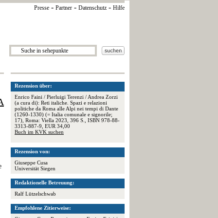
-
-
-
Presse
Partner
Datenschutz
Hilfe
Rezension über:
Enrico Faini / Pierluigi Terenzi / Andrea Zorzi
A
(a cura di): Reti italiche. Spazi e relazioni
politiche da Roma alle Alpi nei tempi di Dante
(1260-1330) (= Italia comunale e signorile;
17), Roma: Viella 2023, 396 S., ISBN 978-88-
3313-887-9, EUR 34,00
Buch im KVK suchen
Rezension von:
Giuseppe Cusa
e
Universität Siegen
Redaktionelle Betreuung:
Ralf Lützelschwab
Empfohlene Zitierweise: