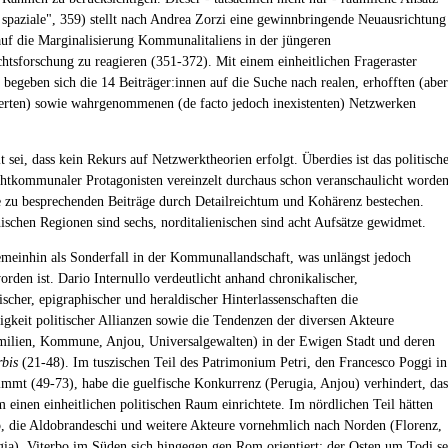
 spaziale", 359) stellt nach Andrea Zorzi eine gewinnbringende Neuausrichtung
auf die Marginalisierung Kommunalitaliens in der jüngeren
chtsforschung zu reagieren (351-372). Mit einem einheitlichen Frageraster
, begeben sich die 14 Beiträger:innen auf die Suche nach realen, erhofften (aber
sierten) sowie wahrgenommenen (de facto jedoch inexistenten) Netzwerken
t sei, dass kein Rekurs auf Netzwerktheorien erfolgt. Überdies ist das politisch
htkommunaler Protagonisten vereinzelt durchaus schon veranschaulicht worden
 zu besprechenden Beiträge durch Detailreichtum und Kohärenz bestechen.
enischen Regionen sind sechs, norditalienischen sind acht Aufsätze gewidmet.
meinhin als Sonderfall in der Kommunallandschaft, was unlängst jedoch
worden ist. Dario Internullo verdeutlicht anhand chronikalischer,
scher, epigraphischer und heraldischer Hinterlassenschaften die
igkeit politischer Allianzen sowie die Tendenzen der diversen Akteure
milien, Kommune, Anjou, Universalgewalten) in der Ewigen Stadt und deren
rbis
(21-48). Im tuszischen Teil des Patrimonium Petri, den Francesco Poggi in
immt (49-73), habe die guelfische Konkurrenz (Perugia, Anjou) verhindert, das
m einen einheitlichen politischen Raum einrichtete. Im nördlichen Teil hätten
o, die Aldobrandeschi und weitere Akteure vornehmlich nach Norden (Florenz,
gia), Viterbo im Süden sich hingegen gen Rom orientiert; der Osten um Todi se