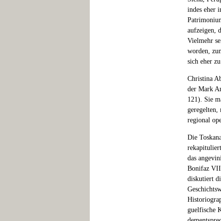
indes eher 
Patrimonium
aufzeigen, 
Vielmehr se
worden, zum
sich eher z
Christina A
der Mark An
121). Sie m
geregelten,
regional op
Die Toskana
rekapitulie
das angevin
Bonifaz VII
diskutiert d
Geschichtswe
Historiogra
guelfische 
dementsprec