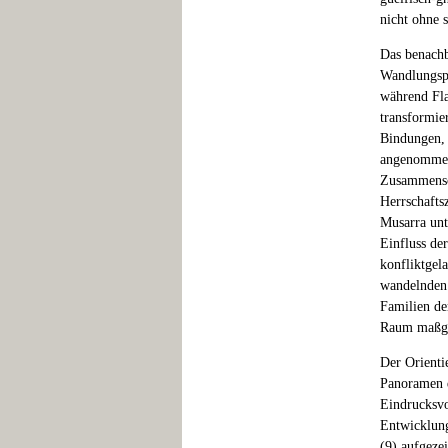
nicht ohne 
Das benachb
Wandlungspr
während Fla
transformie
Bindungen, 
angenommen 
Zusammensch
Herrschafts
Musarra unt
Einfluss de
konfliktgel
wandelnden 
Familien de
Raum maßge
Der Orienti
Panoramen d
Eindrucksvo
Entwicklung
(9) aufgeze