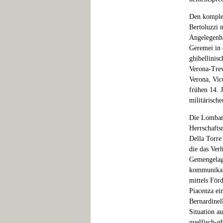
Den komplex
Bertoluzzi n
Angelegenhe
Geremei in 
ghibellinis
Verona-Trev
Verona, Vic
frühen 14. 
militärisch
Die Lombard
Herrschafts
Della Torre
die das Ver
Gemengelage
kommunikati
mittels För
Piacenza ei
Bernardinell
Situation a
guelfisch-g