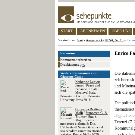
START
ABONNEMENT
ÜBER UNS
Sie sind hier:
Start
-
Ausgabe 24 (2024), Nr. 10
-
Rezens
Enrico Fai
Rezension
Kommentar schreiben
Druckfassung
Weitere Rezensionen von
Die italien
Giuseppe Cusa:
zeichnen si
Katherine Ludwig
Jansen
: Peace and
und Miteina
Penance in Late
sich die spä
Medieval Italy,
Princeton / Oxford: Princeton
University Press 2018
Die politis
thematisier
Giovanna Baldissin
Molli
/
Francesco G. B.
abgehaltene
Trolese
(Hgg.):
Magnificenza
Terenzi (7-
monastica a gloria di Dio.
L'abbazia di Santa Giustina nel
Kommunalgem
suo secolare cammino storico e
überlokalen
artistico, Roma: Viella 2020