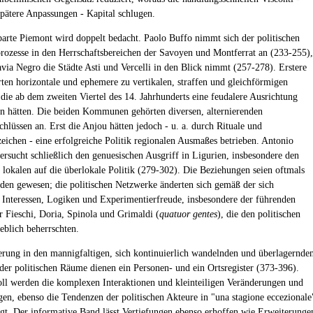
spätere Anpassungen - Kapital schlugen.
arte Piemont wird doppelt bedacht. Paolo Buffo nimmt sich der politischen
ozesse in den Herrschaftsbereichen der Savoyen und Montferrat an (233-255),
via Negro die Städte Asti und Vercelli in den Blick nimmt (257-278). Erstere
rten horizontale und ephemere zu vertikalen, straffen und gleichförmigen
die ab dem zweiten Viertel des 14. Jahrhunderts eine feudalere Ausrichtung
hätten. Die beiden Kommunen gehörten diversen, alternierenden
lüssen an. Erst die Anjou hätten jedoch - u. a. durch Rituale und
zeichen - eine erfolgreiche Politik regionalen Ausmaßes betrieben. Antonio
ersucht schließlich den genuesischen Ausgriff in Ligurien, insbesondere den
r lokalen auf die überlokale Politik (279-302). Die Beziehungen seien oftmals
aden gewesen; die politischen Netzwerke änderten sich gemäß der sich
Interessen, Logiken und Experimentierfreude, insbesondere der führenden
r Fieschi, Doria, Spinola und Grimaldi (
quatuor gentes
), die den politischen
blich beherrschten.
erung in den mannigfaltigen, sich kontinuierlich wandelnden und überlagernde
er politischen Räume dienen ein Personen- und ein Ortsregister (373-396).
ll werden die komplexen Interaktionen und kleinteiligen Veränderungen und
en, ebenso die Tendenzen der politischen Akteure in "una stagione eccezionale
igt. Der informative Band lässt Vertiefungen ebenso erhoffen wie Erweiterunge