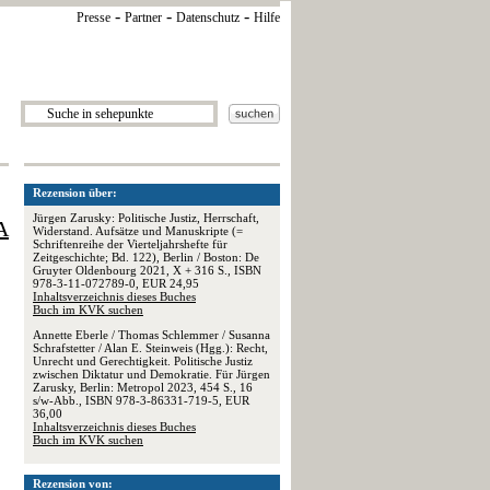
-
-
-
Presse
Partner
Datenschutz
Hilfe
Rezension über:
Jürgen Zarusky: Politische Justiz, Herrschaft,
A
Widerstand. Aufsätze und Manuskripte (=
Schriftenreihe der Vierteljahrshefte für
Zeitgeschichte; Bd. 122), Berlin / Boston: De
Gruyter Oldenbourg 2021, X + 316 S., ISBN
978-3-11-072789-0, EUR 24,95
,
Inhaltsverzeichnis dieses Buches
Buch im KVK suchen
Annette Eberle / Thomas Schlemmer / Susanna
Schrafstetter / Alan E. Steinweis (Hgg.): Recht,
Unrecht und Gerechtigkeit. Politische Justiz
zwischen Diktatur und Demokratie. Für Jürgen
Zarusky, Berlin: Metropol 2023, 454 S., 16
s/w-Abb., ISBN 978-3-86331-719-5, EUR
36,00
Inhaltsverzeichnis dieses Buches
Buch im KVK suchen
Rezension von: