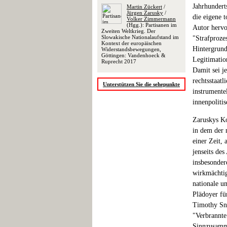
Jahrhundert
Martin Zückert
/
Jürgen Zarusky
/
die eigene 
Volker Zimmermann
(Hgg.): Partisanen im
Autor hervo
Zweiten Weltkrieg. Der
Slowakische Nationalaufstand im
"Strafproze
Kontext der europäischen
Hintergrund
Widerstandsbewegungen,
Göttingen: Vandenhoeck &
Legitimatio
Ruprecht 2017
Damit sei j
rechtsstaatl
Unterstützen Sie die sehepunkte
instrumentel
innenpolitis
Zaruskys Ko
in dem der 
einer Zeit,
jenseits de
insbesonder
wirkmächtige
nationale u
Plädoyer fü
Timothy Sny
"Verbrannte
Sinnzusamm