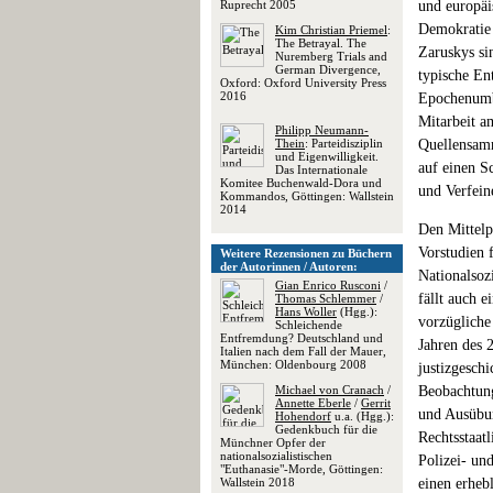
Ruprecht 2005
und europäi
Demokratie 
Kim Christian Priemel
:
The Betrayal. The
Zaruskys si
Nuremberg Trials and
German Divergence,
typische En
Oxford: Oxford University Press
2016
Epochenumbr
Mitarbeit a
Philipp Neumann-
Thein
: Parteidisziplin
Quellensamm
und Eigenwilligkeit.
auf einen S
Das Internationale
Komitee Buchenwald-Dora und
und Verfein
Kommandos, Göttingen: Wallstein
2014
Den Mittelp
Vorstudien f
Weitere Rezensionen zu Büchern
der Autorinnen / Autoren:
Nationalsoz
Gian Enrico Rusconi
/
fällt auch 
Thomas Schlemmer
/
Hans Woller
(Hgg.):
vorzügliche
Schleichende
Entfremdung? Deutschland und
Jahren des 
Italien nach dem Fall der Mauer,
München: Oldenbourg 2008
justizgesch
Michael von Cranach
/
Beobachtung
Annette Eberle
/
Gerrit
und Ausübun
Hohendorf
u.a. (Hgg.):
Gedenkbuch für die
Rechtsstaatl
Münchner Opfer der
nationalsozialistischen
Polizei- und
"Euthanasie"-Morde, Göttingen:
Wallstein 2018
einen erheb