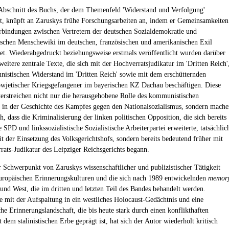
Abschnitt des Buchs, der dem Themenfeld 'Widerstand und Verfolgung'
t, knüpft an Zaruskys frühe Forschungsarbeiten an, indem er Gemeinsamkeiten
bindungen zwischen Vertretern der deutschen Sozialdemokratie und
stischen Menschewiki im deutschen, französischen und amerikanischen Exil
tet. Wiederabgedruckt beziehungsweise erstmals veröffentlicht wurden darüber
weitere zentrale Texte, die sich mit der Hochverratsjudikatur im 'Dritten Reich'
stischen Widerstand im 'Dritten Reich' sowie mit dem erschütternden
owjetischer Kriegsgefangener im bayerischen KZ Dachau beschäftigen. Diese
terstreichen nicht nur die herausgehobene Rolle des kommunistischen
 in der Geschichte des Kampfes gegen den Nationalsozialismus, sondern mache
h, dass die Kriminalisierung der linken politischen Opposition, die sich bereits
 SPD und linkssozialistische Sozialistische Arbeiterpartei erweiterte, tatsächlic
it der Einsetzung des Volksgerichtshofs, sondern bereits bedeutend früher mit
rats-Judikatur des Leipziger Reichsgerichts begann.
r Schwerpunkt von Zaruskys wissenschaftlicher und publizistischer Tätigkeit
uropäischen Erinnerungskulturen und die sich nach 1989 entwickelnden
memor
und West, die im dritten und letzten Teil des Bandes behandelt werden.
e mit der Aufspaltung in ein westliches Holocaust-Gedächtnis und eine
he Erinnerungslandschaft, die bis heute stark durch einen konflikthaften
dem stalinistischen Erbe geprägt ist, hat sich der Autor wiederholt kritisch