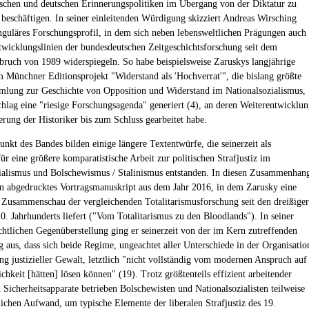
schen und deutschen Erinnerungspolitiken im Übergang von der Diktatur zu
beschäftigen. In seiner einleitenden Würdigung skizziert Andreas Wirsching
nguläres Forschungsprofil, in dem sich neben lebensweltlichen Prägungen auch
twicklungslinien der bundesdeutschen Zeitgeschichtsforschung seit dem
uch von 1989 widerspiegeln. So habe beispielsweise Zaruskys langjährige
m Münchner Editionsprojekt "Widerstand als 'Hochverrat'", die bislang größte
lung zur Geschichte von Opposition und Widerstand im Nationalsozialismus,
chlag eine "riesige Forschungsagenda" generiert (4), an deren Weiterentwicklu
erung der Historiker bis zum Schluss gearbeitet habe.
unkt des Bandes bilden einige längere Textentwürfe, die seinerzeit als
ür eine größere komparatistische Arbeit zur politischen Strafjustiz im
ialismus und Bolschewismus / Stalinismus entstanden. In diesen Zusammenhan
ein abgedrucktes Vortragsmanuskript aus dem Jahr 2016, in dem Zarusky eine
 Zusammenschau der vergleichenden Totalitarismusforschung seit den dreißiger
20. Jahrhunderts liefert ("Vom Totalitarismus zu den Bloodlands"). In seiner
ichtlichen Gegenüberstellung ging er seinerzeit von der im Kern zutreffenden
 aus, dass sich beide Regime, ungeachtet aller Unterschiede in der Organisatio
g justizieller Gewalt, letztlich "nicht vollständig vom modernen Anspruch auf
ichkeit [hätten] lösen können" (19). Trotz größtenteils effizient arbeitender
 Sicherheitsapparate betrieben Bolschewisten und Nationalsozialisten teilweise
lichen Aufwand, um typische Elemente der liberalen Strafjustiz des 19.