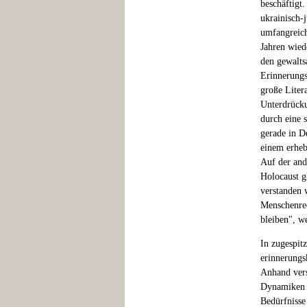
beschäftigt
ukrainisch-
umfangreich
Jahren wied
den gewalts
Erinnerungs
große Liter
Unterdrücku
durch eine 
gerade in D
einem erheb
Auf der and
Holocaust g
verstanden 
Menschenrec
bleiben", w
In zugespit
erinnerungs
Anhand vers
Dynamiken e
Bedürfnisse