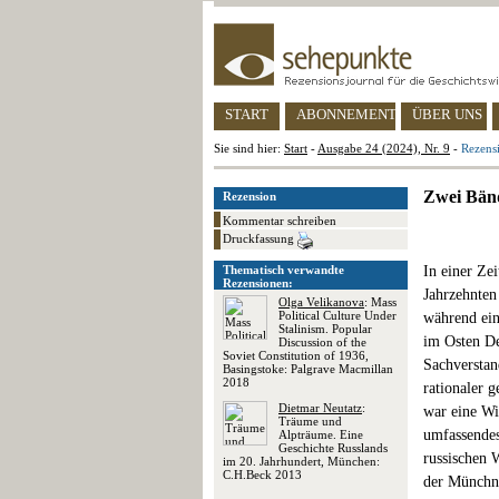
START
ABONNEMENT
ÜBER UNS
Sie sind hier:
Start
-
Ausgabe 24 (2024), Nr. 9
-
Rezens
Zwei Bänd
Rezension
Kommentar schreiben
Druckfassung
Thematisch verwandte
In einer Zei
Rezensionen:
Jahrzehnten
Olga Velikanova
: Mass
Political Culture Under
während ein
Stalinism. Popular
im Osten De
Discussion of the
Soviet Constitution of 1936,
Sachversta
Basingstoke: Palgrave Macmillan
2018
rationaler g
Dietmar Neutatz
:
war eine Wi
Träume und
umfassendes
Alpträume. Eine
Geschichte Russlands
russischen 
im 20. Jahrhundert, München:
C.H.Beck 2013
der Münchne