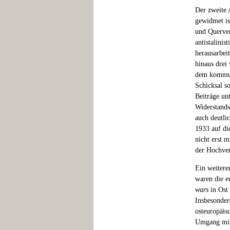
Der zweite 
gewidmet is
und Querver
antistalini
herausarbei
hinaus drei 
dem kommuni
Schicksal s
Beiträge un
Widerstands
auch deutlic
1933 auf die
nicht erst m
der Hochver
Ein weitere
waren die e
wars
in Ost 
Insbesonder
osteuropäisc
Umgang mit 