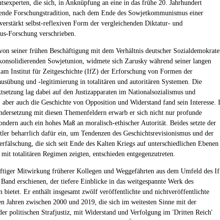
htsexperten, die sich, in Anknüpfung an eine in das frühe 20. Jahrhundert
ende Forschungstradition, nach dem Ende des Sowjetkommunismus einer
 verstärkt selbst-reflexiven Form der vergleichenden Diktatur- und
mus-Forschung verschrieben.
on seiner frühen Beschäftigung mit dem Verhältnis deutscher Sozialdemokrate
 konsolidierenden Sowjetunion, widmete sich Zarusky während seiner langen
 am Institut für Zeitgeschichte (IfZ) der Erforschung von Formen der
ausübung und -legitimierung in totalitären und autoritären Systemen. Die
setzung lag dabei auf den Justizapparaten im Nationalsozialismus und
, aber auch die Geschichte von Opposition und Widerstand fand sein Interesse. 
ndersetzung mit diesen Themenfeldern erwarb er sich nicht nur profunde
sondern auch ein hohes Maß an moralisch-ethischer Autorität. Beides setzte der
tler beharrlich dafür ein, um Tendenzen des Geschichtsrevisionismus und der
erfälschung, die sich seit Ende des Kalten Kriegs auf unterschiedlichen Ebenen
it totalitären Regimen zeigten, entschieden entgegenzutreten.
äftiger Mitwirkung früherer Kollegen und Weggefährten aus dem Umfeld des I
n Band erschienen, der tiefere Einblicke in das weitgespannte Werk des
 bietet. Er enthält insgesamt zwölf veröffentlichte und nichtveröffentlichte
en Jahren zwischen 2000 und 2019, die sich im weitesten Sinne mit der
der politischen Strafjustiz, mit Widerstand und Verfolgung im 'Dritten Reich'