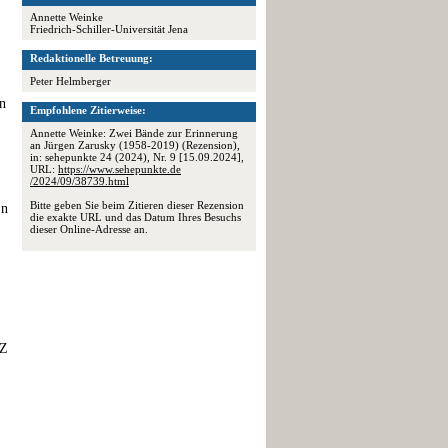
Annette Weinke
Friedrich-Schiller-Universität Jena
Redaktionelle Betreuung:
Peter Helmberger
n
Empfohlene Zitierweise:
Annette Weinke: Zwei Bände zur Erinnerung
an Jürgen Zarusky (1958-2019) (Rezension),
in: sehepunkte 24 (2024), Nr. 9 [15.09.2024],
URL:
https://www.sehepunkte.de
/2024/09/38739.html
Bitte geben Sie beim Zitieren dieser Rezension
In
die exakte URL und das Datum Ihres Besuchs
dieser Online-Adresse an.
fZ