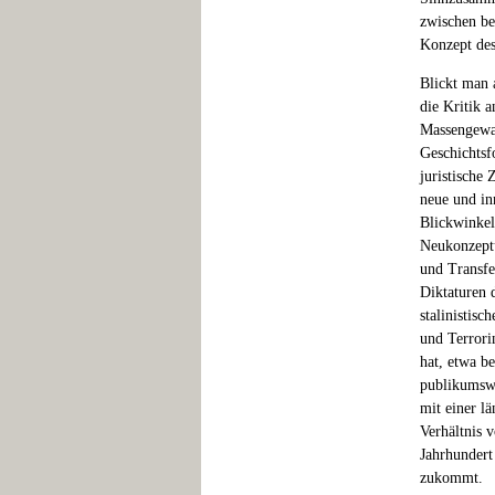
zwischen be
Konzept des
Blickt man 
die Kritik 
Massengewal
Geschichtsf
juristische
neue und in
Blickwinkel
Neukonzeptu
und Transfe
Diktaturen 
stalinistisc
und Terrori
hat, etwa b
publikumsw
mit einer l
Verhältnis 
Jahrhundert 
zukommt.