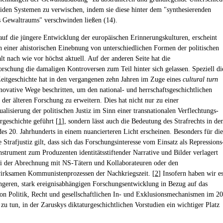
iden Systemen zu verwischen, indem sie diese hinter dem "synthesierenden
 Gewaltraums" verschwinden ließen (14).
auf die jüngere Entwicklung der europäischen Erinnerungskulturen, erscheint
an einer ahistorischen Einebnung von unterschiedlichen Formen der politischen
t nach wie vor höchst aktuell. Auf der anderen Seite hat die
orschung die damaligen Kontroversen zum Teil hinter sich gelassen. Speziell di
 Zeitgeschichte hat in den vergangenen zehn Jahren im Zuge eines
cultural turn
novative Wege beschritten, um den national- und herrschaftsgeschichtlichen
 der älteren Forschung zu erweitern. Dies hat nicht nur zu einer
alisierung der politischen Justiz im Sinn einer transnationalen Verflechtungs-
rgeschichte geführt [
1
], sondern lässt auch die Bedeutung des Strafrechts in de
des 20. Jahrhunderts in einem nuancierteren Licht erscheinen. Besonders für die
he Strafjustiz gilt, dass sich das Forschungsinteresse vom Einsatz als Repressions
nstrument zum Produzenten identitätsstiftender Narrative und Bilder verlagert
ei der Abrechnung mit NS-Tätern und Kollaborateuren oder den
irksamen Kommunistenprozessen der Nachkriegszeit. [
2
] Insofern haben wir e
ängeren, stark ereignisabhängigen Forschungsentwicklung in Bezug auf das
von Politik, Recht und gesellschaftlichen In- und Exklusionsmechanismen im 20
zu tun, in der Zaruskys diktaturgeschichtlichen Vorstudien ein wichtiger Platz