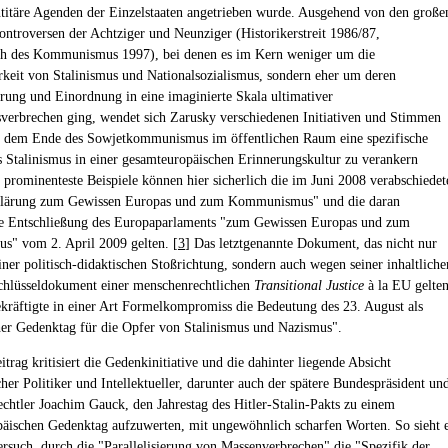
ntitäre Agenden der Einzelstaaten angetrieben wurde. Ausgehend von den große
ontroversen der Achtziger und Neunziger (Historikerstreit 1986/87,
h des Kommunismus 1997), bei denen es im Kern weniger um die
rkeit von Stalinismus und Nationalsozialismus, sondern eher um deren
erung und Einordnung in eine imaginierte Skala ultimativer
verbrechen ging, wendet sich Zarusky verschiedenen Initiativen und Stimmen
h dem Ende des Sowjetkommunismus im öffentlichen Raum eine spezifische
 Stalinismus in einer gesamteuropäischen Erinnerungskultur zu verankern
s prominenteste Beispiele können hier sicherlich die im Juni 2008 verabschiedet
klärung zum Gewissen Europas und zum Kommunismus" und die daran
e Entschließung des Europaparlaments "zum Gewissen Europas und zum
mus" vom 2. April 2009 gelten. [
3
] Das letztgenannte Dokument, das nicht nur
iner politisch-didaktischen Stoßrichtung, sondern auch wegen seiner inhaltliche
Schlüsseldokument einer menschenrechtlichen
Transitional Justice
à la EU gelte
ekräftigte in einer Art Formelkompromiss die Bedeutung des 23. August als
er Gedenktag für die Opfer von Stalinismus und Nazismus".
trag kritisiert die Gedenkinitiative und die dahinter liegende Absicht
her Politiker und Intellektueller, darunter auch der spätere Bundespräsident un
chtler Joachim Gauck, den Jahrestag des Hitler-Stalin-Pakts zu einem
äischen Gedenktag aufzuwerten, mit ungewöhnlich scharfen Worten. So sieht 
ersuch, durch die "Parallelisierung von Massenverbrechen" die "Spezifik der