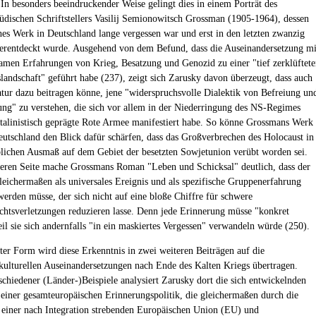
. In besonders beeindruckender Weise gelingt dies in einem Porträt des
jüdischen Schriftstellers Vasilij Semionowitsch Grossman (1905-1964), dessen
es Werk in Deutschland lange vergessen war und erst in den letzten zwanzig
erentdeckt wurde. Ausgehend von dem Befund, dass die Auseinandersetzung mi
amen Erfahrungen von Krieg, Besatzung und Genozid zu einer "tief zerklüftet
landschaft" geführt habe (237), zeigt sich Zarusky davon überzeugt, dass auch
atur dazu beitragen könne, jene "widerspruchsvolle Dialektik von Befreiung un
ng" zu verstehen, die sich vor allem in der Niederringung des NS-Regimes
stalinistisch geprägte Rote Armee manifestiert habe. So könne Grossmans Werk
eutschland den Blick dafür schärfen, dass das Großverbrechen des Holocaust in
lichen Ausmaß auf dem Gebiet der besetzten Sowjetunion verübt worden sei.
eren Seite mache Grossmans Roman "Leben und Schicksal" deutlich, dass der
leichermaßen als universales Ereignis und als spezifische Gruppenerfahrung
werden müsse, der sich nicht auf eine bloße Chiffre für schwere
htsverletzungen reduzieren lasse. Denn jede Erinnerung müsse "konkret
eil sie sich andernfalls "in ein maskiertes Vergessen" verwandeln würde (250).
zter Form wird diese Erkenntnis in zwei weiteren Beiträgen auf die
kulturellen Auseinandersetzungen nach Ende des Kalten Kriegs übertragen.
chiedener (Länder-)Beispiele analysiert Zarusky dort die sich entwickelnden
iner gesamteuropäischen Erinnerungspolitik, die gleichermaßen durch die
 einer nach Integration strebenden Europäischen Union (EU) und