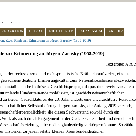
REDAKTION
BEIRAT
RICHTLINIEN
IMPRESSUM
ARCHIV
ion: Zwei Bände zur Erinnerung an Jürgen Zarusky (1958-2019)
e zur Erinnerung an Jürgen Zarusky (1958-2019)
A
Textgröße:
A
t, in der rechtsextreme und rechtspopulistische Kräfte darauf zielen, eine in
 gewachsene deutsche Erinnerungskultur zum Nationalsozialismus abzuwickeln
e neostalinistische Putin'sche Geschichtspropaganda paradoxerweise vor allem
utschlands Hunderttausende mobilisiert, ist geschichtswissenschaftlicher
nd zu
beiden
Großdiktaturen des 20. Jahrhunderts eine unverzichtbare Ressource
esellschaftlicher Selbstaufklärung. Jürgen Zarusky, der Anfang 2019 verstarb,
ssenschaftlerpersönlichkeit, die diesen Sachverstand sowohl durch ein
 Werk als auch durch Engagement in der Gedenkstättenarbeit und den deutsch-
Wissenschaftsbeziehungen besonders glaubwürdig verkörpern konnte. So zählte
r Historiker zu jenem relativ kleinen Kreis bundesdeutscher