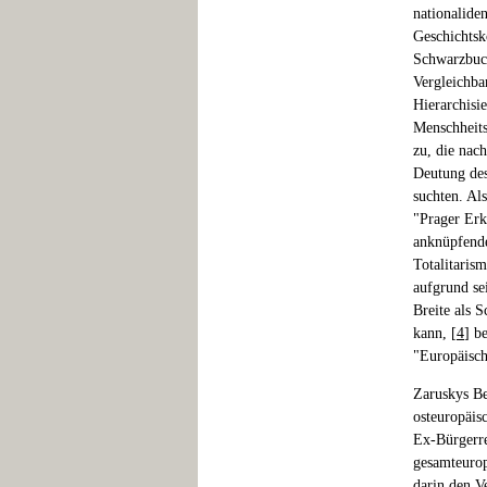
nationalide
Geschichtsk
Schwarzbuc
Vergleichba
Hierarchisi
Menschheits
zu, die nac
Deutung des
suchten. Al
"Prager Er
anknüpfend
Totalitaris
aufgrund se
Breite als 
kann, [
4
] b
"Europäisch
Zaruskys Bei
osteuropäisc
Ex-Bürgerre
gesamteurop
darin den V