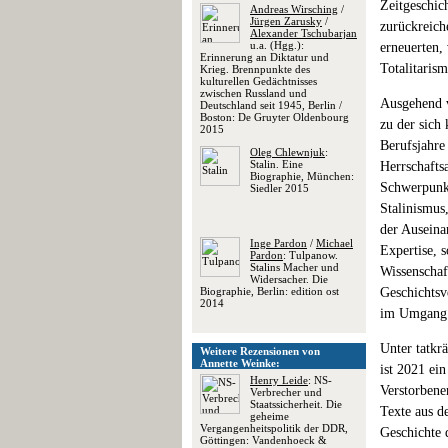
Zeitgeschic
Andreas Wirsching
/
Jürgen Zarusky
/
zurückreich
Alexander Tschubarjan
u.a. (Hgg.):
erneuerten,
Erinnerung an Diktatur und
Totalitaris
Krieg. Brennpunkte des
kulturellen Gedächtnisses
zwischen Russland und
Ausgehend v
Deutschland seit 1945, Berlin /
Boston: De Gruyter Oldenbourg
zu der sich
2015
Berufsjahre
Oleg Chlewnjuk
:
Stalin. Eine
Herrschafts
Biographie, München:
Schwerpunkt
Siedler 2015
Stalinismus
der Auseina
Inge Pardon
/
Michael
Expertise, 
Pardon
: Tulpanow.
Stalins Macher und
Wissenschaf
Widersacher. Die
Biographie, Berlin: edition ost
Geschichtsv
2014
im Umgang m
Unter tatkr
Weitere Rezensionen von
Annette Weinke:
ist 2021 ei
Henry Leide
: NS-
Verstorbenen
Verbrecher und
Staatssicherheit. Die
Texte aus d
geheime
Vergangenheitspolitik der DDR,
Geschichte 
Göttingen: Vandenhoeck &