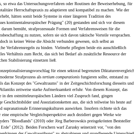
s, so etwa das Untersuchungsverfahren oder Routinen der Beweiserhebung, für
totalitäre Herrschaftspraxis zu adaptieren und kompatibel zu machen. Wie der
rhebt, hätten somit beide Systeme in einer längeren Tradition des
sses kontinentaleuropäischer Prägung" (20) gestanden und sich vor diesem
 darum bemüht, strafprozessuale Formen und Verfahrensweisen für die
nsbeschaffung zu nutzen, sofern sie sich davon taktische Vorteile versprachen.
edoch in keiner Weise die Absicht verbunden gewesen, sich selbst an
iche Verfahrensregeln zu binden. Vielmehr pflegten beide ein ausschließlich
les Verhältnis zum Recht, das sich bei Bedarf als zusätzliche Ressource der
chen Stabilisierung einsetzen ließ.
nzeptionalisierungsvorschlag für einen sektoral begrenzten Diktaturenvergleic
moderne Strafprozess als
tertium comparationis
fungieren sollte, entstand zu
 als das Konzept des "Gewaltraums" in der Zeitgeschichtsforschung diesseits und
s Atlantiks zeitweise starke Aufmerksamkeit erfuhr. Von diesem Konzept, das
e in den ostmitteleuropäischen Ländern viel Zuspruch fand, gingen
 Geschichtsbilder und Assoziationsketten aus, die sich teilweise bis heute auf
nd supranationale Erinnerungskulturen auswirken. Insofern richtete sich das
r eine empirische Vergleichsperspektive auch dezidiert gegen Werke wie
ders "Bloodlands" (2010) oder Jörg Barberowskis preisgekrönten Beststeller
 Erde" (2012). Beiden Forschern warf Zarusky seinerzeit vor, "von den
enhängen der Gewaltausübung" zu abstrahieren und grundlegende Unterschied