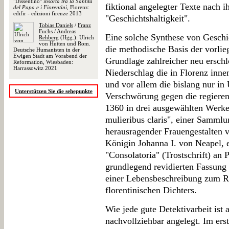
"Dissentino"
insorta tra la Santità
fiktional angelegter Texte nach 
del Papa e i Fiorentini
, Florenz:
edifir - edizioni firenze 2013
"Geschichtshaltigkeit".
Tobias Daniels
/
Franz
Fuchs
/
Andreas
Eine solche Synthese von Geschic
Rehberg
(Hgg.): Ulrich
von Hutten und Rom.
die methodische Basis der vorlie
Deutsche Humanisten in der
Ewigen Stadt am Vorabend der
Grundlage zahlreicher neu ersch
Reformation, Wiesbaden:
Harrassowitz 2021
Niederschlag die in Florenz inne
und vor allem die bislang nur in
Unterstützen Sie die sehepunkte
Verschwörung gegen die regieren
1360 in drei ausgewählten Werke
mulieribus claris", einer Samml
herausragender Frauengestalten 
Königin Johanna I. von Neapel, e
"Consolatoria" (Trostschrift) an 
grundlegend revidierten Fassung d
einer Lebensbeschreibung zum R
florentinischen Dichters.
Wie jede gute Detektivarbeit ist 
nachvollziehbar angelegt. Im ers