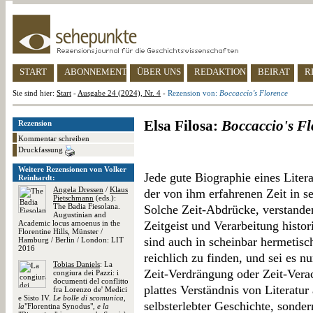
START
ABONNEMENT
ÜBER UNS
REDAKTION
BEIRAT
R
Sie sind hier:
Start
-
Ausgabe 24 (2024), Nr. 4
-
Rezension von:
Boccaccio's Florence
Elsa Filosa:
Boccaccio's Fl
Rezension
Kommentar schreiben
Druckfassung
Weitere Rezensionen von Volker
Jede gute Biographie eines Litera
Reinhardt:
Angela Dressen
/
Klaus
der von ihm erfahrenen Zeit in 
Pietschmann
(eds.):
The Badia Fiesolana.
Solche Zeit-Abdrücke, verstande
Augustinian and
Academic locus amoenus in the
Zeitgeist und Verarbeitung histo
Florentine Hills, Münster /
sind auch in scheinbar hermetisch
Hamburg / Berlin / London: LIT
2016
reichlich zu finden, und sei es 
Tobias Daniels
: La
Zeit-Verdrängung oder Zeit-Verac
congiura dei Pazzi: i
documenti del conflitto
plattes Verständnis von Literatur
fra Lorenzo de' Medici
e Sisto IV.
Le bolle di scomunica,
selbsterlebter Geschichte, sonde
la
"Florentina Synodus"
, e la