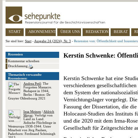
START
ABONNEMENT
ÜBER UNS
REDAKTION
BEIRAT
R
Sie sind hier:
Start
-
Ausgabe 24 (2024), Nr. 3
-
Rezension von: Öffentlichkeit und Inszenier
Kerstin Schwenke: Öffentl
Rezension
Kommentar schreiben
Druckfassung
Thematisch verwandte
Kerstin Schwenke hat eine Studi
Rezensionen:
Andrea Pető
: The
verschiedenen gesellschaftlichen
Forgotten Massacre.
Budapest in 1944,
dem System der nationalsozialist
Berlin / Boston: De
Gruyter Oldenbourg 2021
Vernichtungslager vorgelegt. Die 
Fassung der Dissertation, die di
Insa Meinen
/
Ahlrich
Holocaust-Studien des Instituts f
Meyer
: Verfolgt von
Land zu Land.
und die 2020 mit dem Irma-Rosen
Jüdische Flüchtlinge in
Westeuropa 1938-1944. Unter
Gesellschaft für Zeitgeschichte 
Mitarbeit von Jörg Paulsen,
Paderborn: Ferdinand Schöningh
2013