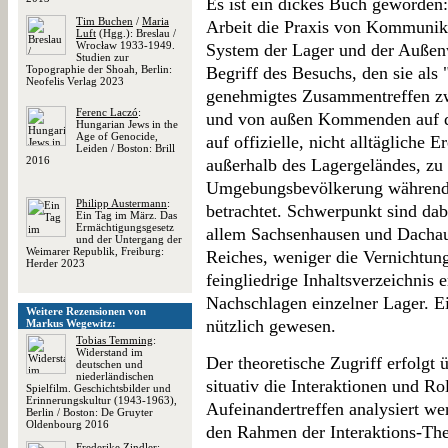
Es ist ein dickes Buch geworden:
Tim Buchen
/
Maria
Arbeit die Praxis von Kommunik
Luft
(Hgg.): Breslau /
Wrocław 1933-1949.
System der Lager und der Außenw
Studien zur
Topographie der Shoah, Berlin:
Begriff des Besuchs, den sie als
Neofelis Verlag 2023
genehmigtes Zusammentreffen z
Ferenc Laczó
:
und von außen Kommenden auf de
Hungarian Jews in the
Age of Genocide,
auf offizielle, nicht alltägliche 
Leiden / Boston: Brill
2016
außerhalb des Lagergeländes, zu 
Umgebungsbevölkerung während 
Philipp Austermann
:
betrachtet. Schwerpunkt sind dab
Ein Tag im März. Das
Ermächtigungsgesetz
allem Sachsenhausen und Dachau
und der Untergang der
Weimarer Republik, Freiburg:
Reiches, weniger die Vernichtun
Herder 2023
feingliedrige Inhaltsverzeichnis 
Nachschlagen einzelner Lager. Ei
Weitere Rezensionen von
nützlich gewesen.
Markus Wegewitz:
Tobias Temming
:
Widerstand im
Der theoretische Zugriff erfolgt
deutschen und
niederländischen
situativ die Interaktionen und Ro
Spielfilm. Geschichtsbilder und
Erinnerungskultur (1943-1963),
Aufeinandertreffen analysiert we
Berlin / Boston: De Gruyter
Oldenbourg 2016
den Rahmen der Interaktions-The
Frederike Zindler
: