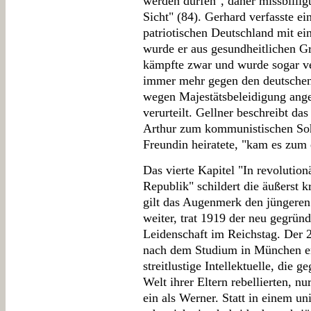
werden dürfen", daher missbillig
Sicht" (84). Gerhard verfasste ei
patriotischen Deutschland mit ei
wurde er aus gesundheitlichen G
kämpfte zwar und wurde sogar ver
immer mehr gegen den deutschen
wegen Majestätsbeleidigung ang
verurteilt. Gellner beschreibt da
Arthur zum kommunistischen Sohn
Freundin heiratete, "kam es zum 
Das vierte Kapitel "In revolutio
Republik" schildert die äußerst k
gilt das Augenmerk den jüngeren 
weiter, trat 1919 der neu gegrün
Leidenschaft im Reichstag. Der 
nach dem Studium in München en
streitlustige Intellektuelle, die 
Welt ihrer Eltern rebellierten, 
ein als Werner. Statt in einem u