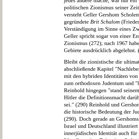
jedes andere mache, war nur ein 
politischen Zionismus seiner Zeit
versteht Geller Gershom Schole
gegründete
Brit Schalom
(Frieden
Verständigung im Sinne eines Zwe
Geller spricht sogar von einer 
Zionismus (272); nach 1967 habe
Gebiete ausdrücklich abgelehnt. 
Bleibt die zionistische die ultim
abschließende Kapitel "Nachlebe
mit den hybriden Identitäten von
zum orthodoxen Judentum und "le
Reinhold hingegen "stand seinem
Hitler die Definitionsmacht darü
sei." (290) Reinhold und Gershom
die historische Bedeutung der Ju
(290). Doch gerade an Gershoms
Israel und Deutschland illustriert
innerjüdischen Identität auch für