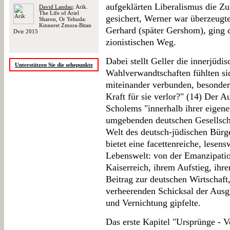
aufgeklärten Liberalismus die Zu
David Landau
: Arik.
The Life of Ariel
gesichert, Werner war überzeugt
Sharon, Or Yehuda:
Kinneret Zmora-Bitan
Gerhard (später Gershom), ging d
Dvir 2015
zionistischen Weg.
Dabei stellt Geller die innerjüdi
Unterstützen Sie die sehepunkte
Wahlverwandtschaften fühlten si
miteinander verbunden, besonders
Kraft für sie verlor?" (14) Der A
Scholems "innerhalb ihrer eigene
umgebenden deutschen Gesellschaf
Welt des deutsch-jüdischen Bürg
bietet eine facettenreiche, lesen
Lebenswelt: von der Emanzipatio
Kaiserreich, ihrem Aufstieg, ihre
Beitrag zur deutschen Wirtschaft
verheerenden Schicksal der Ausg
und Vernichtung gipfelte.
Das erste Kapitel "Ursprünge - V