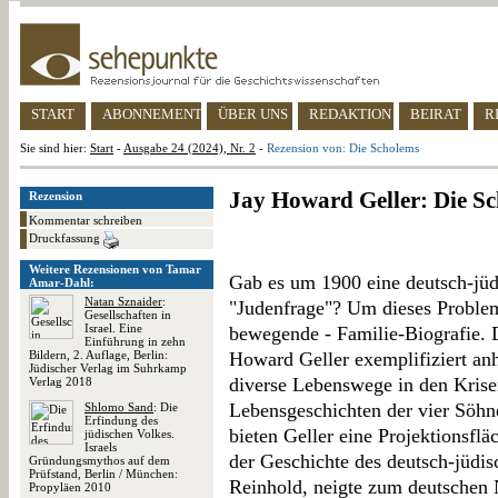
START
ABONNEMENT
ÜBER UNS
REDAKTION
BEIRAT
R
Sie sind hier:
Start
-
Ausgabe 24 (2024), Nr. 2
-
Rezension von: Die Scholems
Jay Howard Geller: Die S
Rezension
Kommentar schreiben
Druckfassung
Weitere Rezensionen von Tamar
Gab es um 1900 eine deutsch-jüd
Amar-Dahl:
Natan Sznaider
:
"Judenfrage"? Um dieses Problem 
Gesellschaften in
Israel. Eine
bewegende - Familie-Biografie. 
Einführung in zehn
Bildern, 2. Auflage, Berlin:
Howard Geller exemplifiziert an
Jüdischer Verlag im Suhrkamp
diverse Lebenswege in den Krise
Verlag 2018
Lebensgeschichten der vier Söhn
Shlomo Sand
: Die
Erfindung des
bieten Geller eine Projektionsfl
jüdischen Volkes.
Israels
der Geschichte des deutsch-jüdis
Gründungsmythos auf dem
Prüfstand, Berlin / München:
Reinhold, neigte zum deutschen 
Propyläen 2010