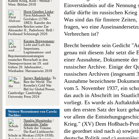
Kaltem Krieg, Köln / Weimar /
Einverständnis auf die Nennung 
Wien: Böhlau 2018
dafür dürfte im russischen Krieg
Horst Günther Linke
:
Fürst Aleksandr M.
Was sind das für finstere Zeiten
Gorčakov (1798-
1883). Kanzler des
fragen, wo eine Auseinandersetzu
russischen Reiches unter Zar
Alexander II., Paderborn: Brill /
Verbrechen ist?
Ferdinand Schöningh 2020
Karsten Brüggemann
:
Brecht beendete sein Gedicht "
Licht und Luft des
Imperiums.
genau mit diesem Jahr setzt die 
Legitimations- und
Repräsentationsstrategien
einer Ausnahme, Dokumente der J
russischer Herrschaft in den
Ostseeprovinzen im 19. und
russischer Archive. Einige der Q
frühen 20. Jahrhundert.,
Wiesbaden: Harrassowitz 2018
russischen Archiven (insgesamt 
Sergey Radchenko
: To
Ausnahme bezeichnete Dokument
Run the World. The
Kremlin's Cold War
vom 5. November 1937, ein schon
Bid for Global Power,
Cambridge: Cambridge
das auch in Abschrift im Staatli
University Press 2024
vorliegt. Es wurde als Auftaktdo
um den ersten Satz der kurz geha
Weitere Rezensionen von Carola
Tischler:
vor allem die Entstehungsgeschich
Natalija Mussijenko
/
Krieg." (XV) Dem Hoßbach-Proto
Alexander Vatlin
:
Schule der Träume.
die geordnet sind nach a) sowjeti
Die Karl-Liebknecht-
Schule in Moskau (1924-1938).
deutsche Politik und c) europäis