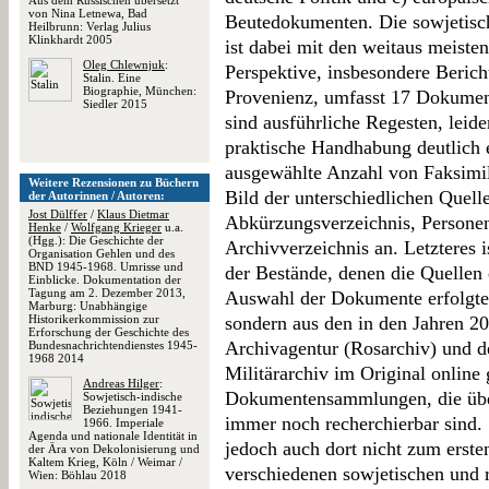
Aus dem Russischen übersetzt
von Nina Letnewa, Bad
Beutedokumenten. Die sowjetisc
Heilbrunn: Verlag Julius
Klinkhardt 2005
ist dabei mit den weitaus meisten
Oleg Chlewnjuk
:
Perspektive, insbesondere Berich
Stalin. Eine
Biographie, München:
Provenienz, umfasst 17 Dokumen
Siedler 2015
sind ausführliche Regesten, lei
praktische Handhabung deutlich 
ausgewählte Anzahl von Faksimile
Weitere Rezensionen zu Büchern
Bild der unterschiedlichen Quell
der Autorinnen / Autoren:
Jost Dülffer
/
Klaus Dietmar
Abkürzungsverzeichnis, Personen
Henke
/
Wolfgang Krieger
u.a.
(Hgg.): Die Geschichte der
Archivverzeichnis an. Letzteres i
Organisation Gehlen und des
BND 1945-1968. Umrisse und
der Bestände, denen die Quellen
Einblicke. Dokumentation der
Tagung am 2. Dezember 2013,
Auswahl der Dokumente erfolgte 
Marburg: Unabhängige
Historikerkommission zur
sondern aus den in den Jahren 2
Erforschung der Geschichte des
Archivagentur (Rosarchiv) und d
Bundesnachrichtendienstes 1945-
1968 2014
Militärarchiv im Original online 
Andreas Hilger
:
Dokumentensammlungen, die üb
Sowjetisch-indische
Beziehungen 1941-
immer noch recherchierbar sind. 
1966. Imperiale
Agenda und nationale Identität in
jedoch auch dort nicht zum ersten
der Ära von Dekolonisierung und
Kaltem Krieg, Köln / Weimar /
verschiedenen sowjetischen und
Wien: Böhlau 2018