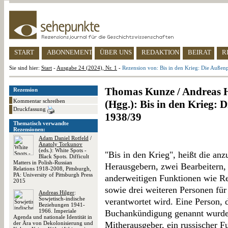
START
ABONNEMENT
ÜBER UNS
REDAKTION
BEIRAT
R
Sie sind hier:
Start
-
Ausgabe 24 (2024), Nr. 1
-
Rezension von: Bis in den Krieg: Die Außen
Thomas Kunze / Andreas 
Rezension
Kommentar schreiben
(Hgg.): Bis in den Krieg:
Druckfassung
1938/39
Thematisch verwandte
Rezensionen:
Adam Daniel Rotfeld
/
Anatoly Torkunov
(eds.): White Spots -
"Bis in den Krieg", heißt die anz
Black Spots. Difficult
Matters in Polish-Russian
Herausgebern, zwei Bearbeitern, 
Relations 1918-2008, Pittsburgh,
PA: University of Pittsburgh Press
anderweitigen Funktionen wie Re
2015
sowie drei weiteren Personen fü
Andreas Hilger
:
Sowjetisch-indische
verantwortet wird. Eine Person, d
Beziehungen 1941-
1966. Imperiale
Buchankündigung genannt wurde, 
Agenda und nationale Identität in
der Ära von Dekolonisierung und
Mitherausgeber, ein russischer Fu