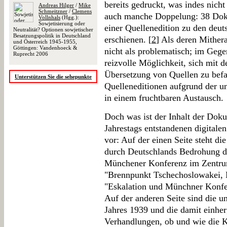
bereits gedruckt, was indes nicht
Andreas Hilger
/
Mike
Schmeitzner
/
Clemens
auch manche Doppelung: 38 Doku
Vollnhals
(Hgg.):
Sowjetisierung oder
einer Quellenedition zu den deu
Neutralität? Optionen sowjetischer
Besatzungspolitik in Deutschland
erschienen. [
2
] Als deren Mither
und Österreich 1945-1955,
Göttingen: Vandenhoeck &
nicht als problematisch; im Gegen
Ruprecht 2006
reizvolle Möglichkeit, sich mit 
Übersetzung von Quellen zu befa
Unterstützen Sie die sehepunkte
Quelleneditionen aufgrund der u
in einem fruchtbaren Austausch.
Doch was ist der Inhalt der Dok
Jahrestags entstandenen digita
vor: Auf der einen Seite steht di
durch Deutschlands Bedrohung d
Münchener Konferenz im Zentrum
"Brennpunkt Tschechoslowakei, 
"Eskalation und Münchner Konfe
Auf der anderen Seite sind die u
Jahres 1939 und die damit einhe
Verhandlungen, ob und wie die K