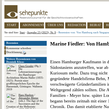
START
ABONNEMENT
ÜBER UNS
REDAKTION
BEIRAT
R
Sie sind hier:
Start
-
Ausgabe 23 (2023), Nr. 9
-
Rezension von: Von Hamburg nach Singapu
Marine Fiedler: Von Ham
Rezension
Kommentar schreiben
Druckfassung
Weitere Rezensionen von
Einen Hamburger Kaufmann in d
Dominik Kloss:
Claus Gossler
(Hg.):
Südostasiens anzutreffen, war ab
Die
Lebenserinnerungen
Kuriosum mehr. Dazu trug nicht 
des Hamburger
Architekten Martin Haller (1835-
gegründete Handelsfirma Behn, 
1925). Porträt einer
verschwägerte Gründerfamilien in
großbürgerlichen Epoche der
Hansestadt, Göttingen: Wallstein
Weltgegend zählen sollten. Die A
2019
Familien - Meyer bzw. später L
Hans Hauben
/
Alexander Meeus
begann bereits zeitnah mit einer 
(eds.): The Age of the
Successors and the
Chronik. Das damit etablierte Nar
Creation of the Hellenistic