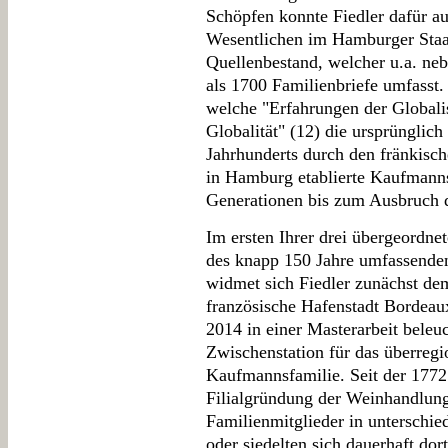
Schöpfen konnte Fiedler dafür a
Wesentlichen im Hamburger Staa
Quellenbestand, welcher u.a. ne
als 1700 Familienbriefe umfasst
welche "Erfahrungen der Globali
Globalität" (12) die ursprünglich
Jahrhunderts durch den fränkis
in Hamburg etablierte Kaufmanns
Generationen bis zum Ausbruch d
Im ersten Ihrer drei übergeordnet
des knapp 150 Jahre umfassende
widmet sich Fiedler zunächst de
französische Hafenstadt Bordeaux
2014 in einer Masterarbeit beleuc
Zwischenstation für das überreg
Kaufmannsfamilie. Seit der 1772
Filialgründung der Weinhandlun
Familienmitglieder in unterschie
oder siedelten sich dauerhaft do