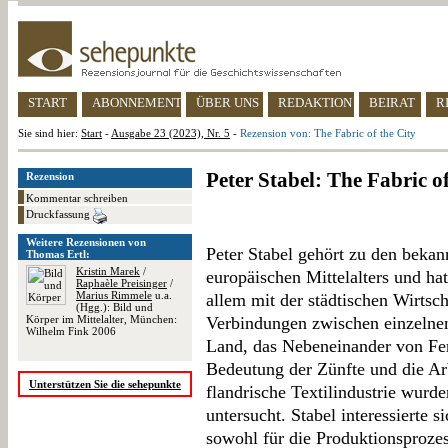
START
ABONNEMENT
ÜBER UNS
REDAKTION
BEIRAT
R
Sie sind hier:
Start
-
Ausgabe 23 (2023), Nr. 5
-
Rezension von: The Fabric of the City
Peter Stabel: The Fabric of
Rezension
Kommentar schreiben
Druckfassung
Weitere Rezensionen von
Peter Stabel gehört zu den bekann
Thomas Ertl:
Kristin Marek
/
europäischen Mittelalters und hat
Raphaèle Preisinger
/
Marius Rimmele
u.a.
allem mit der städtischen Wirtsch
(Hgg.): Bild und
Körper im Mittelalter, München:
Verbindungen zwischen einzelnen
Wilhelm Fink 2006
Land, das Nebeneinander von Fe
Bedeutung der Zünfte und die Arb
Unterstützen Sie die sehepunkte
flandrische Textilindustrie wurd
untersucht. Stabel interessierte 
sowohl für die Produktionsproze