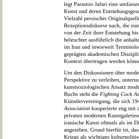
legt Parastoo Jafari eine umfass
Kunst und deren Entstehungsges
Vielzahl persischer Originalquel
Rezeptionsdiskurse nach, die ir
von der Zeit ihrer Entstehung bis
beleuchtet ausführlich die anhal
im Iran und inwieweit Terminolog
geprägten akademischen Diszipli
Kontext übertragen werden könn
Um den Diskussionen über moder
Perspektive zu verleihen, untersu
kunstsoziologischen Ansatz mod
Buchs steht die
Fighting Cock As
Künstlervereinigung, die sich 19
Association
kooperierte eng mit 
privaten modernen Kunstgalerien
iranische Kunst oftmals als im D
angesehen. Grund hierfür ist, d
Kriegs als wichtiges kulturpoliti