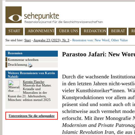
START
ABONNEMENT
ÜBER UNS
REDAKTION
BEIRAT
R
Sie sind hier:
Start
-
Ausgabe 23 (2023), Nr. 3
-
Rezension von: New Word, Other Value
Parastoo Jafari: New Wor
Rezension
Kommentar schreiben
Druckfassung
Weitere Rezensionen von Katrin
Durch die wachsende Institutiona
Nahidi:
Kerstin Flasche
:
in den letzten Jahren nicht-west
Minerals that Matter.
Kristalle und
vieler Kunsthistoriker*innen. Wä
Mineralien in der
Kunst des 21. Jahrhunderts,
Kunstproduktionen vor allem auf
München: edition metzel 2025
präsent sind und somit auch oft 
schrittweise auch vermehrt mode
Unterstützen Sie die sehepunkte
erforscht. Mit ihrer Monografie
N
Modernism and Private Patronage
Islamic Revolution Iran
, die aus