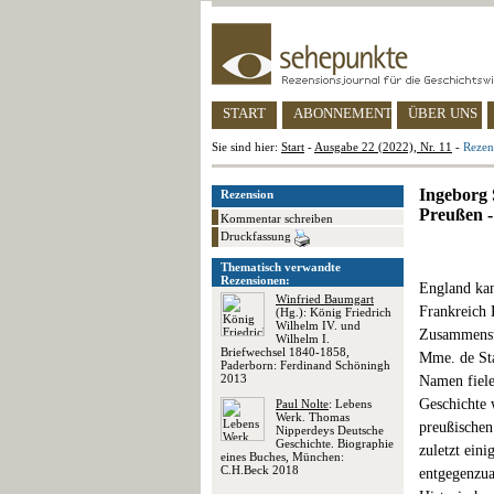
START
ABONNEMENT
ÜBER UNS
Sie sind hier:
Start
-
Ausgabe 22 (2022), Nr. 11
-
Rezen
Ingeborg 
Rezension
Preußen 
Kommentar schreiben
Druckfassung
Thematisch verwandte
Rezensionen:
England kan
Winfried Baumgart
Frankreich 
(Hg.): König Friedrich
Wilhelm IV. und
Zusammenste
Wilhelm I.
Briefwechsel 1840-1858,
Mme. de St
Paderborn: Ferdinand Schöningh
2013
Namen fiele
Geschichte 
Paul Nolte
: Lebens
Werk. Thomas
preußischen
Nipperdeys Deutsche
Geschichte. Biographie
zuletzt ein
eines Buches, München:
C.H.Beck 2018
entgegenzua