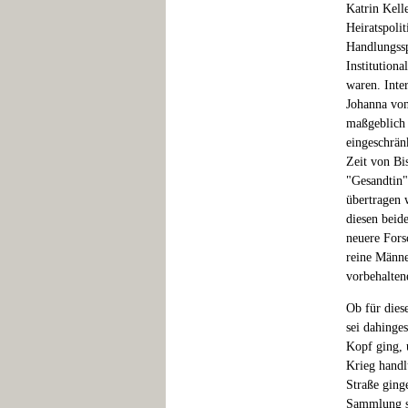
Katrin Kelle
Heiratspolit
Handlungssp
Institutiona
waren. Inte
Johanna von
maßgeblich 
eingeschränk
Zeit von Bi
"Gesandtin"
übertragen 
diesen beid
neuere Fors
reine Männe
vorbehalten
Ob für dies
sei dahinge
Kopf ging, 
Krieg handl
Straße ging
Sammlung se