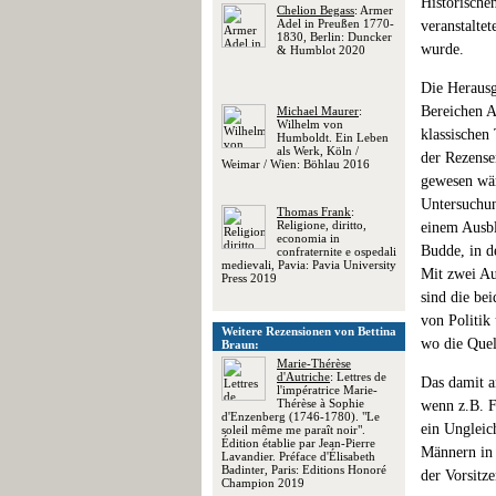
Historische
Chelion Begass
: Armer
Adel in Preußen 1770-
veranstalte
1830, Berlin: Duncker
wurde.
& Humblot 2020
Die Herausg
Bereichen A
Michael Maurer
:
Wilhelm von
klassischen
Humboldt. Ein Leben
als Werk, Köln /
der Rezense
Weimar / Wien: Böhlau 2016
gewesen wär
Untersuchun
Thomas Frank
:
Religione, diritto,
einem Ausbl
economia in
Budde, in d
confraternite e ospedali
medievali, Pavia: Pavia University
Mit zwei Au
Press 2019
sind die be
von Politik
Weitere Rezensionen von Bettina
wo die Quell
Braun:
Marie-Thérèse
d'Autriche
: Lettres de
Das damit a
l'impératrice Marie-
Thérèse à Sophie
wenn z.B. F
d'Enzenberg (1746-1780). "Le
ein Ungleic
soleil même me paraît noir".
Édition établie par Jean-Pierre
Männern in 
Lavandier. Préface d'Élisabeth
Badinter, Paris: Editions Honoré
der Vorsitz
Champion 2019