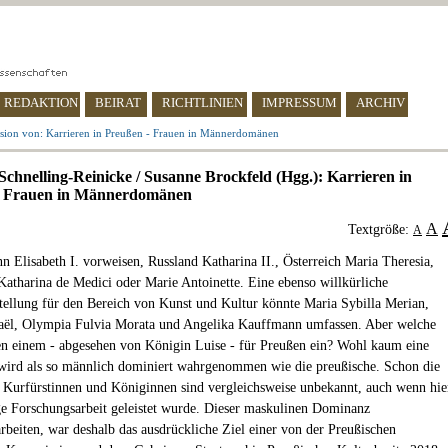
REDAKTION
BEIRAT
RICHTLINIEN
IMPRESSUM
ARCHIV
sion von: Karrieren in Preußen - Frauen in Männerdomänen
Schnelling-Reinicke / Susanne Brockfeld (Hgg.): Karrieren in
- Frauen in Männerdomänen
A
Textgröße:
A
n Elisabeth I. vorweisen, Russland Katharina II., Österreich Maria Theresia,
Katharina de Medici oder Marie Antoinette. Eine ebenso willkürliche
llung für den Bereich von Kunst und Kultur könnte Maria Sybilla Merian,
aël, Olympia Fulvia Morata und Angelika Kauffmann umfassen. Aber welche
n einem - abgesehen von Königin Luise - für Preußen ein? Wohl kaum eine
wird als so männlich dominiert wahrgenommen wie die preußische. Schon die
 Kurfürstinnen und Königinnen sind vergleichsweise unbekannt, auch wenn hie
ige Forschungsarbeit geleistet wurde. Dieser maskulinen Dominanz
rbeiten, war deshalb das ausdrückliche Ziel einer von der Preußischen