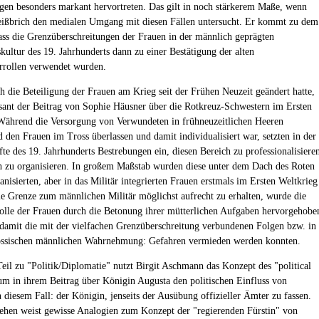
gen besonders markant hervortreten. Das gilt in noch stärkerem Maße, wenn
ißbrich den medialen Umgang mit diesen Fällen untersucht. Er kommt zu dem
ass die Grenzüberschreitungen der Frauen in der männlich geprägten
kultur des 19. Jahrhunderts dann zu einer Bestätigung der alten
rrollen verwendet wurden.
ch die Beteiligung der Frauen am Krieg seit der Frühen Neuzeit geändert hatte,
ssant der Beitrag von Sophie Häusner über die Rotkreuz-Schwestern im Ersten
Während die Versorgung von Verwundeten in frühneuzeitlichen Heeren
 den Frauen im Tross überlassen und damit individualisiert war, setzten in der
fte des 19. Jahrhunderts Bestrebungen ein, diesen Bereich zu professionalisiere
ch zu organisieren. In großem Maßstab wurden diese unter dem Dach des Roten
nisierten, aber in das Militär integrierten Frauen erstmals im Ersten Weltkrieg
ie Grenze zum männlichen Militär möglichst aufrecht zu erhalten, wurde die
olle der Frauen durch die Betonung ihrer mütterlichen Aufgaben hervorgehobe
 damit die mit der vielfachen Grenzüberschreitung verbundenen Folgen bzw. in
nössischen männlichen Wahrnehmung: Gefahren vermieden werden konnten.
Teil zu "Politik/Diplomatie" nutzt Birgit Aschmann das Konzept des "political
 um in ihrem Beitrag über Königin Augusta den politischen Einfluss von
n diesem Fall: der Königin, jenseits der Ausübung offizieller Ämter zu fassen.
ehen weist gewisse Analogien zum Konzept der "regierenden Fürstin" von