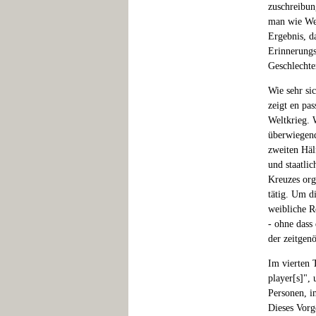
zuschreibun
man wie We
Ergebnis, d
Erinnerungs
Geschlechte
Wie sehr si
zeigt en pa
Weltkrieg. 
überwiegend
zweiten Häl
und staatli
Kreuzes orga
tätig. Um d
weibliche R
- ohne dass
der zeitge
Im vierten 
player[s]",
Personen, i
Dieses Vorg