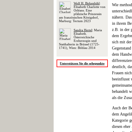
Wolf H. Birkenbihl
:
Wie methodi
Elisabeth Charlotte von
Orléans. Eine
unterschied
pfälzische Prinzessin
nähern. Das
am französischen Königshof,
Marburg: Tectum 2023
in ihrem Be
z.B. in der
Sandra Hertel
: Maria
Elisabeth.
dem Ergebni
Österreichische
Erzherzogin und
sich mit de
Statthalterin in Brüssel (1725-
1741), Wien: Böhlau 2014
Gegenstand 
dem Handwer
differenzie
Unterstützen Sie die sehepunkte
deutlich, d
Frauen nich
beeinflusst
gemeinsamen
behandelt w
als die Zus
Auch der Be
dem Angelik
Kategorie g
diesen eher