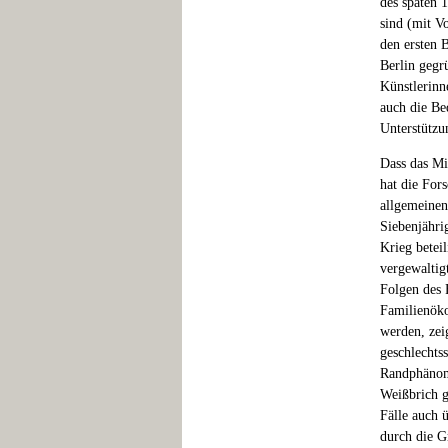
des späten 
sind (mit V
den ersten 
Berlin gegr
Künstlerinne
auch die Be
Unterstützu
Dass das Mi
hat die For
allgemeinen
Siebenjähri
Krieg betei
vergewaltigt
Folgen des 
Familienöko
werden, zei
geschlechts
Randphänome
Weißbrich g
Fälle auch 
durch die G