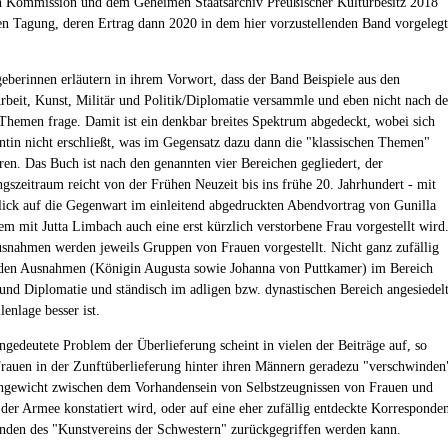
n Kommission und dem Geheimen Staatsarchiv Preußischer Kulturbesitz 2018
ten Tagung, deren Ertrag dann 2020 in dem hier vorzustellenden Band vorgelegt
eberinnen erläutern in ihrem Vorwort, dass der Band Beispiele aus den
rbeit, Kunst, Militär und Politik/Diplomatie versammle und eben nicht nach d
 Themen frage. Damit ist ein denkbar breites Spektrum abgedeckt, wobei sich
ntin nicht erschließt, was im Gegensatz dazu dann die "klassischen Themen"
en. Das Buch ist nach den genannten vier Bereichen gegliedert, der
gszeitraum reicht von der Frühen Neuzeit bis ins frühe 20. Jahrhundert - mit
ick auf die Gegenwart im einleitend abgedruckten Abendvortrag von Gunilla
em mit Jutta Limbach auch eine erst kürzlich verstorbene Frau vorgestellt wird
snahmen werden jeweils Gruppen von Frauen vorgestellt. Nicht ganz zufällig
iden Ausnahmen (Königin Augusta sowie Johanna von Puttkamer) im Bereich
 und Diplomatie und ständisch im adligen bzw. dynastischen Bereich angesiedelt
enlage besser ist.
ngedeutete Problem der Überlieferung scheint in vielen der Beiträge auf, so
rauen in der Zunftüberlieferung hinter ihren Männern geradezu "verschwinden
hgewicht zwischen dem Vorhandensein von Selbstzeugnissen von Frauen und
der Armee konstatiert wird, oder auf eine eher zufällig entdeckte Korresponde
enden des "Kunstvereins der Schwestern" zurückgegriffen werden kann.