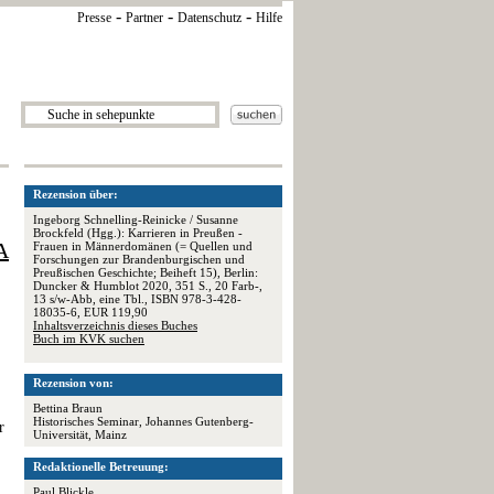
-
-
-
Presse
Partner
Datenschutz
Hilfe
Rezension über:
Ingeborg Schnelling-Reinicke / Susanne
Brockfeld (Hgg.): Karrieren in Preußen -
A
Frauen in Männerdomänen (= Quellen und
Forschungen zur Brandenburgischen und
Preußischen Geschichte; Beiheft 15), Berlin:
Duncker & Humblot 2020, 351 S., 20 Farb-,
13 s/w-Abb, eine Tbl., ISBN 978-3-428-
18035-6, EUR 119,90
Inhaltsverzeichnis dieses Buches
Buch im KVK suchen
Rezension von:
Bettina Braun
Historisches Seminar, Johannes Gutenberg-
r
Universität, Mainz
Redaktionelle Betreuung:
Paul Blickle