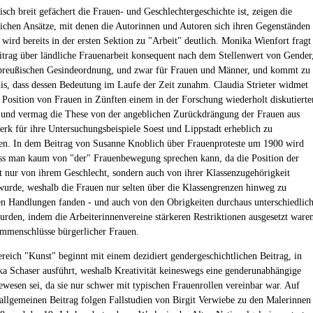
sch breit gefächert die Frauen- und Geschlechtergeschichte ist, zeigen die
lichen Ansätze, mit denen die Autorinnen und Autoren sich ihren Gegenständen
 wird bereits in der ersten Sektion zu "Arbeit" deutlich. Monika Wienfort fragt
itrag über ländliche Frauenarbeit konsequent nach dem Stellenwert von Gender
 preußischen Gesindeordnung, und zwar für Frauen und Männer, und kommt zu
s, dass dessen Bedeutung im Laufe der Zeit zunahm. Claudia Strieter widmet
r Position von Frauen in Zünften einem in der Forschung wiederholt diskutierte
und vermag die These von der angeblichen Zurückdrängung der Frauen aus
k für ihre Untersuchungsbeispiele Soest und Lippstadt erheblich zu
ren. In dem Beitrag von Susanne Knoblich über Frauenproteste um 1900 wird
ass man kaum von "der" Frauenbewegung sprechen kann, da die Position der
t nur von ihrem Geschlecht, sondern auch von ihrer Klassenzugehörigkeit
 wurde, weshalb die Frauen nur selten über die Klassengrenzen hinweg zu
 Handlungen fanden - und auch von den Obrigkeiten durchaus unterschiedlic
urden, indem die Arbeiterinnenvereine stärkeren Restriktionen ausgesetzt ware
ammenschlüsse bürgerlicher Frauen.
reich "Kunst" beginnt mit einem dezidiert gendergeschichtlichen Beitrag, in
a Schaser ausführt, weshalb Kreativität keineswegs eine genderunabhängige
ewesen sei, da sie nur schwer mit typischen Frauenrollen vereinbar war. Auf
 allgemeinen Beitrag folgen Fallstudien von Birgit Verwiebe zu den Malerinnen