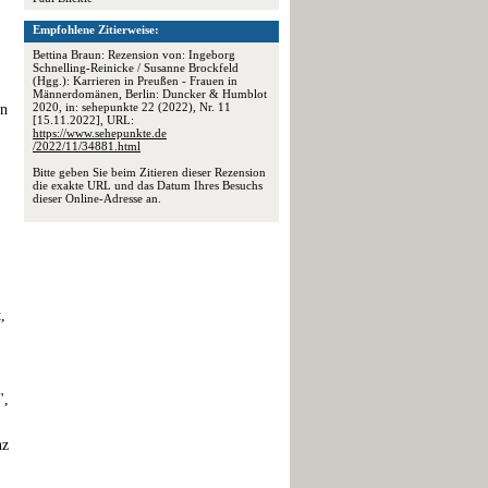
Empfohlene Zitierweise:
Bettina Braun: Rezension von: Ingeborg
Schnelling-Reinicke / Susanne Brockfeld
(Hgg.): Karrieren in Preußen - Frauen in
Männerdomänen, Berlin: Duncker & Humblot
2020, in: sehepunkte 22 (2022), Nr. 11
en
[15.11.2022], URL:
https://www.sehepunkte.de
/2022/11/34881.html
Bitte geben Sie beim Zitieren dieser Rezension
die exakte URL und das Datum Ihres Besuchs
dieser Online-Adresse an.
.
,
",
nz