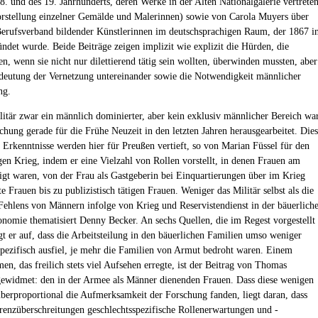
18. und des 19. Jahrhunderts, deren Werke in der Alten Nationalgalerie vertrete
orstellung einzelner Gemälde und Malerinnen) sowie von Carola Muyers über
Berufsverband bildender Künstlerinnen im deutschsprachigen Raum, der 1867 i
ündet wurde. Beide Beiträge zeigen implizit wie explizit die Hürden, die
n, wenn sie nicht nur dilettierend tätig sein wollten, überwinden mussten, aber
deutung der Vernetzung untereinander sowie die Notwendigkeit männlicher
ng.
litär zwar ein männlich dominierter, aber kein exklusiv männlicher Bereich war
schung gerade für die Frühe Neuzeit in den letzten Jahren herausgearbeitet. Die
 Erkenntnisse werden hier für Preußen vertieft, so von Marian Füssel für den
gen Krieg, indem er eine Vielzahl von Rollen vorstellt, in denen Frauen am
ligt waren, von der Frau als Gastgeberin bei Einquartierungen über im Krieg
e Frauen bis zu publizistisch tätigen Frauen. Weniger das Militär selbst als die
Fehlens von Männern infolge von Krieg und Reservistendienst in der bäuerlich
nomie thematisiert Denny Becker. An sechs Quellen, die im Regest vorgestellt
gt er auf, dass die Arbeitsteilung in den bäuerlichen Familien umso weniger
spezifisch ausfiel, je mehr die Familien von Armut bedroht waren. Einem
n, das freilich stets viel Aufsehen erregte, ist der Beitrag von Thomas
ewidmet: den in der Armee als Männer dienenden Frauen. Dass diese wenigen
überproportional die Aufmerksamkeit der Forschung fanden, liegt daran, dass
renzüberschreitungen geschlechtsspezifische Rollenerwartungen und -