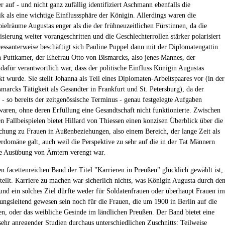
r auf - und nicht ganz zufällig identifiziert Aschmann ebenfalls die
ik als eine wichtige Einflusssphäre der Königin. Allerdings waren die
ielräume Augustas enger als die der frühneuzeitlichen Fürstinnen, da die
lisierung weiter vorangeschritten und die Geschlechterrollen stärker polarisiert
ressanterweise beschäftigt sich Pauline Puppel dann mit der Diplomatengattin
 Puttkamer, der Ehefrau Otto von Bismarcks, also jenes Mannes, der
dafür verantwortlich war, dass der politische Einfluss Königin Augustas
t wurde. Sie stellt Johanna als Teil eines Diplomaten-Arbeitspaares vor (in der
smarcks Tätigkeit als Gesandter in Frankfurt und St. Petersburg), da der
 - so bereits der zeitgenössische Terminus - genau festgelegte Aufgaben
waren, ohne deren Erfüllung eine Gesandtschaft nicht funktionierte. Zwischen
en Fallbeispielen bietet Hillard von Thiessen einen konzisen Überblick über die
chung zu Frauen in Außenbeziehungen, also einem Bereich, der lange Zeit als
rdomäne galt, auch weil die Perspektive zu sehr auf die in der Tat Männern
e Ausübung von Ämtern verengt war.
en facettenreichen Band der Titel "Karrieren in Preußen" glücklich gewählt ist,
stellt. Karriere zu machen war sicherlich nichts, was Königin Augusta durch de
und ein solches Ziel dürfte weder für Soldatenfrauen oder überhaupt Frauen im
ungsleitend gewesen sein noch für die Frauen, die um 1900 in Berlin auf die
en, oder das weibliche Gesinde im ländlichen Preußen. Der Band bietet eine
hr anregender Studien durchaus unterschiedlichen Zuschnitts: Teilweise