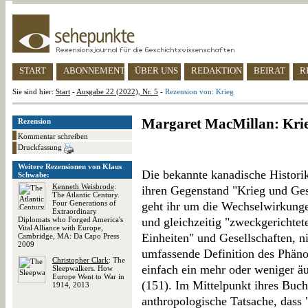
START
ABONNEMENT
ÜBER UNS
REDAKTION
BEIRAT
R
Sie sind hier:
Start
-
Ausgabe 22 (2022), Nr. 5
-
Rezension von: Krieg
Margaret MacMillan: Kri
Rezension
Kommentar schreiben
Druckfassung
Weitere Rezensionen von Klaus
Die bekannte kanadische Histori
Schwabe:
Kenneth Weisbrode
:
ihren Gegenstand "Krieg und Ges
The Atlantic Century.
Four Generations of
geht ihr um die Wechselwirkunge
Extraordinary
Diplomats who Forged America's
und gleichzeitig "zweckgerichtete
Vital Alliance with Europe,
Einheiten" und Gesellschaften, n
Cambridge, MA: Da Capo Press
2009
umfassende Definition des Phänom
Christopher Clark
: The
einfach ein mehr oder weniger äu
Sleepwalkers. How
Europe Went to War in
(151). Im Mittelpunkt ihres Buche
1914, 2013
anthropologische Tatsache, dass