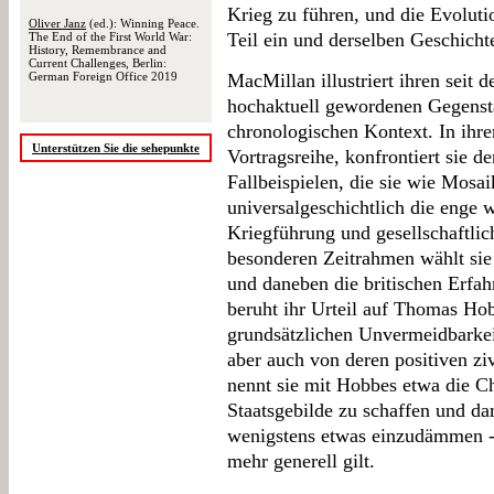
Krieg zu führen, und die Evolutio
Oliver Janz
(ed.): Winning Peace.
Teil ein und derselben Geschichte
The End of the First World War:
History, Remembrance and
Current Challenges, Berlin:
German Foreign Office 2019
MacMillan illustriert ihren seit 
hochaktuell gewordenen Gegensta
chronologischen Kontext. In ihr
Unterstützen Sie die sehepunkte
Vortragsreihe, konfrontiert sie d
Fallbeispielen, die sie wie Mosai
universalgeschichtlich die enge 
Kriegführung und gesellschaftli
besonderen Zeitrahmen wählt sie
und daneben die britischen Erfa
beruht ihr Urteil auf Thomas Ho
grundsätzlichen Unvermeidbarkeit
aber auch von deren positiven zi
nennt sie mit Hobbes etwa die C
Staatsgebilde zu schaffen und da
wenigstens etwas einzudämmen - 
mehr generell gilt.