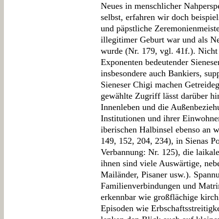
Neues in menschlicher Nahperspe
selbst, erfahren wir doch beispi
und päpstliche Zeremonienmeiste
illegitimer Geburt war und als 
wurde (Nr. 179, vgl. 41f.). Nicht
Exponenten bedeutender Sieneser 
insbesondere auch Bankiers, suppl
Sieneser Chigi machen Getreidege
gewählte Zugriff lässt darüber hi
Innenleben und die Außenbezieh
Institutionen und ihrer Einwohner
iberischen Halbinsel ebenso an w
149, 152, 204, 234), in Sienas Pol
Verbannung: Nr. 125), die laikal
ihnen sind viele Auswärtige, neb
Mailänder, Pisaner usw.). Spann
Familienverbindungen und Matri
erkennbar wie großflächige kirc
Episoden wie Erbschaftsstreitigk