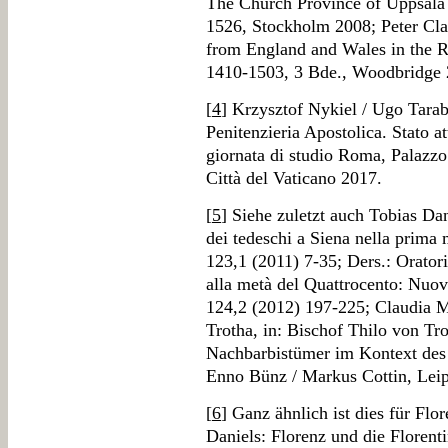
The Church Province of Uppsala 
1526, Stockholm 2008; Peter Clar
from England and Wales in the Re
1410-1503, 3 Bde., Woodbridge
[
4
] Krzysztof Nykiel / Ugo Tarabo
Penitenzieria Apostolica. Stato att
giornata di studio Roma, Palazzo
Città del Vaticano 2017.
[
5
] Siehe zuletzt auch Tobias Da
dei tedeschi a Siena nella prima 
123,1 (2011) 7-35; Ders.: Oratori
alla metà del Quattrocento: Nuovi
124,2 (2012) 197-225; Claudia 
Trotha, in: Bischof Thilo von T
Nachbarbistümer im Kontext des 
Enno Bünz / Markus Cottin, Leip
[
6
] Ganz ähnlich ist dies für Flo
Daniels: Florenz und die Floren