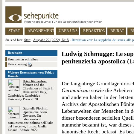
START
ABONNEMENT
ÜBER UNS
REDAKTION
BEIRAT
R
Sie sind hier:
Start
-
Ausgabe 22 (2022), Nr. 5
-
Rezension von: Le suppliche dei senesi alla 
Ludwig Schmugge: Le suppl
Rezension
Kommentar schreiben
penitenzieria apostolica (
Druckfassung
Weitere Rezensionen von Tobias
Daniels:
Brian Richardson
:
Die langjährige Grundlagenfors
Women and the
Circulation of Texts in
Germanicum
sowie die Arbeiten
Renaissance Italy,
Cambridge: Cambridge
und anderen haben in den letzte
University Press 2020
Archivs der Apostolischen Pönite
Gabriella Piccinni
:
Lebenswelten der Menschen in d
Operazione Buon
Governo. Un
dieser besonderen seriellen Quell
laboratorio di
comunicazione politica nell'Italia
nunmehr bekannt ist, war dieses
del Trecento, Torino: Giulio
Einaudi Editore 2022
kanonische Recht befasst. Es bea