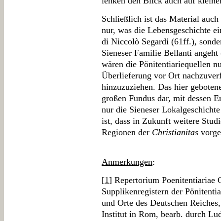
lenken den Blick auch auf kleine
Schließlich ist das Material auch
nur, was die Lebensgeschichte ei
di Niccolò Segardi (61ff.), sonder
Sieneser Familie Bellanti angeht 
wären die Pönitentiariequellen nu
Überlieferung vor Ort nachzuver
hinzuzuziehen. Das hier gebotene 
großen Fundus dar, mit dessen 
nur die Sieneser Lokalgeschicht
ist, dass in Zukunft weitere Stud
Regionen der
Christianitas
vorge
Anmerkungen
:
[
1
] Repertorium Poenitentiariae
Supplikenregistern der Pönitent
und Orte des Deutschen Reiches,
Institut in Rom, bearb. durch L