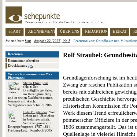
START
ABONNEMENT
ÜBER UNS
REDAKTION
BEIRAT
R
Sie sind hier:
Start
-
Ausgabe 22 (2022), Nr. 5
-
Rezension von: Grundbesitz und Militärdiens
Rolf Straubel: Grundbesit
Rezension
Kommentar schreiben
Druckfassung
Weitere Rezensionen von Max
Grundlagenforschung ist im heut
Plassmann:
Stefan Ehrenpreis
Zwang zur raschen Publikation se
(Hg.): Der
Dreißigjährige Krieg
bereits mit zahlreichen gewichti
im Herzogtum Berg
und in seinen Nachbarregionen,
preußischen Geschichte hervorget
Neustadt a.d. Aisch:
Historischen Kommission für P
Verlagsdruckerei Schmidt 2002
Werk diesem Trend erfreulicherw
Lutz Voigtländer
: Vom
Leben und Überleben
pommerscher Offiziere in der p
in Gefangenschaft.
Selbstzeugnisse von
1806 zusammengestellt. Das ist u
Kriegsgefangenen 1757-1814,
Freiburg/Brsg.: Rombach 2005
Quellenlage in vielerlei Hinsicht