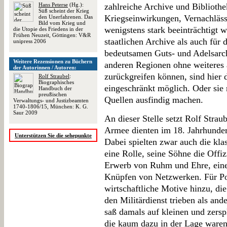
Hans Peterse
(Hg.):
zahlreiche Archive und Biblioth
Süß scheint der Krieg
Kriegseinwirkungen, Vernachläss
den Unerfahrenen. Das
Bild vom Krieg und
wenigstens stark beeinträchtigt w
die Utopie des Friedens in der
Frühen Neuzeit, Göttingen: V&R
staatlichen Archive als auch für 
unipress 2006
bedeutsamen Guts- und Adelsarch
Weitere Rezensionen zu Büchern
anderen Regionen ohne weiteres 
der Autorinnen / Autoren:
zurückgreifen können, sind hier 
Rolf Straubel
:
Biographisches
eingeschränkt möglich. Oder si
Handbuch der
preußischen
Quellen ausfindig machen.
Verwaltungs- und Justizbeamten
1740-1806/15, München: K. G.
Saur 2009
An dieser Stelle setzt Rolf Strau
Armee dienten im 18. Jahrhunder
Unterstützen Sie die sehepunkte
Dabei spielten zwar auch die kla
eine Rolle, seine Söhne die Offiz
Erwerb von Ruhm und Ehre, eine
Knüpfen von Netzwerken. Für 
wirtschaftliche Motive hinzu, di
den Militärdienst trieben als an
saß damals auf kleinen und zerspl
die kaum dazu in der Lage waren