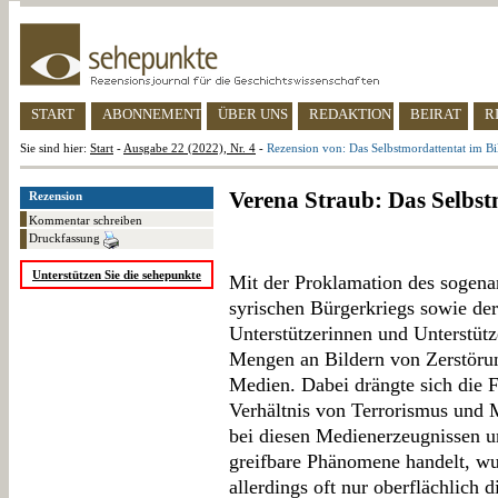
START
ABONNEMENT
ÜBER UNS
REDAKTION
BEIRAT
R
Sie sind hier:
Start
-
Ausgabe 22 (2022), Nr. 4
-
Rezension von: Das Selbstmordattentat im Bi
Verena Straub: Das Selbst
Rezension
Kommentar schreiben
Druckfassung
Unterstützen Sie die sehepunkte
Mit der Proklamation des sogena
syrischen Bürgerkriegs sowie de
Unterstützerinnen und Unterstütz
Mengen an Bildern von Zerstöru
Medien. Dabei drängte sich die
Verhältnis von Terrorismus und 
bei diesen Medienerzeugnissen u
greifbare Phänomene handelt, wu
allerdings oft nur oberflächlich d