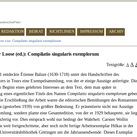
REDAKTION
BEIRAT
RICHTLINIEN
IMPRESSUM
ARCHIV
ion von: Compilatio singularis exemplorum
 Loose (ed.): Compilatio singularis exemplorum
A
Textgröße:
A
1 entdeckte Étienne Baluze (1630-1718) unter den Handschriften des
ters in Tours eine Exempelsammlung, von der er einige Auszüge anfertigte. Di
n Beginn eines gelehrten Interesses an dem Text, dem man später in
 eines eigentlichen Titels den Namen
Compilatio singularis exemplorum
gebe
 die Erschließung der Arbeit waren die editorischen Bemühungen des Romaniste
a (gestorben 1939) von größter Bedeutung. Er präsentierte nicht nur Auszüge
mlung, sondern plante eine Gesamtedition, von der er 1929 behauptete, sie lie
ckfertig vor. Dies entsprach wohl nur bedingt der Wahrheit. Carsten Wollin
s weit fortgeschrittene, aber noch nicht fertige Arbeitsexemplar Hilkas in der
 Universitätsbibliothek Göttingen um die Jahrtausendwende. Dieses Exemplar