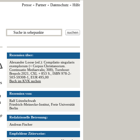
-
-
-
Presse
Partner
Datenschutz
Hilfe
Rezension über:
Alexander Loose (ed.): Compilatio singularis
A
exemplorum (= Corpus Christianorum.
Continuatio Mediaevalis; 308), Turnhout:
Brepols 2021, CXL + 853 S., ISBN 978-2-
503-59308-1, EUR 495,00
Buch im KVK suchen
es
Rezension von:
n
Ralf Lützelschwab
n
Friedrich-Meinecke-Institut, Freie Universität
Berlin
ge
Redaktionelle Betreuung:
Andreas Fischer
Empfohlene Zitierweise: