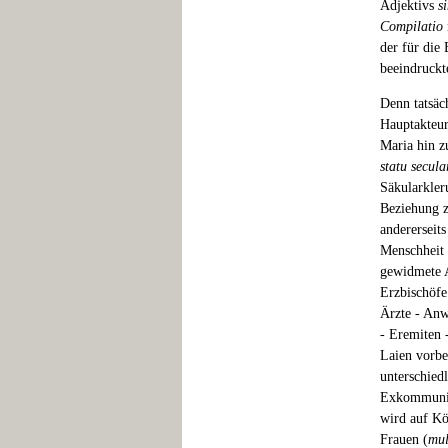
Adjektivs
s
Compilatio
der für die
beeindruckt
Denn tatsäc
Hauptakteur
Maria hin z
statu secula
Säkularkler
Beziehung z
andererseit
Menschheit 
gewidmete A
Erzbischöfe
Ärzte - Anw
- Eremiten 
Laien vorbe
unterschied
Exkommunizi
wird auf Kö
Frauen (
mul