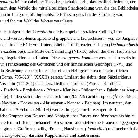
ingularis
könnte dabei der Tatsache geschuldet sein, dass es die Gliederung der
nach dem Vorbild der mittelalterlichen Ständeordnung war, die den Bibliotheka
 Beschriftung und bibliographische Erfassung des Bandes zuständig war,
e und ihn zur Wahl des Wortes veranlasste.
hlich folgen in der
Compilatio
die Exempel der sozialen Stellung ihrer
e und werden dementsprechend gruppiert und hierarchisiert - von der Jungfrau
u den in eine Fülle von Unterkapiteln ausdifferenzierten Laien (
De hominibus i
ri existentibus
). Die Mitte der Sammlung (VII-IX) bilden die drei Hauptstände
us, Regularklerus und Laien. Diese
tria genera hominum
werden "einerseits in
ur Transzendenz des Göttlichen und der himmlischen Geschöpfe (I-VI) und
s in Beziehung zur durch den Teufel vom Heil getrennten nichtchristlichen
(Comp. 795-823)" (XXXII) gesetzt. Umfasst der siebte, dem Säkularklerus
bschnitt (144-204) elf unterschiedliche Gruppen (Päpste - Kardinäle -
 - Bischöfe - Erzdiakone - Pfarrer - Kleriker - Philosophen - Fabeln des Äsop -
älte), finden sich in der achten Sektion (205-239) acht Gruppen (Äbte - Mönc
- Novizen - Konversen - Äbtissinnen - Nonnen - Beginen). Im neunten, den
haltenen Abschnitt (240-374) werden hingegen nicht weniger als 31
liche Gruppen von Kaisern und Königen über Bauern und
histriones
bis hin zu
erten und Heiden behandelt. An seinem Ende stehen die Frauen: eingegangen
niginnen, Gräfinnen, adlige Frauen, Hausfrauen (
domicellae
) und unehrenhaft
ieres ignobiles
), darunter Kupplerinnen und Zauberinnen.