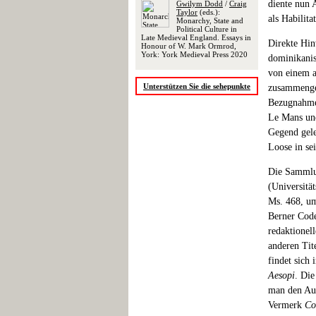
diente nun 
Gwilym Dodd
/
Craig
Taylor
(eds.):
als Habilita
Monarchy, State and
Political Culture in
Late Medieval England. Essays in
Direkte Hin
Honour of W. Mark Ormrod,
York: York Medieval Press 2020
dominikanis
von einem 
Unterstützen Sie die sehepunkte
zusammenges
Bezugnahme 
Le Mans und
Gegend gele
Loose in se
Die Sammlun
(Universität
Ms. 468, um
Berner Code
redaktionel
anderen Tit
findet sich
Aesopi
. Die
man den Aus
Vermerk
Co