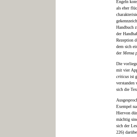
Engeln kons
als eher fl
charakterisi
gekennzeich
Handbuch zu
der Handhab
Rezeption d
dem sich ei
der
Mensa p
Die vorlieg
mit vier Ap
criticus
ist 
verstanden w
sich die Tex
Ausgesproch
Exempel nac
Hiervon dür
mächtig sin
sich der Le
226) darübe