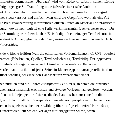
tituierten dogmatischen Überbaus) wird vom Redaktor selbst in seinem Epilog
üchtig angelegte Stoffsammlung ohne jedwede literarische Ambition
ert. Und tatsächlich präsentiert sich die durch altfranzösische Einsprengsel
net Prosa kunstlos und einfach. Man wird die
Compilatio
wohl als eine Art
r Predigtvorbereitung interpretieren dürfen - reich an Material und praktisch i
ung, wovon nicht zuletzt eine Fülle werkimmanenter Querverweise zeugt. Die
er Sammlung war überschaubar. Es ist lediglich ein einziger Text bekannt, in
ne direkte Abhängigkeit von der
Compilatio
nachweisen lässt: das vierte Buch
hilosophica
.
ende kritische Edition (vgl. die editorischen Vorbemerkungen, CI-CVI) operiert
paraten (Bibelstellen, Quellen, Textüberlieferung, Textkritik). Der
apparatus
grundsätzlich negativ konzipiert. Damit er ohne weiteres Blättern sofort
erden kann, ist ihm auf jeder Seite ein kleiner Apparat vorangestellt, in dem
tüberlieferung der einzelnen Handschriften verzeichnet findet.
en nützlich sind die
Fontes Exemplorum
(427-790), in denen die einzelnen
heinander inhaltlich erschlossen und etwaige Vorlagen nachgewiesen werden.
ften auch diejenigen profitieren, die des Lateinischen nur (noch) bedingt
d, wird der Inhalt der Exempel doch jeweils kurz paraphrasiert. Bequem kann
ser so beispielsweise bei der Erzählung über die "geschmierten" Kardinäle (n.
r informieren, auf welche Vorlagen zurückgegriffen wurde, wenn