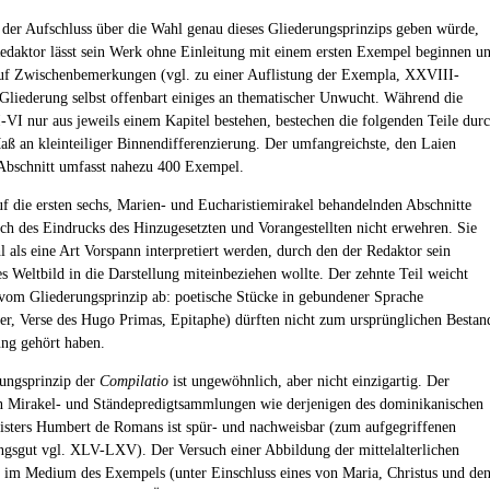
 der Aufschluss über die Wahl genau dieses Gliederungsprinzips geben würde,
Redaktor lässt sein Werk ohne Einleitung mit einem ersten Exempel beginnen u
auf Zwischenbemerkungen (vgl. zu einer Auflistung der Exempla, XXVIII-
liederung selbst offenbart einiges an thematischer Unwucht. Während die
I-VI nur aus jeweils einem Kapitel bestehen, bestechen die folgenden Teile dur
aß an kleinteiliger Binnendifferenzierung. Der umfangreichste, den Laien
Abschnitt umfasst nahezu 400 Exempel.
uf die ersten sechs, Marien- und Eucharistiemirakel behandelnden Abschnitte
ch des Eindrucks des Hinzugesetzten und Vorangestellten nicht erwehren. Sie
 als eine Art Vorspann interpretiert werden, durch den der Redaktor sein
s Weltbild in die Darstellung miteinbeziehen wollte. Der zehnte Teil weicht
 vom Gliederungsprinzip ab: poetische Stücke in gebundener Sprache
er, Verse des Hugo Primas, Epitaphe) dürften nicht zum ursprünglichen Bestan
ng gehört haben.
ungsprinzip der
Compilatio
ist ungewöhnlich, aber nicht einzigartig. Der
n Mirakel- und Ständepredigtsammlungen wie derjenigen des dominikanischen
sters Humbert de Romans ist spür- und nachweisbar (zum aufgegriffenen
ngsgut vgl. XLV-LXV). Der Versuch einer Abbildung der mittelalterlichen
t im Medium des Exempels (unter Einschluss eines von Maria, Christus und de