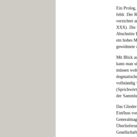
Ein Prolog,
fehlt. Der 
verzichtet 
XXX). Die G
Abschnitte 
ein hohes M
gewidmete 
Mit Blick a
kann man si
müssen wohl
dogmatische
vollständig
(Sprichwört
der Sammlu
Das Glieder
Einfluss vo
Generalmagi
Überlieferu
Gesellschaf