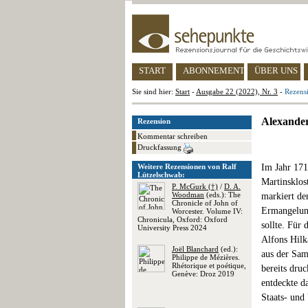
START
ABONNEMENT
ÜBER UNS
Sie sind hier:
Start
-
Ausgabe 22 (2022), Nr. 3
-
Rezens
Alexander
Rezension
Kommentar schreiben
Druckfassung
Weitere Rezensionen von Ralf
Im Jahr 171
Lützelschwab:
Martinsklos
P. McGurk (†)
/
D. A.
Woodman
(eds.): The
markiert de
Chronicle of John of
Ermangelung
Worcester. Volume IV:
Chronicula, Oxford: Oxford
sollte. Für
University Press 2024
Alfons Hilk
Joël Blanchard
(ed.):
aus der Sam
Philippe de Mézières.
Rhétorique et poétique,
bereits dru
Genève: Droz 2019
entdeckte da
Staats- und