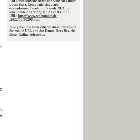
Ralf Lützelschwab: Rezension von: Alexander
Loose (ed.): Compilatio singularis
exemplorum, Turnhout: Brepols 2021, in:
sehepunkte 22 (2022), Nr. 3 [15.03.2022],
URL:
https://www.sehepunkte.de
/2022/03/36208.html
Bitte geben Sie beim Zitieren dieser Rezension
die exakte URL und das Datum Ihres Besuchs
dieser Online-Adresse an.
s,
im
t,
is