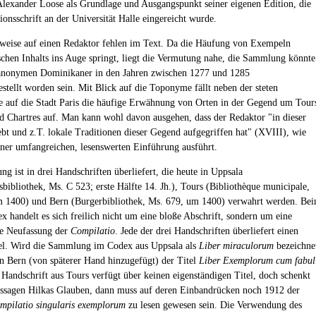
Alexander Loose als Grundlage und Ausgangspunkt seiner eigenen Edition, die
tionsschrift an der Universität Halle eingereicht wurde.
weise auf einen Redaktor fehlen im Text. Da die Häufung von Exempeln
chen Inhalts ins Auge springt, liegt die Vermutung nahe, die Sammlung könnte
anonymen Dominikaner in den Jahren zwischen 1277 und 1285
tellt worden sein. Mit Blick auf die Toponyme fällt neben der steten
auf die Stadt Paris die häufige Erwähnung von Orten in der Gegend um Tour
 Chartres auf. Man kann wohl davon ausgehen, dass der Redaktor "in dieser
bt und z.T. lokale Traditionen dieser Gegend aufgegriffen hat" (XVIII), wie
iner umfangreichen, lesenswerten Einführung ausführt.
g ist in drei Handschriften überliefert, die heute in Uppsala
sbibliothek, Ms. C 523; erste Hälfte 14. Jh.), Tours (Bibliothèque municipale,
 1400) und Bern (Burgerbibliothek, Ms. 679, um 1400) verwahrt werden. Be
x handelt es sich freilich nicht um eine bloße Abschrift, sondern um eine
le Neufassung der
Compilatio
. Jede der drei Handschriften überliefert einen
el. Wird die Sammlung im Codex aus Uppsala als
Liber miraculorum
bezeichne
 in Bern (von späterer Hand hinzugefügt) der Titel
Liber Exemplorum cum fabul
 Handschrift aus Tours verfügt über keinen eigenständigen Titel, doch schenkt
sagen Hilkas Glauben, dann muss auf deren Einbandrücken noch 1912 der
mpilatio singularis exemplorum
zu lesen gewesen sein. Die Verwendung des