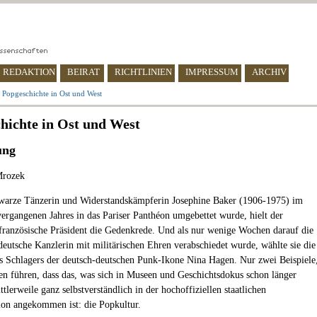
REDAKTION
BEIRAT
RICHTLINIEN
IMPRESSUM
ARCHIV
 Popgeschichte in Ost und West
hichte in Ost und West
ung
Mrozek
warze Tänzerin und Widerstandskämpferin Josephine Baker (1906-1975) im
rgangenen Jahres in das Pariser Panthéon umgebettet wurde, hielt der
französische Präsident die Gedenkrede. Und als nur wenige Wochen darauf die
deutsche Kanzlerin mit militärischen Ehren verabschiedet wurde, wählte sie die
s Schlagers der deutsch-deutschen Punk-Ikone Nina Hagen. Nur zwei Beispiele
en führen, dass das, was sich in Museen und Geschichtsdokus schon länger
ittlerweile ganz selbstverständlich in der hochoffiziellen staatlichen
ion angekommen ist: die Popkultur.