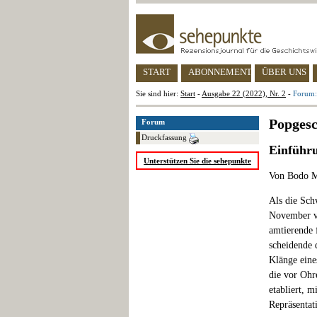
START
ABONNEMENT
ÜBER UNS
Sie sind hier:
Start
-
Ausgabe 22 (2022), Nr. 2
-
Forum:
Popgesc
Forum
Druckfassung
Einführ
Unterstützen Sie die sehepunkte
Von Bodo 
Als die Sch
November ve
amtierende 
scheidende 
Klänge eine
die vor Ohr
etabliert, m
Repräsentat