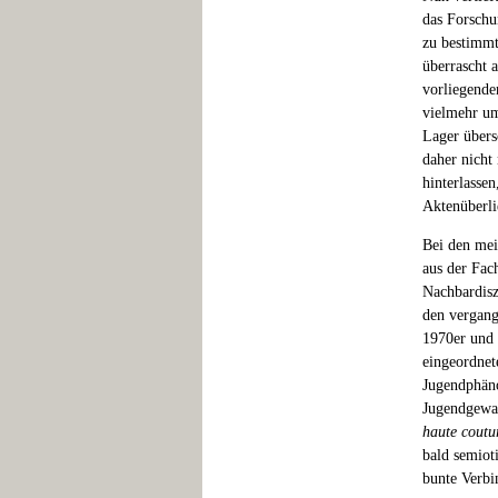
das Forschu
zu bestimmt
überrascht a
vorliegende
vielmehr um
Lager übers
daher nicht
hinterlasse
Aktenüberli
Bei den mei
aus der Fac
Nachbardiszi
den vergang
1970er und 
eingeordnet
Jugendphän
Jugendgewal
haute coutu
bald semiot
bunte Verbi