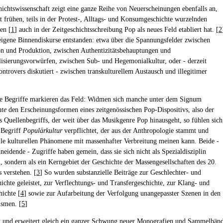
hichtswissenschaft zeigt eine ganze Reihe von Neuerscheinungen ebenfalls an,
it frühen, teils in der Protest-, Alltags- und Konsumgeschichte wurzelnden
en [
1
] auch in der Zeitgeschichtsschreibung Pop als neues Feld etabliert hat. [
2
eigene Binnendiskurse entstanden: etwa über die Spannungsfelder zwischen
 und Produktion, zwischen Authentizitätsbehauptungen und
sierungsvorwürfen, zwischen Sub- und Hegemonialkultur, oder - derzeit
ontrovers diskutiert - zwischen transkulturellem Austausch und illegitimer
e Begriffe markieren das Feld: Widmen sich manche unter dem Signum
hte
den Erscheinungsformen eines zeitgenössischen Pop-Dispositivs, also der
s Quellenbegriffs, der weit über das Musikgenre Pop hinausgeht, so fühlen sich
 Begriff
Populärkultur
verpflichtet, der aus der Anthropologie stammt und
alle kulturellen Phänomene mit massenhafter Verbreitung meinen kann. Beide -
neidende - Zugriffe haben gemein, dass sie sich nicht als Spezialdisziplin
n, sondern als ein Kerngebiet der Geschichte der Massengesellschaften des 20.
 verstehen. [
3
] So wurden substanzielle Beiträge zur Geschlechter- und
ichte geleistet, zur Verflechtungs- und Transfergeschichte, zur Klang- und
ichte [
4
] sowie zur Aufarbeitung der Verfolgung unangepasster Szenen in den
ismen. [
5
]
t und erweitert gleich ein ganzer Schwung neuer Monografien und Sammelbän