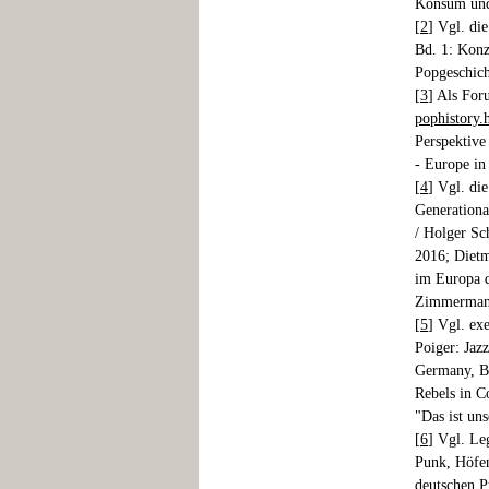
Konsum und 
[
2
] Vgl. di
Bd. 1: Konz
Popgeschich
[
3
] Als For
pophistory.
Perspektive
- Europe in
[
4
] Vgl. di
Generationa
/ Holger Sc
2016; Dietm
im Europa d
Zimmermann 
[
5
] Vgl. ex
Poiger: Jaz
Germany, Be
Rebels in 
"Das ist un
[
6
] Vgl. Le
Punk, Höfe
deutschen P