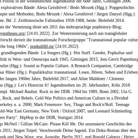
Politik in der westdeutschen Jugendkultur der 60er Jahre, Göttingen 2006.
e explorativen Bände: Alexa Geisthövel / Bodo Mrozek (Hgg.): Popgeschichte.
epte und Methoden; Bodo Mrozek / Alexa Geisthövel / Jürgen Danyel (Hgg.):
te. Bd. 2: Zeithistorische Fallstudien 1958-1988, beide: Bielefeld 2014.
um der Vernetzung dient seit 2011 das mehrsprachige pophistory-Blog;
hypotheses.org/
[24.01.2022]. Zur Westernisierung auch aus transglobaler
 forscht derzeit die transnationale Forschergruppe "Transnational popular cultu
 the long 1960s";
popkult60.eu/
[24.01.2022].
e grundlegenden Bände: Lu Seegers (Hg.): Hot Stuff. Gender, Popkultur und
lität in West- und Osteuropa nach 1945, Göttingen 2015; Jens Gerrit Papenbur
hulze (Hgg.): Sound as Popular Culture. A Research Companion, Cambridge
ar Hüser (Hg.): Populärkultur transnational. Lesen, Hören, Sehen und Erleben
er langen 1960er Jahre, Bielefeld 2017, und Aline Maldener / Clemens
(Hgg.): Let's Historize It! Jugendmedien im 20. Jahrhundert, Köln 2018.
empl. Michael Rauhut: Rock in der DDR. 1964 bis 1989, Bonn 2002; Uta G.
z, Rock, and Rebels. Cold War Politics and American Culture in a Divided
rkeley u. a. 2000; Mark Fenemore: Sex, Thugs and Rock'n'Roll. Teenage
Cold-War East Germany, New York / Oxford 2007, und Leonard Schmieding:
sere Party". HipHop in der DDR, Stuttgart 2014.
gs McNeil / Gillian McCain: Please Kill Me. Die unzensierte Geschichte des
n 2011; Jürgen Teipel: Verschwende Deine Jugend. Ein Doku-Roman über den
unk und New Wave, erw. Ausgabe, Berlin 2012, und Ronald Galenza / Heinz