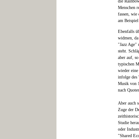
die Rainbow
Menschen re
fassen, wie 
am Beispiel
Ebenfalls ü
widmen, da 
"Jazz Age" 
steht. Sch
aber auf, s
typischen 
wieder eine 
infolge des
Musik von 1
nach Quoten
Aber auch s
Zuge der De
zeithistori
Studie hera
oder Industr
"Shared Eco