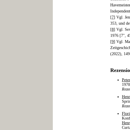
Havemeister
Independent
[
7
] Vgl. Je
353, und de
[
8
] Vgl. Se
1976 [7'', 
[
9
] Vgl. Ma
Zeitgeschich
(2022), 14
Rezensi
Pete
1970
Reze
Henn
Spri
Reze
Flor
Konf
Henr
Curt