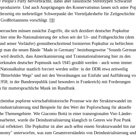
 People's Party hervorbrachte, dabei aber rassistische Stereotypen Schwarzer
produzierte. Und auch Ausprägungen des Konservatismus lassen sich unter Po
derzeitig ein mehrteiliger Schwerpunkt der Vierteljahrshefte für Zeitgeschichte
 Großbritanniens vorschlägt. [
9
]
berraschen müssen zunächst Zugriffe, die sich dezidiert deutscher Popkultur
hier eine Re-Nationalisierung der schon seit der Ur- und Frühgeschichte (dem
und seiner Vorläufer) grenzüberschreitend formierten Popkultur zu befürchten
lägt man die neuen Bände "Made in Germany" beziehungsweise "Sounds German
o wird deutlich, dass Amerikanisierung und Transnationalisierung hier zu den
Merkmalen deutscher Popmusik nach 1945 gezählt werden - auch wenn immer
Nationalkultur staatlich forciert werden sollte: in der DDR etwa zeitweilig
 "Bitterfelder Wegs" und mit den Verordnungen zur Einfuhr und Aufführung vo
958; in der Bundesrepublik (und besonders in Frankreich) mit Forderungen
 für muttersprachliche Musik im Rundfunk.
cheinbar popferne wirtschaftshistorische Prozesse wie der Strukturwandel im
industrialisierung sind Beispiele für den Wert der Popforschung für aktuelle
sche Themengebiete. Wie Giacomo Bottà in einer transregionalen Vier-Länder-
usarbeitet, wurde die Deindustrialisierung klanglich in Genres wie Post Punk
ial reflektiert. Die Popkultur ist aber auch selbst einem Strukturwandel hin zur
nomy" unterworfen, was zum Gesamtverständnis von Deindustrialisierung und