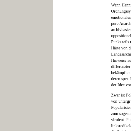
Wenn Hennin
Ordnungssys
emotionalen 
pure Anarch
archivbasie
oppositione
Punks teils
Härte von d
Landesarchi
Hinweise au
differenzier
bekämpften 
deren spezi
der Idee vo
Zwar ist Po
von untergr
Popularisie
zum sogenan
virulent. P
linksradika