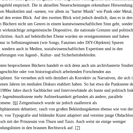
ngsfeld empirisch. Die in aktuellen Neuerscheinungen erkennbare Hinwendung
en Musikstilen und -szenen, vor allem zu "harter Musik" wie Punk oder Metal,
uf den ersten Blick. Auf den zweiten Blick wird jedoch deutlich, dass es in den
n Büchern nicht um Genres in einem kunstwissenschaftlichen Sinn geht, sonde
 wirkmächtige zeitgenössische Dispositive, die nationale Grenzen und politisc
chritten. Auch auf behördlicher Ebene wurden sie ernstgenommen und haben
 nur in Selbstzeugnissen (wie Songs, Fanzines oder DIY-Objekten) Spuren
n, sondern auch in Medien, sozialwissenschaftlichen Expertisen und in den
eferungen von Jugend-, Kultur- und Sicherheitsbehörden.
sten besprochenen Büchern handelt es sich denn auch um archivbasierte Studie
hgeschichte oder von historiografisch arbeitenden Forschenden aus
plinen. Sie verstehen sich teils dezidiert als Korrektiv zu Narrativen, die sich 
enen Jahren im medialen Diskurs etabliert haben. So hat etwa die Punkszene d
1980er Jahre durch Sachbücher und Interviewbände als bunte und politisch lin
e Jugendmusikszene mehr Aufmerksamkeit gefunden als andere, parallele
omene. [
6
] Zeitgenössisch wurde sie jedoch zuallererst als
tphänomen debattiert, rasch von großen Bekleidungsketten ebenso wie von der
re
, von Typografie und bildender Kunst adaptiert und vereinte junge Obdachlos
isch mit der Prinzessin von Thurn und Taxis. Auch weist sie einige weniger
ndungslinien in den braunen Rechtsrock auf. [
7
]