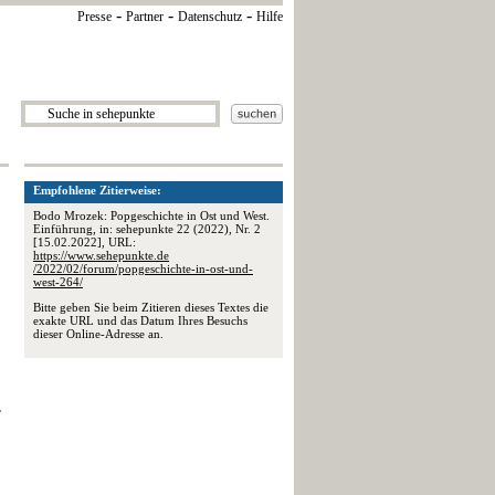
-
-
-
Presse
Partner
Datenschutz
Hilfe
Empfohlene Zitierweise:
Bodo Mrozek: Popgeschichte in Ost und West.
Einführung, in: sehepunkte 22 (2022), Nr. 2
[15.02.2022], URL:
https://www.sehepunkte.de
/2022/02/forum/popgeschichte-in-ost-und-
west-264/
Bitte geben Sie beim Zitieren dieses Textes die
exakte URL und das Datum Ihres Besuchs
dieser Online-Adresse an.
,