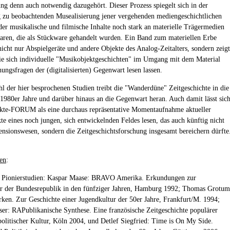
ung denn auch notwendig dazugehört. Dieser Prozess spiegelt sich in der
 zu beobachtenden Musealisierung jener vergehenden mediengeschichtlichen
der musikalische und filmische Inhalte noch stark an materielle Trägermedien
ren, die als Stückware gehandelt wurden. Ein Band zum materiellen Erbe
 nicht nur Abspielgeräte und andere Objekte des Analog-Zeitalters, sondern zeigt
ie sich individuelle "Musikobjektgeschichten" im Umgang mit dem Material
ungsfragen der (digitalisierten) Gegenwart lesen lassen.
l der hier besprochenen Studien treibt die "Wanderdüne" Zeitgeschichte in die
1980er Jahre und darüber hinaus an die Gegenwart heran. Auch damit lässt sic
kte-FORUM als eine durchaus repräsentative Momentaufnahme aktueller
e eines noch jungen, sich entwickelnden Feldes lesen, das auch künftig nicht
ensionswesen, sondern die Zeitgeschichtsforschung insgesamt bereichern dürfte
en
:
e Pionierstudien: Kaspar Maase: BRAVO Amerika. Erkundungen zur
r der Bundesrepublik in den fünfziger Jahren, Hamburg 1992; Thomas Grotum
rken. Zur Geschichte einer Jugendkultur der 50er Jahre, Frankfurt/M. 1994;
er: RAPublikanische Synthese. Eine französische Zeitgeschichte populärer
olitischer Kultur, Köln 2004, und Detlef Siegfried: Time is On My Side.