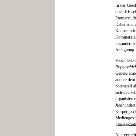
In der Gesc
dass sich se
Pionierstudi
Dabei sind 
Konsumption
Kommerziali
besonders k
Aneignung.
Verschieden
Popgeschic
Genese eine
andere dem
potenziell 
sich übersch
organisiere
Jahrhunderts
Körpergesch
Mediengesch
Staatssozial
Nun vertief