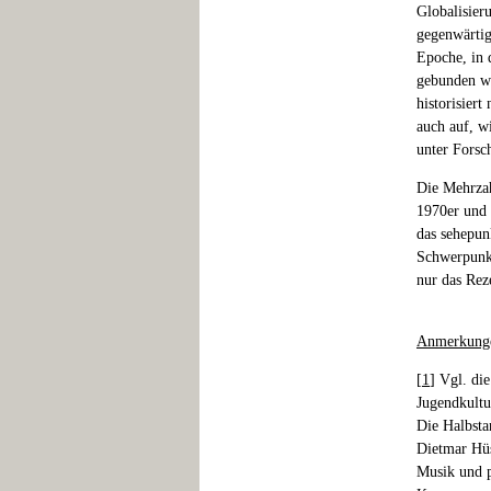
Globalisier
gegenwärtig
Epoche, in 
gebunden wa
historisiert
auch auf, w
unter Forsch
Die Mehrzah
1970er und 
das sehepun
Schwerpunkt
nur das Rez
Anmerkung
[
1
] Vgl. di
Jugendkultu
Die Halbsta
Dietmar Hüs
Musik und p