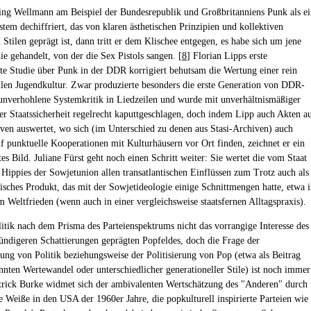
g Wellmann am Beispiel der Bundesrepublik und Großbritanniens Punk als ei
tem dechiffriert, das von klaren ästhetischen Prinzipien und kollektiven
Stilen geprägt ist, dann tritt er dem Klischee entgegen, es habe sich um jene
ie gehandelt, von der die Sex Pistols sangen. [
8
] Florian Lipps erste
rte Studie über Punk in der DDR korrigiert behutsam die Wertung einer rein
llen Jugendkultur. Zwar produzierte besonders die erste Generation von DDR-
 unverhohlene Systemkritik in Liedzeilen und wurde mit unverhältnismäßiger
er Staatssicherheit regelrecht kaputtgeschlagen, doch indem Lipp auch Akten a
ven auswertet, wo sich (im Unterschied zu denen aus Stasi-Archiven) auch
f punktuelle Kooperationen mit Kulturhäusern vor Ort finden, zeichnet er ein
tes Bild. Juliane Fürst geht noch einen Schritt weiter: Sie wertet die vom Staat
Hippies der Sowjetunion allen transatlantischen Einflüssen zum Trotz auch als
fisches Produkt, das mit der Sowjetideologie einige Schnittmengen hatte, etwa 
m Weltfrieden (wenn auch in einer vergleichsweise staatsfernen Alltagspraxis).
litik nach dem Prisma des Parteienspektrums nicht das vorrangige Interesse des
ündigeren Schattierungen geprägten Popfeldes, doch die Frage der
rung von Politik beziehungsweise der Politisierung von Pop (etwa als Beitrag
nten Wertewandel oder unterschiedlicher generationeller Stile) ist noch immer
atrick Burke widmet sich der ambivalenten Wertschätzung des "Anderen" durch
le Weiße in den USA der 1960er Jahre, die popkulturell inspirierte Parteien wie