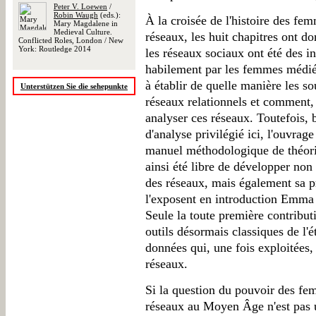
Peter V. Loewen
/
Robin Waugh
(eds.):
À la croisée de l'histoire des fem
Mary Magdalene in
Medieval Culture.
réseaux, les huit chapitres ont 
Conflicted Roles, London / New
York: Routledge 2014
les réseaux sociaux ont été des i
habilement par les femmes médié
à établir de quelle manière les s
Unterstützen Sie die sehepunkte
réseaux relationnels et comment, 
analyser ces réseaux. Toutefois, b
d'analyse privilégié ici, l'ouvrag
manuel méthodologique de théori
ainsi été libre de développer non
des réseaux, mais également sa p
l'exposent en introduction Emma 
Seule la toute première contribut
outils désormais classiques de l'
données qui, une fois exploitées,
réseaux.
Si la question du pouvoir des fem
réseaux au Moyen Âge n'est pas u