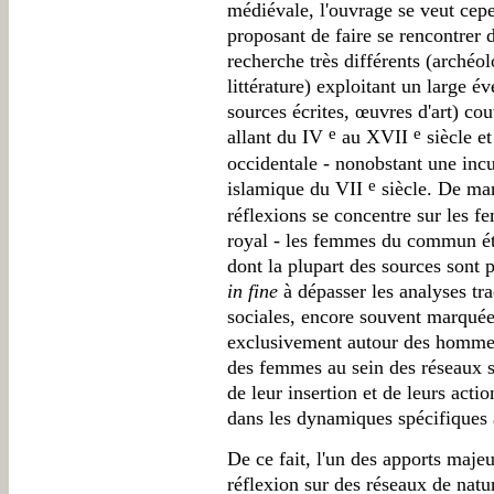
médiévale, l'ouvrage se veut cep
proposant de faire se rencontrer 
recherche très différents (archéolog
littérature) exploitant un large é
sources écrites, œuvres d'art) co
e
e
allant du IV
au XVII
siècle et
occidentale - nonobstant une inc
e
islamique du VII
siècle. De mani
réflexions se concentre sur les f
royal - les femmes du commun éta
dont la plupart des sources sont 
in fine
à dépasser les analyses tra
sociales, encore souvent marquée
exclusivement autour des hommes,
des femmes au sein des réseaux so
de leur insertion et de leurs acti
dans les dynamiques spécifiques 
De ce fait, l'un des apports majeu
réflexion sur des réseaux de natur