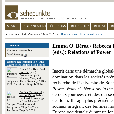
START
ABONNEMENT
ÜBER UNS
REDAKTION
BEIRAT
R
Sie sind hier:
Start
-
Ausgabe 22 (2022), Nr. 2
-
Rezension von: Relations of Power
Emma O. Bérat / Rebecca H
Rezension
Kommentar schreiben
(eds.): Relations of Power
Druckfassung
Weitere Rezensionen von Anne-
Laure Méril-Bellini delle Stelle:
Fiona J. Griffiths
/
Julie
Inscrit dans une démarche globale
Hotchin
(eds.):
Partners in Spirit.
domination dans les sociétés pré
Women, Men, and
Religious Life in Germany, 1100-
recherche de l'Université de Bonn
1500, Turnhout: Brepols 2014
Power. Women's Networks in the
Pavlína Cermanová
/
de deux journées d'études qui se 
Václav Žůrek
(eds.):
Books of Knowledge
de Bonn. Il s'agit plus préciséme
in Late Medieval
Europe. Circulation and
sociaux intégrant des femmes mod
Reception of Popular Texts,
Turnhout: Brepols 2021
Europe occidentale durant un l