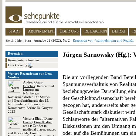
START
ABONNEMENT
ÜBER UNS
REDAKTION
BEIRAT
R
Sie sind hier:
Start
-
Ausgabe 22 (2022), Nr. 2
-
Rezension von: Wahrnehmung und Realität
Jürgen Sarnowsky (Hg.):
Rezension
Kommentar schreiben
Druckfassung
Weitere Rezensionen von Lena
Die am vorliegenden Band Beteil
Vosding:
Andrea Osten-
Spannungsverhältnis von Realit
Hoschek
: Reform und
Liturgie im
beziehungsweise Darstellung ein
Nürnberger
Katharinenkloster. Die Sterbe-
der Geschichtswissenschaft berei
und Begräbnisliturgie des 15.
gezogen hat, andererseits aber ge
Jahrhunderts. Edition und
Kommentar, Berlin: De Gruyter
Gesellschaft stark diskutiert wird
2023
Schlagworte der "alternativen Fa
Victoria Blud
/
Diane
Heath
/
Einat Klafter
Diskussionen um den Umgang mit
(eds.): Gender in
medieval places, spaces
oder auf die Bemühungen um eine
and thresholds, London: