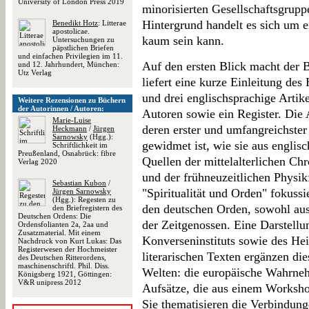
University of London Press 2019
minorisierten Gesellschaftsgrupp
Hintergrund handelt es sich um e
Benedikt Hotz
: Litterae
apostolicae.
kaum sein kann.
Untersuchungen zu
päpstlichen Briefen
und einfachen Privilegien im 11.
Auf den ersten Blick macht der 
und 12. Jahrhundert, München:
Utz Verlag
liefert eine kurze Einleitung de
und drei englischsprachige Artik
Weitere Rezensionen zu Büchern
der Autorinnen / Autoren:
Autoren sowie ein Register. Die Ar
Marie-Luise
deren erster und umfangreichster
Heckmann
/
Jürgen
Sarnowsky
(Hgg.):
gewidmet ist, wie sie aus englisc
Schriftlichkeit im
Preußenland, Osnabrück: fibre
Quellen der mittelalterlichen Chro
Verlag 2020
und der frühneuzeitlichen Physik
Sebastian Kubon
/
"Spiritualität und Orden" fokussi
Jürgen Sarnowsky
(Hgg.): Regesten zu
den deutschen Orden, sowohl aus 
den Briefregistern des
Deutschen Ordens: Die
der Zeitgenossen. Eine Darstellu
Ordensfolianten 2a, 2aa und
Zusatzmaterial. Mit einem
Konverseninstituts sowie des Hei
Nachdruck von Kurt Lukas: Das
Registerwesen der Hochmeister
literarischen Texten ergänzen die
des Deutschen Ritterordens,
maschinenschriftl. Phil. Diss.
Welten: die europäische Wahrne
Königsberg 1921, Göttingen:
V&R unipress 2012
Aufsätze, die aus einem Worksho
Sie thematisieren die Verbindun