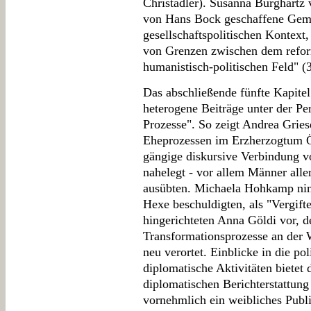
Christadler). Susanna Burghartz
von Hans Bock geschaffene Gemä
gesellschaftspolitischen Kontex
von Grenzen zwischen dem refor
humanistisch-politischen Feld" (
Das abschließende fünfte Kapite
heterogene Beiträge unter der Per
Prozesse". So zeigt Andrea Grie
Eheprozessen im Erzherzogtum Öst
gängige diskursive Verbindung v
nahelegt - vor allem Männer alle
ausübten. Michaela Hohkamp nimm
Hexe beschuldigten, als "Vergifte
hingerichteten Anna Göldi vor, 
Transformationsprozesse an der
neu verortet. Einblicke in die po
diplomatische Aktivitäten bietet
diplomatischen Berichterstattun
vornehmlich ein weibliches Publ