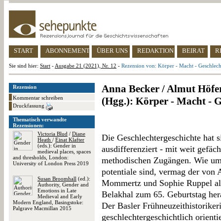
START
ABONNEMENT
ÜBER UNS
REDAKTION
BEIRAT
R
Sie sind hier:
Start
-
Ausgabe 21 (2021), Nr. 12
-
Rezension von: Körper - Macht - Geschlech
Anna Becker / Almut Höfe
Rezension
Kommentar schreiben
(Hgg.): Körper - Macht - G
Druckfassung
Thematisch verwandte
Rezensionen:
Victoria Blud
/
Diane
Die Geschlechtergeschichte hat s
Heath
/
Einat Klafter
(eds.): Gender in
ausdifferenziert - mit weit gefäc
medieval places, spaces
and thresholds, London:
methodischen Zugängen. Wie um
University of London Press 2019
potentiale sind, vermag der von
Susan Broomhall
(ed.):
Mommertz und Sophie Ruppel als 
Authority, Gender and
Emotions in Late
Belakhal zum 65. Geburtstag her
Medieval and Early
Modern England, Basingstoke:
Der Basler Frühneuzeithistoriker
Palgrave Macmillan 2015
geschlechtergeschichtlich orient