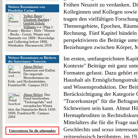
Frühen Neuzeit zu verdanken. Di
Weitere Rezensionen von
Hendrikje Carius:
Kolleginnen und Kollegen sowie
Volker Bauer
/
tragen den vielfältigen Forschung
Elizabeth Harding
/
Gerhild Scholz
Themengebiete, Epochen, Räume
Williams
u.a. (Hgg.):
Frauen - Bücher - Höfe / Women
Rechnung. Fünf Kapitel bündel
- Books - Courts. Wissen und
Sammeln vor 1800 / Knowledge
perspektivieren die Beiträge unte
and Collecting before 1800,
Wiesbaden: Harrassowitz 2018
Beziehungen zwischen Körper, M
Im ersten, umfangreichsten Kapit
Weitere Rezensionen zu Büchern
der Autorinnen / Autoren:
Kontexte" Beiträge mit ganz unt
Almut Höfert
:
Kaisertum und Kalifat.
Formaten gefasst. Dazu gehört 
Der imperiale
Monotheismus im
Haushalt als Ermöglichungsstrukt
Früh- und Hochmittelalter,
Frankfurt/M.: Campus 2015
und Wissensproduktion. Der Beitr
Berücksichtigung der Kategorie 
Almut Höfert
: Den
Feind beschreiben.
"Tracerkonzept" für die Befragun
"Türkengefahr" und
europäisches Wissen
Sichtweisen sein kann. Almut Höf
über das Osmanische Reich 1450-
1600, Frankfurt/M.: Campus
Hermaphroditen in Rechtsdiskurs
2004
Mittelalters die für die Frage na
Geschlechts und
sexus
interessan
Unterstützen Sie die sehepunkte
zeitgenössisch berühmten, im 19.