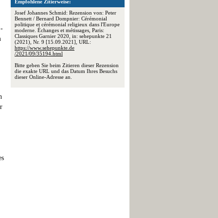
Empfohlene Zitierweise:
Josef Johannes Schmid: Rezension von: Peter
Bennett / Bernard Dompnier: Cérémonial
politique et cérémonial religieux dans l'Europe
 -
moderne. Échanges et métissages, Paris:
Classiques Garnier 2020, in: sehepunkte 21
m
(2021), Nr. 9 [15.09.2021], URL:
https://www.sehepunkte.de
/2021/09/35194.html
Bitte geben Sie beim Zitieren dieser Rezension
die exakte URL und das Datum Ihres Besuchs
dieser Online-Adresse an.
n
r
es