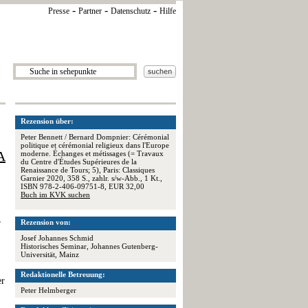
-
-
-
Presse
Partner
Datenschutz
Hilfe
Rezension über:
Peter Bennett / Bernard Dompnier: Cérémonial
politique et cérémonial religieux dans l'Europe
A
moderne. Échanges et métissages (= Travaux
du Centre d'Études Supérieures de la
Renaissance de Tours; 5), Paris: Classiques
Garnier 2020, 358 S., zahlr. s/w-Abb., 1 Kt.,
ISBN 978-2-406-09751-8, EUR 32,00
Buch im KVK suchen
r
Rezension von:
Josef Johannes Schmid
Historisches Seminar, Johannes Gutenberg-
Universität, Mainz
Redaktionelle Betreuung:
er
Peter Helmberger