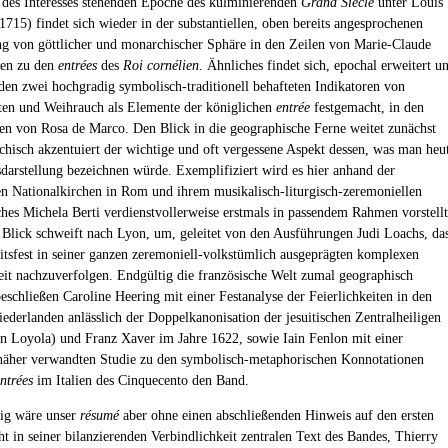
 des Interesses stehenden Epoche des kulminierenden
Grand Siècle
unter Louis
715) findet sich wieder in der substantiellen, oben bereits angesprochenen
g von göttlicher und monarchischer Sphäre in den Zeilen von Marie-Claude
en zu den
entrées
des
Roi cornélien
. Ähnliches findet sich, epochal erweitert u
den zwei hochgradig symbolisch-traditionell behafteten Indikatoren von
en und Weihrauch als Elemente der königlichen
entrée
festgemacht, in den
n von Rosa de Marco. Den Blick in die geographische Ferne weitet zunächst
hisch akzentuiert der wichtige und oft vergessene Aspekt dessen, was man heu
sdarstellung bezeichnen würde. Exemplifiziert wird es hier anhand der
en Nationalkirchen in Rom und ihrem musikalisch-liturgisch-zeremoniellen
hes Michela Berti verdienstvollerweise erstmals in passendem Rahmen vorstellt
 Blick schweift nach Lyon, um, geleitet von den Ausführungen Judi Loachs, da
eitsfest in seiner ganzen zeremoniell-volkstümlich ausgeprägten komplexen
eit nachzuverfolgen. Endgültig die französische Welt zumal geographisch
beschließen Caroline Heering mit einer Festanalyse der Feierlichkeiten in den
iederlanden anlässlich der Doppelkanonisation der jesuitischen Zentralheiligen
on Loyola) und Franz Xaver im Jahre 1622, sowie Iain Fenlon mit einer
näher verwandten Studie zu den symbolisch-metaphorischen Konnotationen
ntrées
im Italien des Cinquecento den Band.
ig wäre unser
résumé
aber ohne einen abschließenden Hinweis auf den ersten
ht in seiner bilanzierenden Verbindlichkeit zentralen Text des Bandes, Thierry