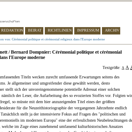
REDAKTION
BEIRAT
RICHTLINIEN
IMPRESSUM
ARCHIV
on von: Cérémonial politique et cérémonial religieux dans l'Europe moderne
nett / Bernard Dompnier: Cérémonial politique et cérémonial
 dans l'Europe moderne
A
Textgröße:
A
mfassenden Titeln wecken zurecht umfassende Erwartungen seitens des
ms. Je allgemeiner und umgreifender diese gewählt werden, desto
er stellt sich der unvoreingenommene potentielle Adressat einer solchen
, nämlich der Leser, die Aufarbeitung des so evozierten Stoffes vor. Folgten wi
dregel, so müsste mit dem hier anzuzeigenden Titel eines der größten
esiderate für die Neuzeithistoriographie der vergangenen Jahrzehnte endlich
. Tatsächlich stellt ja der intensivierte Fokus auf Fragen des "politischen und
Zeremoniells im modernen Europa" eine der erfreulichsten Neubeleuchtungen d
r, welche im Zuge eines zunehmend umfassend kulturhistorischen Ansatzes