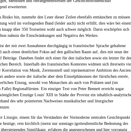
ngen, Methoden und Herangehensweisen der Geschichtswissenschaft
end erweiterten.
s Risiko hin, nunmehr den Leser dieser Zeilen ebenfalls enttäuschen zu müssen
tung wird im vorliegenden Band (leider auch) nicht erfüllt; dies wäre bei eine
knapp über 350 Textseiten wohl auch schwer möglich. Darin erschöpfen sich
chon nahezu die Einschränkungen und Negativa des Werkes.
ist der mit zwei Ausnahmen durchgängig in französischer Sprache gehaltene
auch einen deutlichen Fokus auf den gallischen Raum auf, dies mit neun der
f Beiträge. Daneben findet sich einer für den italischen sowie ein letzter für de
schen Bereich. Innerhalb des französischen Kontextes widmen sich ihrerseits vie
r Korrelation von Musik, Zeremoniell und repräsentativer Ambition des Ancien
ei andere sowie der italische aber dem Einzelphänomen der fürstlichen
entrée
,
ierlichen Einzug, sowohl von Monarchen als auch von Prälaten und (im
n Falle) Regionalfürsten. Ein einziger Text von Peter Bennett erreicht sogar
königlichen Einzüge Louis' XIII in Städte der Provinz ein inhaltlich-analytisch
and des sehr pointierten Nachweises musikalischer und liturgischer
enzen.
er Liturgie, einem für das Verständnis der Vormoderne zentralen Gesichtspunkt
e heutige, rein kirchlich (meist nur sonntags-)gottesdienstliche Bedeutung des
 übersteigenden Signifikanz, erfahren die angesprochenen und hier vorrangig