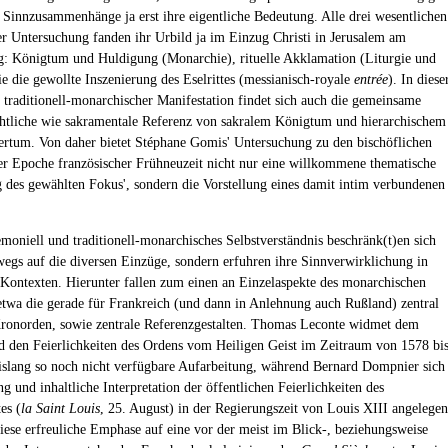
 Sinnzusammenhänge ja erst ihre eigentliche Bedeutung. Alle drei wesentlichen
r Untersuchung fanden ihr Urbild ja im Einzug Christi in Jerusalem am
: Königtum und Huldigung (Monarchie), rituelle Akklamation (Liturgie und
e die gewollte Inszenierung des Eselrittes (messianisch-royale
entrée
). In diese
 traditionell-monarchischer Manifestation findet sich auch die gemeinsame
chtliche wie sakramentale Referenz von sakralem Königtum und hierarchischem
ertum. Von daher bietet Stéphane Gomis' Untersuchung zu den bischöflichen
er Epoche französischer Frühneuzeit nicht nur eine willkommene thematische
 des gewählten Fokus', sondern die Vorstellung eines damit intim verbundenen
moniell und traditionell-monarchisches Selbstverständnis beschränk(t)en sich
wegs auf die diversen Einzüge, sondern erfuhren ihre Sinnverwirklichung in
 Kontexten. Hierunter fallen zum einen an Einzelaspekte des monarchischen
etwa die gerade für Frankreich (und dann in Anlehnung auch Rußland) zentral
ronorden, sowie zentrale Referenzgestalten. Thomas Leconte widmet dem
d den Feierlichkeiten des Ordens vom Heiligen Geist im Zeitraum von 1578 bi
islang so noch nicht verfügbare Aufarbeitung, während Bernard Dompnier sich
g und inhaltliche Interpretation der öffentlichen Feierlichkeiten des
es (
la Saint Louis
, 25. August) in der Regierungszeit von Louis XIII angelegen
 Diese erfreuliche Emphase auf eine vor der meist im Blick-, beziehungsweise