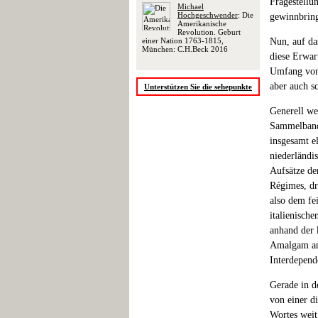
Fragestellu
Michael
Hochgeschwender
: Die
gewinnbring
Amerikanische
Revolution. Geburt
einer Nation 1763-1815,
Nun, auf da
München: C.H.Beck 2016
diese Erwar
Umfang von 
aber auch s
Unterstützen Sie die sehepunkte
Generell we
Sammelband 
insgesamt el
niederländi
Aufsätze de
Régimes, dr
also dem fe
italienische
anhand der 
Amalgam anh
Interdepend
Gerade in d
von einer di
Wortes weit