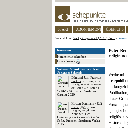
START
ABONNEMENT
ÜBER UNS
Sie sind hier:
Start
-
Ausgabe 21 (2021), Nr. 9
-
Rezensi
Peter Ben
Rezension
religieux
Kommentar schreiben
Druckfassung
Weitere Rezensionen von Josef
Johannes Schmid:
Werke mit u
Edmond Jean François
Lesepubliku
Barbier
: Chronique de
la Régence et du règne
umfangreich
de Louis XV. Tome I
1718-1726 , Paris: Classiques
Publikation
Garnier 2020
dieser Grun
Kirsten Baumann
/
Ralf
Forschungsd
Bleile
(Hgg.): Von
Degen, Segeln und
getilgt sein
Kanonen. Der
religiösen 
Untergang der
Prinzessin Hedvig
Sofia
, Dresden: Sandstein Verlag
Historie da
2015