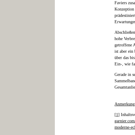
Faviers zus
Konzeption 
prädestinier
Erwartunge
Abschließen
hohe Verbre
getroffene 
ist aber ein
über das bi
Ein-, wie f
Gerade in s
Sammelband 
Gesamtanlie
Anmerkung
[
1
] Inhalts
garnier.com
moderne-ech