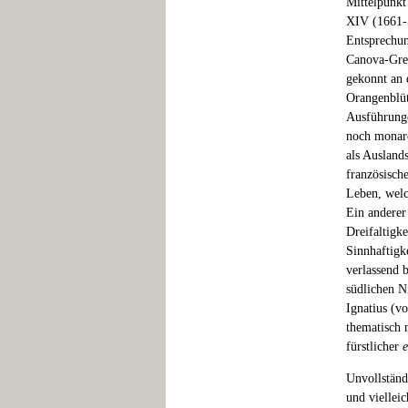
Mittelpunkt
XIV (1661-1
Entsprechun
Canova-Gre
gekonnt an 
Orangenblüt
Ausführunge
noch monarc
als Ausland
französisch
Leben, welc
Ein anderer
Dreifaltigk
Sinnhaftigk
verlassend 
südlichen N
Ignatius (v
thematisch 
fürstlicher
e
Unvollständ
und vielleic