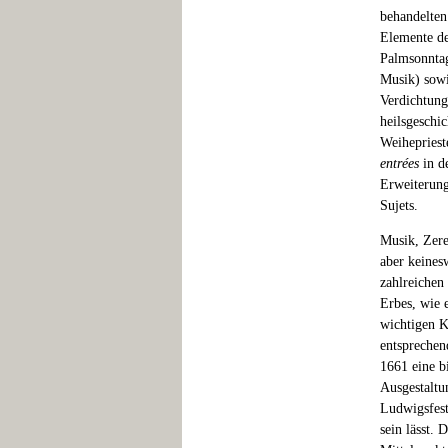
behandelten
Elemente de
Palmsonntag
Musik) sowi
Verdichtung
heilsgeschi
Weihepriest
entrées
in d
Erweiterung
Sujets.
Musik, Zere
aber keines
zahlreichen
Erbes, wie 
wichtigen K
entsprechen
1661 eine b
Ausgestaltun
Ludwigsfest
sein lässt.