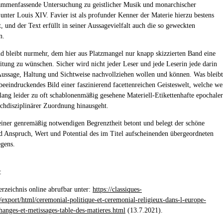
ammenfassende Untersuchung zu geistlicher Musik und monarchischer
unter Louis XIV. Favier ist als profunder Kenner der Materie hierzu bestens
t, und der Text erfüllt in seiner Aussagevielfalt auch die so geweckten
n.
d bleibt nurmehr, dem hier aus Platzmangel nur knapp skizzierten Band eine
itung zu wünschen. Sicher wird nicht jeder Leser und jede Leserin jede darin
Aussage, Haltung und Sichtweise nachvollziehen wollen und können. Was bleibt
 beeindruckendes Bild einer faszinierend facettenreichen Geisteswelt, welche we
slang leider zu oft schablonenmäßig gesehene Materiell-Etikettenhafte epochaler
achdisziplinärer Zuordnung hinausgeht.
einer genremäßig notwendigen Begrenztheit betont und belegt der schöne
Anspruch, Wert und Potential des im Titel aufscheinenden übergeordneten
gens.
:
verzeichnis online abrufbar unter:
https://classiques-
/export/html/ceremonial-politique-et-ceremonial-religieux-dans-l-europe-
anges-et-metissages-table-des-matieres.html
(13.7.2021).