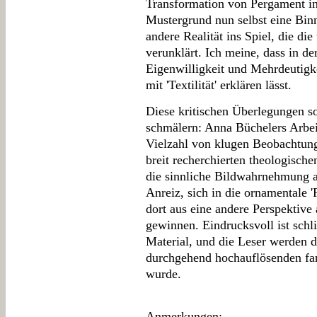
Transformation von Pergament i
Mustergrund nun selbst eine Bi
andere Realität ins Spiel, die d
verunklärt. Ich meine, dass in d
Eigenwilligkeit und Mehrdeutigkei
mit 'Textilität' erklären lässt.
Diese kritischen Überlegungen so
schmälern: Anna Büchelers Arbeit
Vielzahl von klugen Beobachtun
breit recherchierten theologische
die sinnliche Bildwahrnehmung au
Anreiz, sich in die ornamentale 
dort aus eine andere Perspektiv
gewinnen. Eindrucksvoll ist sch
Material, und die Leser werden d
durchgehend hochauflösenden fa
wurde.
Anmerkungen
: