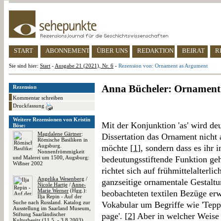
START
ABONNEMENT
ÜBER UNS
REDAKTION
BEIRAT
R
Sie sind hier:
Start
-
Ausgabe 21 (2021), Nr. 6
-
Rezension von: Ornament as Argument
Anna Bücheler: Ornament
Rezension
Kommentar schreiben
Druckfassung
Weitere Rezensionen von Kristin
Mit der Konjunktion 'as' wird deu
Böse:
Magdalene Gärtner
:
Dissertation das Ornament nicht
Römische Basiliken in
Augsburg.
möchte [
1
], sondern dass es ihr 
Nonnenfrömmigkeit
und Malerei um 1500, Augsburg:
bedeutungsstiftende Funktion geh
Wißner 2002
richtet sich auf frühmittelalterli
Angelika Wesenberg
/
ganzseitige ornamentale Gestalt
Nicole Hartje
/
Anne-
Marie Werner
(Hgg.):
beobachteten textilen Bezüge erw
Ilja Repin - Auf der
Suche nach Russland. Katalog zur
Vokabular um Begriffe wie 'Teppi
Ausstellung im Saarland Museum,
Stiftung Saarländischer
page'. [
2
] Aber in welcher Weise
Kulturbesitz (11.5. - 3.8.2003),