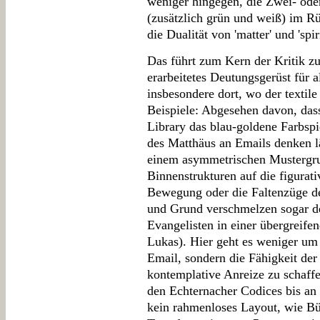
weniger hingegen, die Zwei- ode
(zusätzlich grün und weiß) im Rü
die Dualität von 'matter' und 'spir
Das führt zum Kern der Kritik z
erarbeitetes Deutungsgerüst für al
insbesondere dort, wo der textil
Beispiele: Abgesehen davon, das
Library das blau-goldene Farbspi
des Matthäus an Emails denken läs
einem asymmetrischen Mustergrun
Binnenstrukturen auf die figurati
Bewegung oder die Faltenzüge d
und Grund verschmelzen sogar de
Evangelisten in einer übergreife
Lukas). Hier geht es weniger um
Email, sondern die Fähigkeit der
kontemplative Anreize zu schaff
den Echternacher Codices bis an 
kein rahmenloses Layout, wie Büc