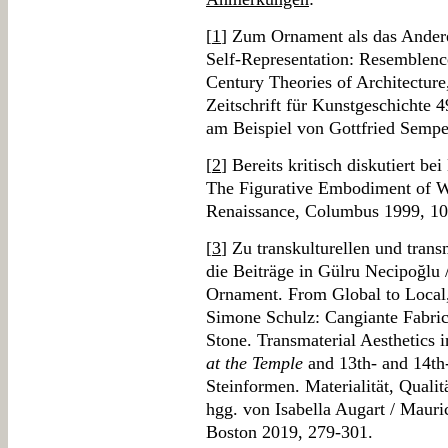
[
1
] Zum Ornament als das Andere
Self-Representation: Resemblen
Century Theories of Architecture,
Zeitschrift für Kunstgeschichte 4
am Beispiel von Gottfried Sempe
[
2
] Bereits kritisch diskutiert b
The Figurative Embodiment of Wr
Renaissance, Columbus 1999, 10
[
3
] Zu transkulturellen und trans
die Beiträge in Gülru Necipoğlu /
Ornament. From Global to Local,
Simone Schulz: Cangiante Fabrics
Stone. Transmaterial Aesthetics 
at the Temple
and 13th- and 14th-
Steinformen. Materialität, Qualitä
hgg. von Isabella Augart / Mauri
Boston 2019, 279-301.