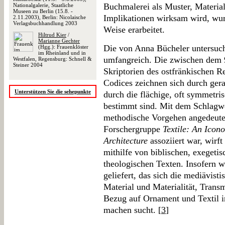
Buchmalerei als Muster, Materia
Nationalgalerie, Staatliche
Museen zu Berlin (15.8. -
Implikationen wirksam wird, wur
2.11.2003), Berlin: Nicolaische
Verlagsbuchhandlung 2003
Weise erarbeitet.
Hiltrud Kier
/
Marianne Gechter
Die von Anna Bücheler untersuch
(Hgg.): Frauenklöster
im Rheinland und in
umfangreich. Die zwischen dem 9
Westfalen, Regensburg: Schnell &
Steiner 2004
Skriptorien des ostfränkischen R
Codices zeichnen sich durch ger
Unterstützen Sie die sehepunkte
durch die flächige, oft symmet
bestimmt sind. Mit dem Schlagwort
methodische Vorgehen angedeutet
Forschergruppe
Textile: An Icono
Architecture
assoziiert war, wirft
mithilfe von biblischen, exegetis
theologischen Texten. Insofern wi
geliefert, das sich die mediävist
Material und Materialität, Transm
Bezug auf Ornament und Textil in
machen sucht. [
3
]