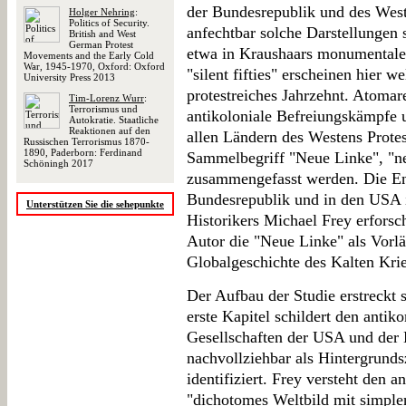
der Bundesrepublik und des West
Holger Nehring
:
Politics of Security.
anfechtbar solche Darstellungen si
British and West
German Protest
etwa in Kraushaars monumentale 
Movements and the Early Cold
War, 1945-1970, Oxford: Oxford
"silent fifties" erscheinen hier 
University Press 2013
protestreiches Jahrzehnt. Atomar
Tim-Lorenz Wurr
:
Terrorismus und
antikoloniale Befreiungskämpfe u
Autokratie. Staatliche
Reaktionen auf den
allen Ländern des Westens Prote
Russischen Terrorismus 1870-
1890, Paderborn: Ferdinand
Sammelbegriff "Neue Linke", "ne
Schöningh 2017
zusammengefasst werden. Die En
Bundesrepublik und in den USA is
Unterstützen Sie die sehepunkte
Historikers Michael Frey erforsch
Autor die "Neue Linke" als Vorl
Globalgeschichte des Kalten Kri
Der Aufbau der Studie erstreckt 
erste Kapitel schildert den anti
Gesellschaften der USA und der
nachvollziehbar als Hintergrund
identifiziert. Frey versteht den
"dichotomes Weltbild mit simple