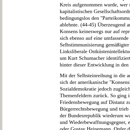
Kreis aufgenommen wurde, wer si
kapitalistischen Gesellschaftsor
bedingungslos den "Parteikommu
ablehnte. (44-45) Überzeugend ar
Konsens keineswegs nur auf rep
sich ebenso auf eine umfassende
Selbstimmunisierung gemäßigter l
Linksliberale Ostküstenintellekt
um Kurt Schumacher identifiziert
hinter dieser Entwicklung in de
Mit der Selbsteinreihung in die
sich der amerikanische "Konsensl
Sozialdemokratie jedoch zugleich 
Themenfeldern zurück. So ging 
Friedensbewegung auf Distanz z
Bürgerrechtsbewegung und trieb si
der Bundesrepublik wiederum wur
und Wiederbewaffnungsgegner, e
oder Gustav Heinemann, Opfer di