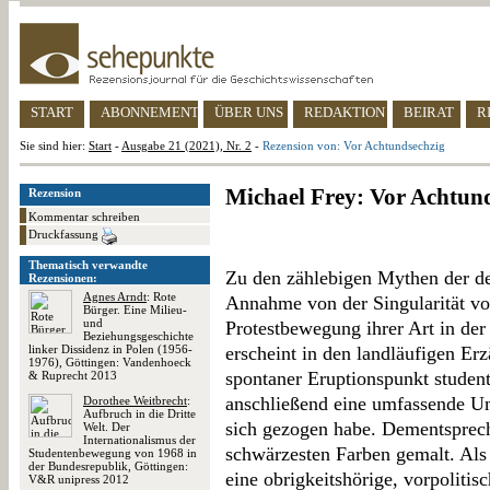
START
ABONNEMENT
ÜBER UNS
REDAKTION
BEIRAT
R
Sie sind hier:
Start
-
Ausgabe 21 (2021), Nr. 2
-
Rezension von: Vor Achtundsechzig
Michael Frey: Vor Achtun
Rezension
Kommentar schreiben
Druckfassung
Thematisch verwandte
Zu den zählebigen Mythen der de
Rezensionen:
Agnes Arndt
: Rote
Annahme von der Singularität von
Bürger. Eine Milieu-
und
Protestbewegung ihrer Art in der
Beziehungsgeschichte
linker Dissidenz in Polen (1956-
erscheint in den landläufigen E
1976), Göttingen: Vandenhoeck
spontaner Eruptionspunkt student
& Ruprecht 2013
anschließend eine umfassende U
Dorothee Weitbrecht
:
Aufbruch in die Dritte
sich gezogen habe. Dementsprech
Welt. Der
Internationalismus der
schwärzesten Farben gemalt. Als 
Studentenbewegung von 1968 in
der Bundesrepublik, Göttingen:
eine obrigkeitshörige, vorpolitis
V&R unipress 2012