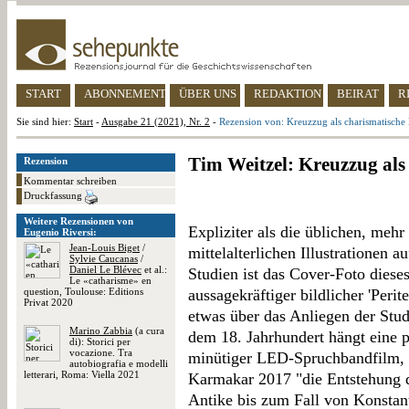
START
ABONNEMENT
ÜBER UNS
REDAKTION
BEIRAT
R
Sie sind hier:
Start
-
Ausgabe 21 (2021), Nr. 2
-
Rezension von: Kreuzzug als charismatisch
Tim Weitzel: Kreuzzug al
Rezension
Kommentar schreiben
Druckfassung
Weitere Rezensionen von
Expliziter als die üblichen, meh
Eugenio Riversi:
Jean-Louis Biget
/
mittelalterlichen Illustrationen 
Sylvie Caucanas
/
Daniel Le Blévec
et al.:
Studien ist das Cover-Foto dieses
Le «catharisme» en
question, Toulouse: Editions
aussagekräftiger bildlicher 'Perit
Privat 2020
etwas über das Anliegen der Stud
Marino Zabbia
(a cura
dem 18. Jahrhundert hängt eine p
di): Storici per
vocazione. Tra
minütiger LED-Spruchbandfilm, 
autobiografia e modelli
letterari, Roma: Viella 2021
Karmakar 2017 "die Entstehung 
Antike bis zum Fall von Konstant