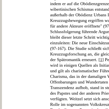
indem er auf die Obödienzgrenzen
wibertinischen Schismas entstan
außerhalb der Obödienz Urbans I
Kreuzzugsbewegung ergriffen wu
für andere Akteure eröffnete" (9
Schlussfolgerung führende Argumen
bleibt dieser letzte Schritt wicht
einzuleiten: Die neue Einschätz
(97-167). Die Studie schließt sic
Kreuzzugsforschung an, die gleic
der Spätromantik erneuert. [
1
] P
wird in einigen Quellen als Initi
und gilt als charismatischer Führ
Charisma, das in der damaligen
Offenbarungen und Wundertaten
Transzendenz aufhob, stand in st
des Papstes und der anderen Prie
verfügten. Weitzel setzt sich ans
Rolle im sogenannten Volkskreu