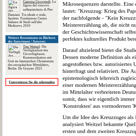
Caterina Ciccopiedi
: La
Mikrosequenzen darstellte. Eine
figura del vescovo
nellepistolario di Pier
lautet: "Kreuzzug: Krieg des Pap
Damiani. Tra ideale e reale,
der nachfolgende - "Kein Kreuzz
Spoleto: Fondazione Centro
Italiano di Studi sull'alto
Meistererzählung ab, die nicht nu
Medioevo 2019
der Geschichtswissenschaft selbs
Weitere Rezensionen zu Büchern
perfektes kulturelles Produkt ber
der Autorinnen / Autoren:
Tim Weitzel
: Die
Darauf abzielend bietet die Stud
Verfügbarkeit des
Unverfügbaren.
Dessen moderne Definition als ein
Kommunikation mit
Gott im lateinischen Christentum
angestoßenes bzw. autorisiertes
des europäischen Mittelalters,
Berlin: De Gruyter 2025
hinterfragt und relativiert. Die 
epistemologisch lehrreich zugleic
Unterstützen Sie die sehepunkte
einer modernen Meistererzählung
im Mittelalter verbreiteten Deut
somit, dass wir eigentlich immer
'Konstrukten' aus vormodernen '
Um die Idee des Kreuzzuges als 
analysiert Weitzel bekannte Que
ersten und dem zweiten Kreuzzug