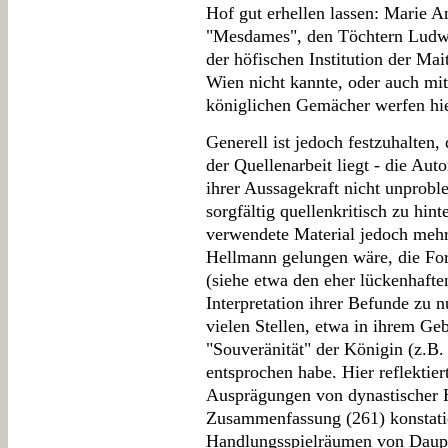
Hof gut erhellen lassen: Marie A
"Mesdames", den Töchtern Ludwi
der höfischen Institution der Mait
Wien nicht kannte, oder auch mi
königlichen Gemächer werfen hier
Generell ist jedoch festzuhalten,
der Quellenarbeit liegt - die Aut
ihrer Aussagekraft nicht unprob
sorgfältig quellenkritisch zu hint
verwendete Material jedoch mehr
Hellmann gelungen wäre, die For
(siehe etwa den eher lückenhafte
Interpretation ihrer Befunde zu 
vielen Stellen, etwa in ihrem Ge
"Souveränität" der Königin (z.B. 
entsprochen habe. Hier reflektier
Ausprägungen von dynastischer H
Zusammenfassung (261) konstatie
Handlungsspielräumen von Daup