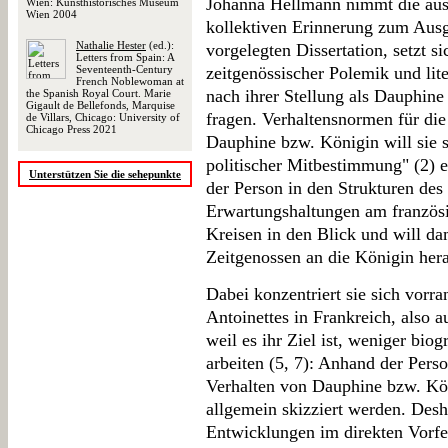
Johanna Hellmann nimmt die ausg
Wien: Kunsthistorisches Museum
Wien 2004
kollektiven Erinnerung zum Aus
Nathalie Hester
(ed.):
vorgelegten Dissertation, setzt s
Letters from Spain: A
Seventeenth-Century
zeitgenössischer Polemik und lite
French Noblewoman at
nach ihrer Stellung als Dauphine
the Spanish Royal Court. Marie
Gigault de Bellefonds, Marquise
fragen. Verhaltensnormen für di
de Villars, Chicago: University of
Chicago Press 2021
Dauphine bzw. Königin will sie 
politischer Mitbestimmung" (2) 
Unterstützen Sie die sehepunkte
der Person in den Strukturen de
Erwartungshaltungen am französi
Kreisen in den Blick und will da
Zeitgenossen an die Königin her
Dabei konzentriert sie sich vorra
Antoinettes in Frankreich, also 
weil es ihr Ziel ist, weniger bio
arbeiten (5, 7): Anhand der Pers
Verhalten von Dauphine bzw. Kön
allgemein skizziert werden. Desh
Entwicklungen im direkten Vorfe