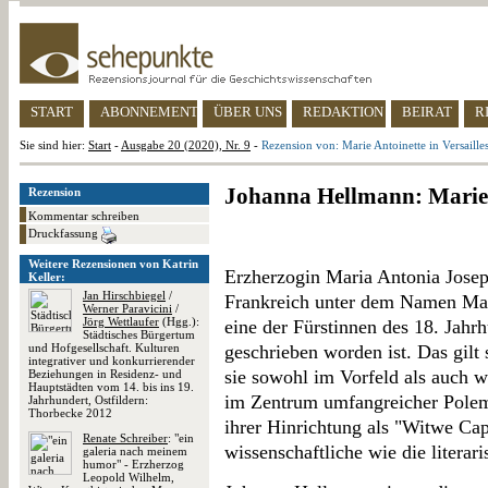
START
ABONNEMENT
ÜBER UNS
REDAKTION
BEIRAT
R
Sie sind hier:
Start
-
Ausgabe 20 (2020), Nr. 9
-
Rezension von: Marie Antoinette in Versaille
Johanna Hellmann: Marie A
Rezension
Kommentar schreiben
Druckfassung
Weitere Rezensionen von Katrin
Erzherzogin Maria Antonia Josep
Keller:
Jan Hirschbiegel
/
Frankreich unter dem Namen Mari
Werner Paravicini
/
Jörg Wettlaufer
(Hgg.):
eine der Fürstinnen des 18. Jahr
Städtisches Bürgertum
und Hofgesellschaft. Kulturen
geschrieben worden ist. Das gilt 
integrativer und konkurrierender
sie sowohl im Vorfeld als auch 
Beziehungen in Residenz- und
Hauptstädten vom 14. bis ins 19.
im Zentrum umfangreicher Polemi
Jahrhundert, Ostfildern:
Thorbecke 2012
ihrer Hinrichtung als "Witwe Cape
Renate Schreiber
: "ein
wissenschaftliche wie die literar
galeria nach meinem
humor" - Erzherzog
Leopold Wilhelm,