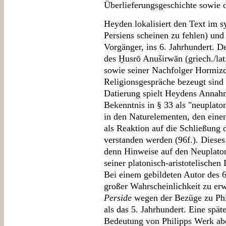
Überlieferungsgeschichte sowie d
Heyden lokalisiert den Text im 
Persiens scheinen zu fehlen) und d
Vorgänger, ins 6. Jahrhundert. De
des Ḫusrō Anuširwān (griech./lat
sowie seiner Nachfolger Hormizd 
Religionsgespräche bezeugt sind 
Datierung spielt Heydens Annahm
Bekenntnis in § 33 als "neuplato
in den Naturelementen, den eine
als Reaktion auf die Schließung 
verstanden werden (96f.). Dieses
denn Hinweise auf den Neuplato
seiner platonisch-aristotelische
Bei einem gebildeten Autor des 6
großer Wahrscheinlichkeit zu e
Perside
wegen der Bezüge zu Phil
als das 5. Jahrhundert. Eine spät
Bedeutung von Philipps Werk abe