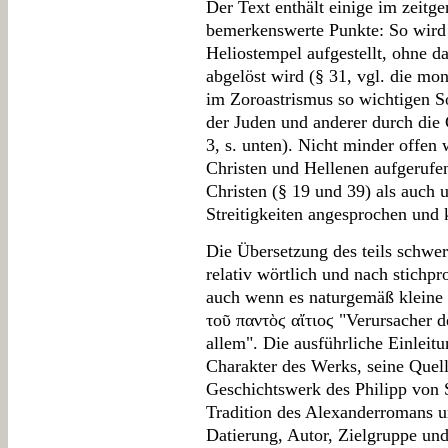
Der Text enthält einige im zeitg
bemerkenswerte Punkte: So wird 
Heliostempel aufgestellt, ohne das
abgelöst wird (§ 31, vgl. die mo
im Zoroastrismus so wichtigen So
der Juden und anderer durch die 
3, s. unten). Nicht minder offen
Christen und Hellenen aufgerufe
Christen (§ 19 und 39) als auch u
Streitigkeiten angesprochen und k
Die Übersetzung des teils schwer
relativ wörtlich und nach stichpr
auch wenn es naturgemäß kleine U
τοῦ παντὸϛ αἴτιοϛ "Verursacher d
allem". Die ausführliche Einleitu
Charakter des Werks, seine Quell
Geschichtswerk des Philipp von S
Tradition des Alexanderromans u
Datierung, Autor, Zielgruppe und