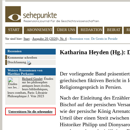
START
ABONNEMENT
ÜBER UNS
REDAKTION
BEIRAT
R
Sie sind hier:
Start
-
Ausgabe 20 (2020), Nr. 4
-
Rezension von: De Gestis in Perside
Katharina Heyden (Hg.): De
Rezension
Kommentar schreiben
Druckfassung
Weitere Rezensionen von
Der vorliegende Band präsentiert
Matthias Perkams:
Richard Goulet
: Études
griechischen fiktiven Bericht in 
sur les philosophes
antiques leurs écoles,
Religionsgespräch in Persien.
leurs bibliothèques,
leurs combats, Paris: Librairie
Philosophique J. Vrin 2023
Nach der Einleitung des Erzählers
Bischof auf der persischen Versa
wie der persische König Arrenat
Unterstützen Sie die sehepunkte
Urteil über einen Streit zwische
Historiker Philipp und Dionysaro