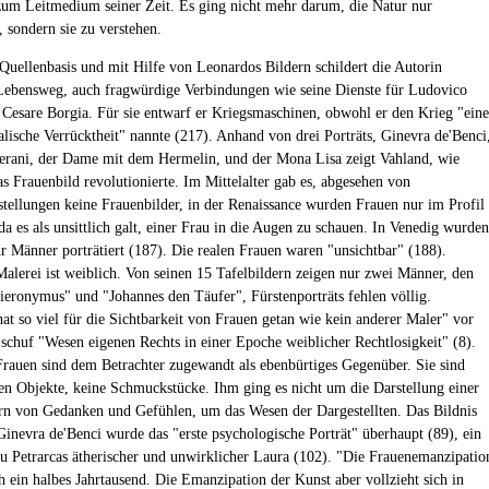
zum Leitmedium seiner Zeit. Es ging nicht mehr darum, die Natur nur
, sondern sie zu verstehen.
 Quellenbasis und mit Hilfe von Leonardos Bildern schildert die Autorin
ebensweg, auch fragwürdige Verbindungen wie seine Dienste für Ludovico
 Cesare Borgia. Für sie entwarf er Kriegsmaschinen, obwohl er den Krieg "eine
ialische Verrücktheit" nannte (217). Anhand von drei Porträts, Ginevra de'Benci
lerani, der Dame mit dem Hermelin, und der Mona Lisa zeigt Vahland, wie
s Frauenbild revolutionierte. Im Mittelalter gab es, abgesehen von
stellungen keine Frauenbilder, in der Renaissance wurden Frauen nur im Profil
 da es als unsittlich galt, einer Frau in die Augen zu schauen. In Venedig wurden
ur Männer porträtiert (187). Die realen Frauen waren "unsichtbar" (188).
alerei ist weiblich. Von seinen 15 Tafelbildern zeigen nur zwei Männer, den
ieronymus" und "Johannes den Täufer", Fürstenporträts fehlen völlig.
at so viel für die Sichtbarkeit von Frauen getan wie kein anderer Maler" vor
 schuf "Wesen eigenen Rechts in einer Epoche weiblicher Rechtlosigkeit" (8).
rauen sind dem Betrachter zugewandt als ebenbürtiges Gegenüber. Sie sind
en Objekte, keine Schmuckstücke. Ihm ging es nicht um die Darstellung einer
rn von Gedanken und Gefühlen, um das Wesen der Dargestellten. Das Bildnis
Ginevra de'Benci wurde das "erste psychologische Porträt" überhaupt (89), ein
u Petrarcas ätherischer und unwirklicher Laura (102). "Die Frauenemanzipatio
h ein halbes Jahrtausend. Die Emanzipation der Kunst aber vollzieht sich in