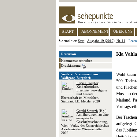
START
ABONNEMENT
ÜBER UNS
Sie sind hier:
Start
-
Ausgabe 19 (2019), Nr. 11
-
Rezen
Kia Vahla
Rezension
Kommentar schreiben
Druckfassung
Weitere Rezensionen von
Wohl kaum e
Wolfgang Burgdorf:
500. Todest
Regina Toepfer
:
Kinderlosigkeit.
und Flächen
Ersehnte, verweigerte
Museum der 
und bereute
Elternschaft im Mittelalter,
Mailand, Pa
Stuttgart: J.B. Metzler 2020
Vortragsrei
Gerald Stourzh
(Hg.):
Annäherungen an eine
Bei Taschen
europäische
Geschichtsschreibung,
aufgelegt. 
Wien: Verlag der Österreichischen
Akademie der Wissenschaften
das Jubiläu
2002
Beiträge zu