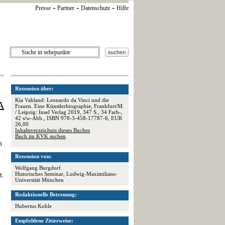
-
-
-
Presse
Partner
Datenschutz
Hilfe
Rezension über:
Kia Vahland: Leonardo da Vinci und die
A
Frauen. Eine Künstlerbiographie, Frankfurt/M.
/ Leipzig: Insel Verlag 2019, 347 S., 34 Farb-,
42 s/w-Abb., ISBN 978-3-458-17787-6, EUR
26,00
Inhaltsverzeichnis dieses Buches
Buch im KVK suchen
m
Rezension von:
Wolfgang Burgdorf
Historisches Seminar, Ludwig-Maximilians-
t.
Universität München
Redaktionelle Betreuung:
Hubertus Kohle
Empfohlene Zitierweise: