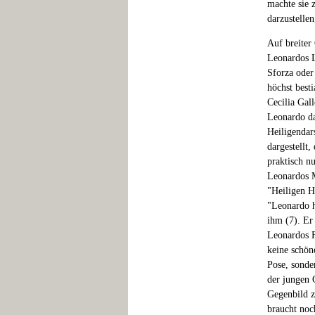
machte sie 
darzustellen
Auf breiter
Leonardos L
Sforza oder
höchst best
Cecilia Gal
Leonardo da
Heiligendar
dargestellt,
praktisch n
Leonardos M
"Heiligen H
"Leonardo h
ihm (7). Er
Leonardos F
keine schön
Pose, sonde
der jungen 
Gegenbild z
braucht noc