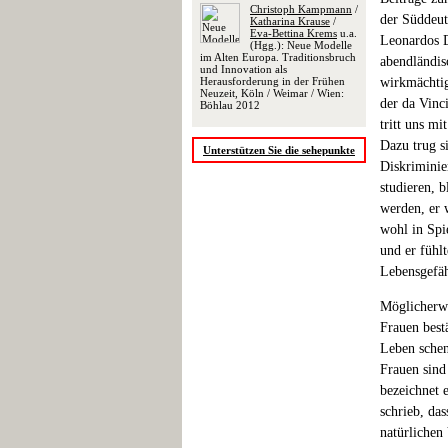
Christoph Kampmann
/
der Süddeut
Katharina Krause
/
Eva-Bettina Krems
u.a.
Leonardos D
(Hgg.): Neue Modelle
im Alten Europa. Traditionsbruch
abendländis
und Innovation als
Herausforderung in der Frühen
wirkmächtig
Neuzeit, Köln / Weimar / Wien:
der da Vinc
Böhlau 2012
tritt uns mi
Dazu trug s
Unterstützen Sie die sehepunkte
Diskriminie
studieren, 
werden, er 
wohl in Spie
und er fühl
Lebensgefäh
Möglicherwe
Frauen best
Leben schen
Frauen sind
bezeichnet e
schrieb, das
natürlichen