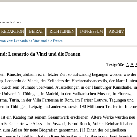
REDAKTION
BEIRAT
RICHTLINIEN
IMPRESSUM
ARCHIV
sion von: Leonardo da Vinci und die Frauen
nd: Leonardo da Vinci und die Frauen
A
Textgröße:
A
in Künstlerjubiläum ist in letzter Zeit so aufwändig begangen worden wie der
ag Leonardo da Vincis, des Erfinders des Hochrenaissancestils, der klare Linien
 durch sein Sfumato überwand. Ausstellungen in der Hamburger Kunsthalle, i
Universität Tübingen, in Madrid, in den Vatikanischen Museen, in Florenz,
rma, Turin, in der Villa Farnesina in Rom, im Pariser Louvre, Tagungen und
hen in Tübingen, Leipzig und anderswo sowie 190 Millionen Treffer im Interne
 ist ein Katalog mit seinem Gesamtwerk erschienen. Ältere Werke wurden neu
Große Gelehrte wie Alessandro Vezzosi, Bernd Roeck, Volker Reinhardt haben
m zum Anlass für neue Biografien genommen. [
1
] Einen der originellsten
m Leonardo Jubiläum hat die Kunsthistorikerin, -kritikerin und Feuilletonistin