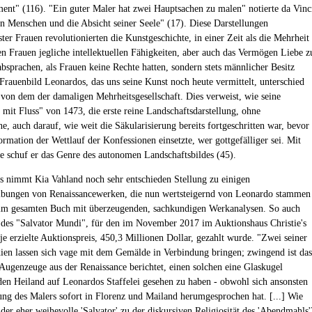
nt" (116). "Ein guter Maler hat zwei Hauptsachen zu malen" notierte da Vinc
n Menschen und die Absicht seiner Seele" (17). Diese Darstellungen
ter Frauen revolutionierten die Kunstgeschichte, in einer Zeit als die Mehrheit
en Frauen jegliche intellektuellen Fähigkeiten, aber auch das Vermögen Liebe z
bsprachen, als Frauen keine Rechte hatten, sondern stets männlicher Besitz
Frauenbild Leonardos, das uns seine Kunst noch heute vermittelt, unterschied
l von dem der damaligen Mehrheitsgesellschaft. Dies verweist, wie seine
 mit Fluss" von 1473, die erste reine Landschaftsdarstellung, ohne
e, auch darauf, wie weit die Säkularisierung bereits fortgeschritten war, bevor
ormation der Wettlauf der Konfessionen einsetzte, wer gottgefälliger sei. Mit
ze schuf er das Genre des autonomen Landschaftsbildes (45).
 nimmt Kia Vahland noch sehr entschieden Stellung zu einigen
ibungen von Renaissancewerken, die nun wertsteigernd von Leonardo stammen
 im gesamten Buch mit überzeugenden, sachkundigen Werkanalysen. So auch
h des "Salvator Mundi", für den im November 2017 im Auktionshaus Christie's
je erzielte Auktionspreis, 450,3 Millionen Dollar, gezahlt wurde. "Zwei seiner
en lassen sich vage mit dem Gemälde in Verbindung bringen; zwingend ist das
 Augenzeuge aus der Renaissance berichtet, einen solchen eine Glaskugel
den Heiland auf Leonardos Staffelei gesehen zu haben - obwohl sich ansonsten
ung des Malers sofort in Florenz und Mailand herumgesprochen hat. [...] Wie
 der eher weihevolle 'Salvator' zu der diskursiven Religiosität des 'Abendmahls'