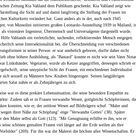
schen Zeitung Kia Vahland dem Publikum geschenkt. Kia Vahland zeigt wie
arstellung die Sicht auf und damit langfristig die Stellung der Frauen im
chen Kulturkreis verändert hat. Ganz anders als in der, auch nach 1945
en, von Mussolini initiierten großen Leonardo-Ausstellung 1939 in Mailand, i
i als visionärer Ingenieur, Übermensch und Universalgenie dargestellt wurde,
t Hilfe Vahlands ein verletzlicher, suchender, reflektierender Mensch entgegen.
icherlich seine Intersektionalität bei, die Überschneidung von verschiedenen
rungsformen in seiner Person: er war unehelich geboren, durfte daher nicht
blieb ohne höhere Ausbildung, als "Bastard" konnte er nicht wie sein Vater Nota
war Linkshänder, Vegetarier, wurde als Ketzer angegriffen, deswegen schrieb er
gelschrift, seine untypische Sicht der Frauen, ein entschiedener Individualist
te sich sexuell zu Männern bzw. Knaben hingezogen. Seinen langjährigen
rten Salai nahm er als Zehnjährigen zu sich.
ise war es diese prekäre Lebenssituation, die seine besondere Empathie zu
ärkte. Zudem sah er in Frauen verwandte Wesen, gottgleiche Schöpferinnen, di
ken konnten, wie er, der zeitlose Wesen auf Bildträgern schuf. "Maler und
 wegen ihrer Nähe zur Schöpfung" enge "Verwandte Gottes" (38). Später
r den Maler selbst als Gott (123). "Mit Genugtuung erfüllte es ihn, wie er
s seine schönen gemalten Frauen viel länger auf der Erde weilen als ihre
 Vorbilder" (269). Für ihn war die Malerei die höchste aller Wissenschaften. Er