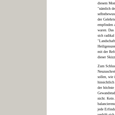
diesem Mome
"nämlich de
selbstbewuss
der Gelehrt
empfinden a
waren. Das 
sich radika
"Landschaft
Heiligenszen
mit der Ref
dieser Skiz
Zum Schluss
Neuzuschre
sollen, wie
hinsichtlic
der höchste 
Gewandstudi
nicht. Kein
balancieren
jede Erfind
verhält sich