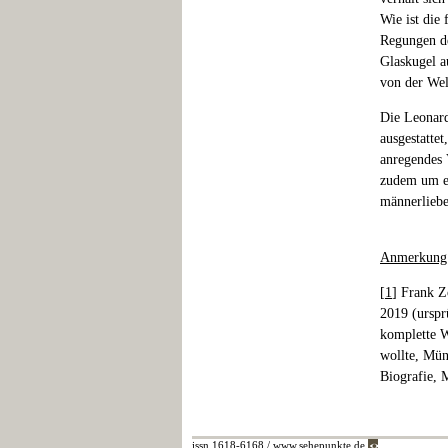
Wie ist die
Regungen de
Glaskugel a
von der Wel
Die Leonard
ausgestattet
anregendes 
zudem um ei
männerliebe
Anmerkung
[
1
] Frank Z
2019 (urspr
komplette W
wollte, Mün
Biografie, 
issn 1618-6168 / www.sehepunkte.de