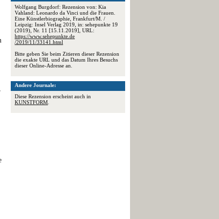
Wolfgang Burgdorf: Rezension von: Kia
Vahland: Leonardo da Vinci und die Frauen.
Eine Künstlerbiographie, Frankfurt/M. /
Leipzig: Insel Verlag 2019, in: sehepunkte 19
(2019), Nr. 11 [15.11.2019], URL:
https://www.sehepunkte.de
n
/2019/11/33141.html
Bitte geben Sie beim Zitieren dieser Rezension
die exakte URL und das Datum Ihres Besuchs
dieser Online-Adresse an.
Andere Journale:
r
Diese Rezension erscheint auch in
KUNSTFORM
.
e