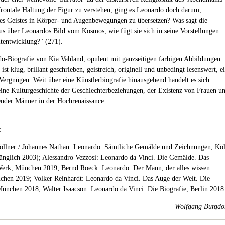
 frontale Haltung der Figur zu verstehen, ging es Leonardo doch darum,
s Geistes in Körper- und Augenbewegungen zu übersetzen? Was sagt die
us über Leonardos Bild vom Kosmos, wie fügt sie sich in seine Vorstellungen
tentwicklung?" (271).
o-Biografie von Kia Vahland, opulent mit ganzseitigen farbigen Abbildungen
, ist klug, brillant geschrieben, geistreich, originell und unbedingt lesenswert, e
Vergnügen. Weit über eine Künstlerbiografie hinausgehend handelt es sich
ne Kulturgeschichte der Geschlechterbeziehungen, der Existenz von Frauen u
nder Männer in der Hochrenaissance.
:
öllner / Johannes Nathan: Leonardo. Sämtliche Gemälde und Zeichnungen, Kö
ünglich 2003); Alessandro Vezzosi: Leonardo da Vinci. Die Gemälde. Das
erk, München 2019; Bernd Roeck: Leonardo. Der Mann, der alles wissen
chen 2019; Volker Reinhardt: Leonardo da Vinci. Das Auge der Welt. Die
München 2018; Walter Isaacson: Leonardo da Vinci. Die Biografie, Berlin 2018
Wolfgang Burgdo