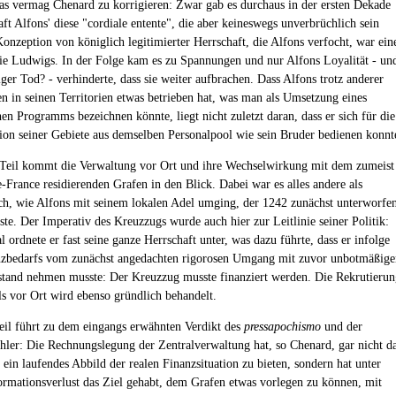
as vermag Chenard zu korrigieren: Zwar gab es durchaus in der ersten Dekade
ft Alfons' diese "cordiale entente", die aber keineswegs unverbrüchlich sein
Konzeption von königlich legitimierter Herrschaft, die Alfons verfocht, war ein
die Ludwigs. In der Folge kam es zu Spannungen und nur Alfons Loyalität - un
iger Tod? - verhinderte, dass sie weiter aufbrachen. Dass Alfons trotz anderer
en in seinen Territorien etwas betrieben hat, was man als Umsetzung eines
en Programms bezeichnen könnte, liegt nicht zuletzt daran, dass er sich für die
ion seiner Gebiete aus demselben Personalpool wie sein Bruder bedienen konnt
Teil kommt die Verwaltung vor Ort und ihre Wechselwirkung mit dem zumeist
e-France residierenden Grafen in den Blick. Dabei war es alles andere als
ch, wie Alfons mit seinem lokalen Adel umging, der 1242 zunächst unterworfe
te. Der Imperativ des Kreuzzugs wurde auch hier zur Leitlinie seiner Politik:
 ordnete er fast seine ganze Herrschaft unter, was dazu führte, dass er infolge
nzbedarfs vom zunächst angedachten rigorosen Umgang mit zuvor unbotmäßige
tand nehmen musste: Der Kreuzzug musste finanziert werden. Die Rekrutierun
ls vor Ort wird ebenso gründlich behandelt.
Teil führt zu dem eingangs erwähnten Verdikt des
pressapochismo
und der
ehler: Die Rechnungslegung der Zentralverwaltung hat, so Chenard, gar nicht d
 ein laufendes Abbild der realen Finanzsituation zu bieten, sondern hat unter
rmationsverlust das Ziel gehabt, dem Grafen etwas vorlegen zu können, mit