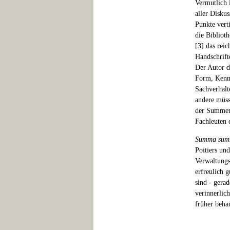
Vermutlich 
aller Disku
Punkte vert
die Bibliot
[
3
] das rei
Handschrift
Der Autor d
Form, Kennt
Sachverhalt
andere müss
der Summen
Fachleuten 
Summa su
Poitiers un
Verwaltungs
erfreulich g
sind - gerad
verinnerlic
früher beha