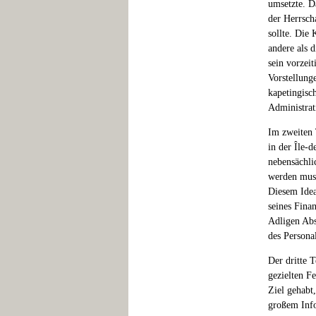
umsetzte. D
der Herrscha
sollte. Die 
andere als 
sein vorzeit
Vorstellung
kapetingisch
Administrat
Im zweiten 
in der Île-d
nebensächli
werden muss
Diesem Ideal
seines Fina
Adligen Abs
des Persona
Der dritte 
gezielten F
Ziel gehabt,
großem Info