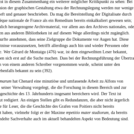
ist in diesem Zusammenhang ein weiterer möglicher Kritikpunkt zu sehen: Bei
ssion der graphischen Gestaltung etwa der Rechnungslegung werden nur wenige
ieft und genauer beschrieben. Da mag die Bereitstellung der Digitalisate durch
hèque nationale de France als ein Remedium bereits einkalkuliert gewesen sein;
chlich herangezogene Archivmaterial, vor allem aus den Archives nationales, ode
en aus anderen Bibliotheken ist auf diesem Wege allerdings nicht zugänglich.
urfte annehmen, dass seine Zielgruppe die Dokumente vor Augen hat. Diese
nisse vorauszusetzen, betrifft allerdings auch hin und wieder Personen oder
e. Wer Gérard de Montaigu (476) war, ist dem eingeweihten Leser bekannt,
en sich erst auf die Suche machen. Dass bei der Rechnungsführung der Übertr
 von einem anderen Schreiber vorgenommen wurde, scheint unter den
ebenfalls bekannt zu sein (392).
mmarum
hat Chenard eine minutiöse und umfassende Arbeit zu Alfons von
d seiner Verwaltung vorgelegt, die die Forschung in diesem Bereich und zur
geschichte des 13. Jahrhunderts insgesamt bereichern wird. Der Text ist
ut redigiert. An einigen Stellen gibt es Redundanzen, die aber nicht ärgerlich
e für Leser, die die Geschichte des Grafen von Poitiers nicht bereits
ht haben, vielmehr folgt er der Maxime
repetitio mater studiorum
, da bereits
ndelte Sachverhalte auch im aktuell behandelten Aspekt von Bedeutung sind.