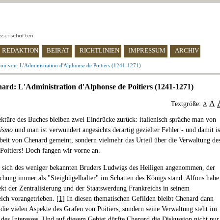
REDAKTION
BEIRAT
RICHTLINIEN
IMPRESSUM
ARCHIV
ion von: L'Administration d'Alphonse de Poitiers (1241-1271)
ard: L'Administration d'Alphonse de Poitiers (1241-1271)
A
Textgröße:
A
ktüre des Buches bleiben zwei Eindrücke zurück: italienisch spräche man von
hismo
und man ist verwundert angesichts derartig gezielter Fehler - und damit is
rbeit von Chenard gemeint, sondern vielmehr das Urteil über die Verwaltung de
Poitiers! Doch fangen wir vorne an.
 sich des weniger bekannten Bruders Ludwigs des Heiligen angenommen, der
schung immer als "Steigbügelhalter" im Schatten des Königs stand: Alfons habe
ekt der Zentralisierung und der Staatswerdung Frankreichs in seinem
eich vorangetrieben. [
1
] In diesen thematischen Gefilden bleibt Chenard dann
 die vielen Aspekte des Grafen von Poitiers, sondern seine Verwaltung steht im
 des Interesses. Und auf diesem Gebiet dürfte Chenard die Diskussion nicht nur