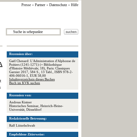
-
-
-
Presse
Partner
Datenschutz
Hilfe
Rezension über:
Gaël Chenard: L'Administration d'Alphonse de
A
Poitiers (1241-1271) (= Bibliothèque
d'Histoire Médiévale; 18), Paris: Classiques
Garnier 2017, 584 S., 13 Tabl., ISBN 978-2-
406-06016-1, EUR 58,00
Inhaltsverzeichnis dieses Buches
t
Buch im KVK suchen
s
Rezension von:
Andreas Kistner
Historisches Seminar, Heinrich-Heine-
Universität, Düsseldorf
Redaktionelle Betreuung:
Ralf Lützelschwab
Empfohlene Zitierweise: