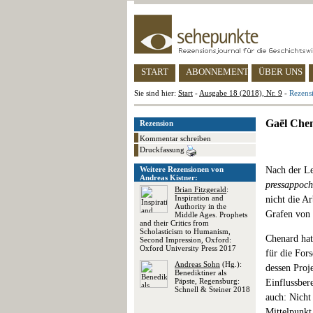
START
ABONNEMENT
ÜBER UNS
Sie sind hier:
Start
-
Ausgabe 18 (2018), Nr. 9
-
Rezens
Gaël Chen
Rezension
Kommentar schreiben
Druckfassung
Weitere Rezensionen von
Nach der Le
Andreas Kistner:
pressappoc
Brian Fitzgerald
:
Inspiration and
nicht die A
Authority in the
Grafen von 
Middle Ages. Prophets
and their Critics from
Scholasticism to Humanism,
Chenard hat
Second Impression, Oxford:
Oxford University Press 2017
für die For
Andreas Sohn
(Hg.):
dessen Proj
Benediktiner als
Päpste, Regensburg:
Einflussber
Schnell & Steiner 2018
auch: Nicht
Mittelpunkt