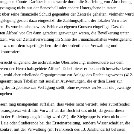
umgehen könnte. Darüber hinaus wurde durch die Staffelung von Abrechnung
seingang nicht nur der Seneschall oder andere Untergebene in steter
t über seine finanzielle Schuld gegenüber der Zentrale gehalten; vielmehr wurd
gslegung gezielt dazu eingesetzt, die Zahlungspflicht der lokalen Verwalter
en. Es wurden also bewusst Fehler zu eigenen Gunsten eingefügt. Dass die
ten Alfons' vor Ort dann geradezu gezwungen waren, die Bevölkerung unter
tzen, war der Zentralverwaltung im Sinne des Finanzhaushaltes weitestgehend
g - was mit dem kapetingischen Ideal der ordentlichen Verwaltung und
 kontrastiert.
ersucht eingehend die archivalische Überlieferung, insbesondere aus dem
sen der Herrschaftsgebiete Alfons'. Dabei bietet er bedauerlicherweise keine
n, wohl aber erhellende Organigramme zur Anlage des Rechnungswesens (412-
sgesamt neun Tabellen mit seriellen Auswertungen, die er dem Leser zur
ung der Ergebnisse zur Verfügung stellt, ohne
expressis verbis
auf die jeweilige
zugehen.
ern mag unangenehm auffallen, dass vieles nicht vertieft, oder zutreffender:
vorausgesetzt wird. Ein Vorwurf an das Buch ist das nicht, da genau dieser
 in der Einleitung angekündigt wird (21); die Zielgruppe ist eben nicht der
e Laie oder Studierende bei der Ersteinarbeitung, sondern Wissenschaftler, die
 konkret mit der Verwaltung (im Frankreich des 13. Jahrhunderts) befassen.