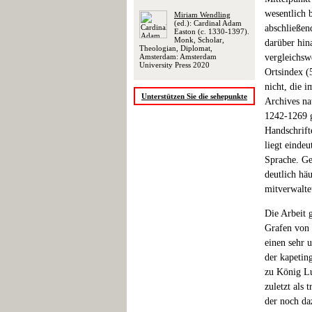
wesentlich b
Miriam Wendling
(ed.): Cardinal Adam
abschließen
Easton (c. 1330-1397).
Monk, Scholar,
darüber hin
Theologian, Diplomat,
Amsterdam: Amsterdam
vergleichsw
University Press 2020
Ortsindex (
nicht, die 
Unterstützen Sie die sehepunkte
Archives na
1242-1269 g
Handschrif
liegt einde
Sprache. Ge
deutlich häu
mitverwaltet
Die Arbeit g
Grafen von 
einen sehr 
der kapetin
zu König Lu
zuletzt als
der noch da