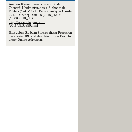
Andreas Kistner: Rezension von: Gaël
Chenard: L'Administration d'Alphonse de
Poitiers (1241-1271), Paris: Classiques Garnier
2017, in: sehepunkte 18 (2018), Nr. 9
[15.09.2018], URL:
https://www.sehepunkte.de
/2018/09/30990.html
Bitte geben Sie beim Zitieren dieser Rezension
die exakte URL und das Datum Ihres Besuchs
dieser Online-Adresse an.