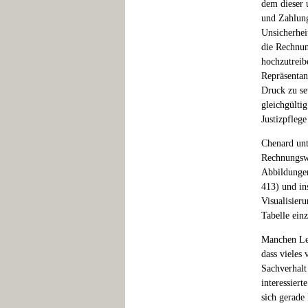
dem dieser 
und Zahlung
Unsicherhei
die Rechnun
hochzutreib
Repräsentan
Druck zu se
gleichgülti
Justizpflege
Chenard unt
Rechnungswe
Abbildunge
413) und in
Visualisier
Tabelle ein
Manchen Les
dass vieles 
Sachverhalt
interessiert
sich gerade