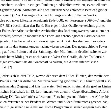
ereichert, sondern in einigen Punkten grundsätzlich revidiert, eventuell auch
d geklärt haben. Ausblicke auf noch unzureichend erforschte Bereiche gibt er
aus auch (525). Ein angesichts des Umfangs und der Fülle des Werks
eise schlankes Literaturverzeichnis (549-568), ein Personen- (569-576) und ein
577-581) beschließen den Band. Ein eigentliches Quellenverzeichnis gibt es
im Fokus der Arbeit stehenden Archivalien des Rechnungswesens, vor allem der
tionales, werden in tabellarischer Form auf chronologischer Basis der Jahre
eboten. Das bedeutet auch, dass einige benutzte Archivalien und besonders
ten nur in den Anmerkungen nachgewiesen werden. Der geographische Fokus
utig auf dem Poitou und der Saintonge, der Midi kommt deutlich seltener zur
rade beim Midi gibt es noch dazu ein West-Ost-Gefälle, da der Toulousain
figer vorkommt als die Grafschaft Venaissin, die Alfons interimistisch
 hat. [
2
]
liedert sich in drei Teile, wovon der erste dem Lilien-Fürsten, der zweite dem
Poitiers und der dritte der Zentralverwaltung gewidmet ist. Chenard wählt also
umfassenden Zugang und klärt im ersten Teil zunächst einmal die großen Linien
gischen Herrschaft im 13. Jahrhundert, vor allem in Gegenüberstellung Alfons'
dwig IX. Das wird nicht zuletzt vom Forschungsstand diktiert, der Alfons bis
 treuen Vertreter seines Bruders im Westen und Süden Frankreichs gesehen hat,
zu infolge seiner Treue das königliche Programm in seinen eigenen Gebieten