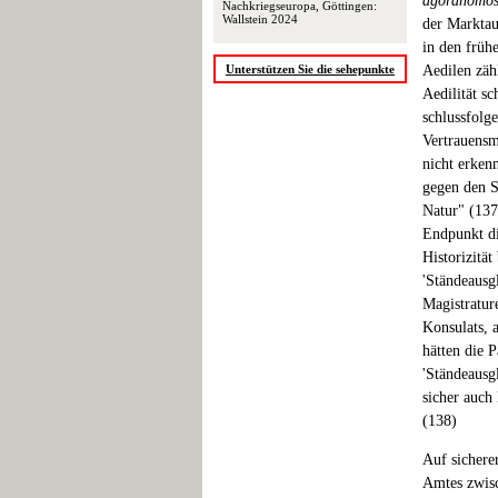
agoranómo
Nachkriegseuropa, Göttingen:
Wallstein 2024
der Marktau
in den früh
Unterstützen Sie die sehepunkte
Aedilen zäh
Aedilität sc
schlussfolg
Vertrauensm
nicht erken
gegen den St
Natur" (137)
Endpunkt di
Historizität
'Ständeausgl
Magistratur
Konsulats, 
hätten die P
'Ständeausg
sicher auch
(138)
Auf sichere
Amtes zwisc