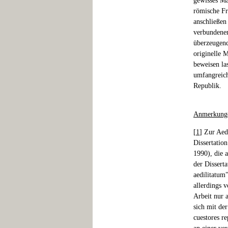
gewisses Ma
römische Fr
anschließen
verbundenen
überzeugend
originelle 
beweisen las
umfangreich
Republik.
Anmerkung
[
1
] Zur Aed
Dissertatio
1990), die a
der Dissert
aedilitatum"
allerdings v
Arbeit nur 
sich mit de
cuestores re