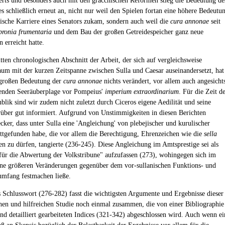
erts und besonders auch mit den gracchischen Reformen stieg die Bedeutung de
s schließlich erneut an, nicht nur weil den Spielen fortan eine höhere Bedeutu
itische Karriere eines Senators zukam, sondern auch weil die
cura annonae
seit
pronia frumentaria
und dem Bau der großen Getreidespeicher ganz neue
 erreicht hatte.
tten chronologischen Abschnitt der Arbeit, der sich auf vergleichsweise
m mit der kurzen Zeitspanne zwischen Sulla und Caesar auseinandersetzt, hat
 großen Bedeutung der
cura annonae
nichts verändert, vor allem auch angesicht
renden Seeräuberplage vor Pompeius'
imperium extraordinarium
. Für die Zeit d
blik sind wir zudem nicht zuletzt durch Ciceros eigene Aedilität und seine
rüber gut informiert. Aufgrund von Unstimmigkeiten in diesen Berichten
ker, dass unter Sulla eine 'Angleichung' von plebejischer und kurulischer
tattgefunden habe, die vor allem die Berechtigung, Ehrenzeichen wie die
sella
n zu dürfen, tangierte (236-245). Diese Angleichung im Amtsprestige sei als
für die Abwertung der Volkstribune" aufzufassen (273), wohingegen sich im
ne größeren Veränderungen gegenüber dem vor-sullanischen Funktions- und
mfang festmachen ließe.
 Schlusswort (276-282) fasst die wichtigsten Argumente und Ergebnisse dieser
chen und hilfreichen Studie noch einmal zusammen, die von einer Bibliographie
nd detailliert gearbeiteten Indices (321-342) abgeschlossen wird. Auch wenn ei