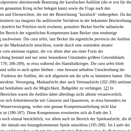
lportierte alternierende Besetzung der kurulischen Aedilität (die er erst für di
em genannten Krieg sicher belegen kann) sowie die Frage nach den
en und Ehrenrechten, die mit der Bezeichnung "kurulisch" einhergehen. Da da
ttestierte
ius imaginis
für aedilizische Vorfahren in der bekannten Beschreibung
 funebris
bei Polybios nicht erscheint, postuliert Becker hierfür sullanische
Im Bereich der eigentlichen Kompetenzen kann Becker eine eindeutige
g nachweisen: Die
cura urbis
, laut Becker die eigentliche
provincia
der Aedilen
he die Marktaufsicht umschloss, wurde durch eine zumindest situativ
he
cura annonae
ergänzt, die vor allem aber aus einer Form der
chung bestand und nur unter besonderen Umständen größere Getreidekäufe
 (170; 206-209), so etwa während des Hannibalkrieges. Die
cura urbis
blieb
- und sollte es auch später bleiben - eine bewusst nebulöse Umschreibung der
n Funktion der Aedilen, die sich allgemein um die
urbs
zu kümmern hatten. Die
astruktur, Versorgung, Markaufsicht aber auch Sittenaufsicht (202-206) umfass
nd beinhaltete auch die Möglichkeit, Bußgelder zu verhängen. [
2
] In
Bereichen waren die Aedilen dabei allerdings nicht alleine verantwortlich,
lten sich Arbeitsbereiche mit Censoren und Quaestoren, so etwa besonders im
 Wasserversorgung, wobei eine genaue Kompetenzaufteilung nicht klar
 ist (180-187). Diese Kompetenzen erweiterten sich ab Ende des 3.
s noch einmal beträchtlich, vor allem auch im Bereich der Spieleaufsicht, die d
 der damals neu hinzugekommenen Spiele umschloss (195-200). Im Laufe des