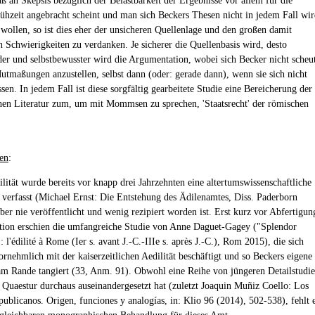
ß an Skepsis bezüglich der Belastbarkeit der Ergebnisse vor allem für die
ühzeit angebracht scheint und man sich Beckers Thesen nicht in jedem Fall wi
 wollen, so ist dies eher der unsicheren Quellenlage und den großen damit
 Schwierigkeiten zu verdanken. Je sicherer die Quellenbasis wird, desto
er und selbstbewusster wird die Argumentation, wobei sich Becker nicht scheu
Mutmaßungen anzustellen, selbst dann (oder: gerade dann), wenn sie sich nicht
sen. In jedem Fall ist diese sorgfältig gearbeitete Studie eine Bereicherung der
en Literatur zum, um mit Mommsen zu sprechen, 'Staatsrecht' der römischen
en
:
ilität wurde bereits vor knapp drei Jahrzehnten eine altertumswissenschaftliche
n verfasst (Michael Ernst: Die Entstehung des Ädilenamtes, Diss. Paderborn
ber nie veröffentlicht und wenig rezipiert worden ist. Erst kurz vor Abfertigun
ation erschien die umfangreiche Studie von Anne Daguet-Gagey ("Splendor
: l'édilité à Rome (Ier s. avant J.-C.-IIIe s. après J.-C.), Rom 2015), die sich
ornehmlich mit der kaiserzeitlichen Aedilität beschäftigt und so Beckers eigene
am Rande tangiert (33, Anm. 91). Obwohl eine Reihe von jüngeren Detailstudi
r Quaestur durchaus auseinandergesetzt hat (zuletzt Joaquin Muñiz Coello: Los
publicanos. Origen, funciones y analogías, in: Klio 96 (2014), 502-538), fehlt 