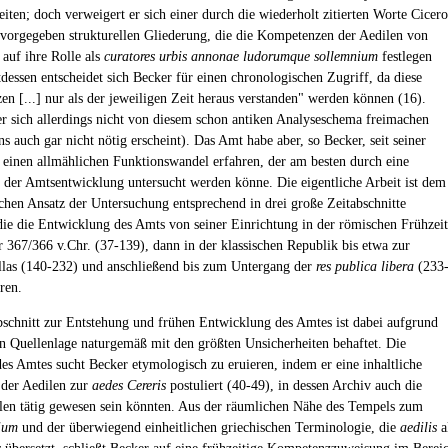
iten; doch verweigert er sich einer durch die wiederholt zitierten Worte Cicero
) vorgegeben strukturellen Gliederung, die die Kompetenzen der Aedilen von
 auf ihre Rolle als
curatores urbis annonae ludorumque sollemnium
festlegen
tdessen entscheidet sich Becker für einen chronologischen Zugriff, da diese
n [...] nur als der jeweiligen Zeit heraus verstanden" werden können (16).
r sich allerdings nicht von diesem schon antiken Analyseschema freimachen
s auch gar nicht nötig erscheint). Das Amt habe aber, so Becker, seit seiner
 einen allmählichen Funktionswandel erfahren, der am besten durch eine
 der Amtsentwicklung untersucht werden könne. Die eigentliche Arbeit ist dem
chen Ansatz der Untersuchung entsprechend in drei große Zeitabschnitte
 die die Entwicklung des Amts von seiner Einrichtung in der römischen Frühzeit
r 367/366 v.Chr. (37-139), dann in der klassischen Republik bis etwa zur
llas (140-232) und anschließend bis zum Untergang der
res publica libera
(233
ren.
bschnitt zur Entstehung und frühen Entwicklung des Amtes ist dabei aufgrund
len Quellenlage naturgemäß mit den größten Unsicherheiten behaftet. Die
es Amtes sucht Becker etymologisch zu eruieren, indem er eine inhaltliche
der Aedilen zur
aedes Cereris
postuliert (40-49), in dessen Archiv auch die
len tätig gewesen sein könnten. Aus der räumlichen Nähe des Tempels zum
ium
und der überwiegend einheitlichen griechischen Terminologie, die
aedilis
a