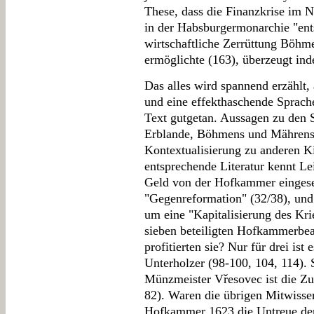
These, dass die Finanzkrise im N
in der Habsburgermonarchie "ent
wirtschaftliche Zerrüttung Böh
ermöglichte (163), überzeugt inde
Das alles wird spannend erzählt, 
und eine effekthaschende Sprache
Text gutgetan. Aussagen zu den S
Erblande, Böhmens und Mährens f
Kontextualisierung zu anderen K
entsprechende Literatur kennt Lei
Geld von der Hofkammer eingeset
"Gegenreformation" (32/38), und
um eine "Kapitalisierung des Kri
sieben beteiligten Hofkammerbe
profitierten sie? Nur für drei is
Unterholzer (98-100, 104, 114).
Münzmeister Vřesovec ist die Zug
82). Waren die übrigen Mitwisse
Hofkammer 1623 die Untreue der