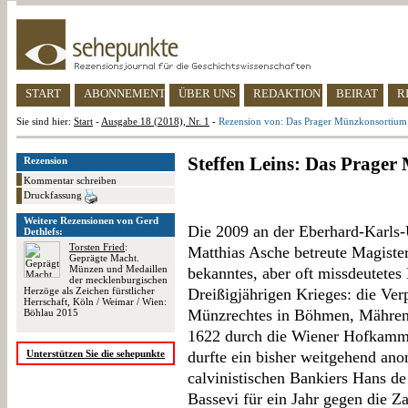
START
ABONNEMENT
ÜBER UNS
REDAKTION
BEIRAT
R
Sie sind hier:
Start
-
Ausgabe 18 (2018), Nr. 1
-
Rezension von: Das Prager Münzkonsortium
Steffen Leins: Das Prage
Rezension
Kommentar schreiben
Druckfassung
Weitere Rezensionen von Gerd
Die 2009 an der Eberhard-Karls-
Dethlefs:
Torsten Fried
:
Matthias Asche betreute Magistera
Geprägte Macht.
Münzen und Medaillen
bekanntes, aber oft missdeutetes
der mecklenburgischen
Herzöge als Zeichen fürstlicher
Dreißigjährigen Krieges: die Ver
Herrschaft, Köln / Weimar / Wien:
Münzrechtes in Böhmen, Mähren 
Böhlau 2015
1622 durch die Wiener Hofkamme
Unterstützen Sie die sehepunkte
durfte ein bisher weitgehend an
calvinistischen Bankiers Hans d
Bassevi für ein Jahr gegen die Z