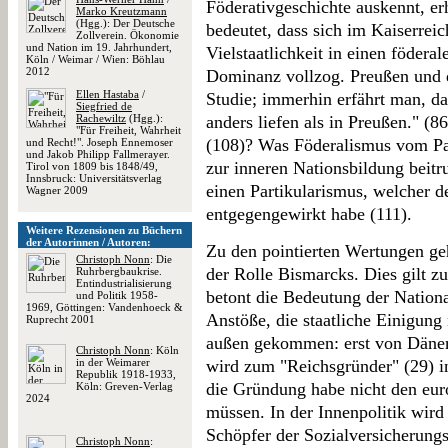
Föderativgeschichte auskennt, erh
Marko Kreutzmann
(Hgg.): Der Deutsche
bedeutet, dass sich im Kaiserrei
Zollverein. Ökonomie
und Nation im 19. Jahrhundert,
Vielstaatlichkeit in einen födera
Köln / Weimar / Wien: Böhlau
2012
Dominanz vollzog. Preußen und 
Ellen Hastaba
/
Studie; immerhin erfährt man, da
Siegfried de
Rachewiltz
(Hgg.):
anders liefen als in Preußen." (8
"Für Freiheit, Wahrheit
(108)? Was Föderalismus vom Par
und Recht!". Joseph Ennemoser
und Jakob Philipp Fallmerayer.
zur inneren Nationsbildung beitr
Tirol von 1809 bis 1848/49,
Innsbruck: Universitätsverlag
einen Partikularismus, welcher de
Wagner 2009
entgegengewirkt habe (111).
Weitere Rezensionen zu Büchern
der Autorinnen / Autoren:
Zu den pointierten Wertungen geh
Christoph Nonn
: Die
der Rolle Bismarcks. Dies gilt 
Ruhrbergbaukrise.
Entindustrialisierung
betont die Bedeutung der Nation
und Politik 1958-
1969, Göttingen: Vandenhoeck &
Anstöße, die staatliche Einigung
Ruprecht 2001
außen gekommen: erst von Dänem
Christoph Nonn
: Köln
in der Weimarer
wird zum "Reichsgründer" (29) i
Republik 1918-1933,
die Gründung habe nicht den eur
Köln: Greven-Verlag
2024
müssen. In der Innenpolitik wir
Schöpfer der Sozialversicherung
Christoph Nonn
: