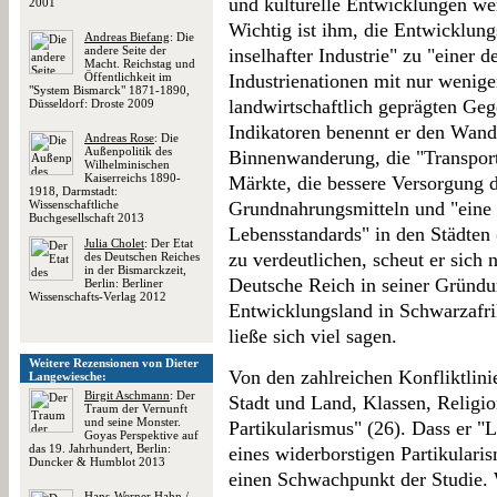
und kulturelle Entwicklungen we
2001
Wichtig ist ihm, die Entwicklun
Andreas Biefang
: Die
andere Seite der
inselhafter Industrie" zu "einer 
Macht. Reichstag und
Öffentlichkeit im
Industrienationen mit nur wenig
"System Bismarck" 1871-1890,
landwirtschaftlich geprägten Geg
Düsseldorf: Droste 2009
Indikatoren benennt er den Wande
Andreas Rose
: Die
Außenpolitik des
Binnenwanderung, die "Transport
Wilhelminischen
Kaiserreichs 1890-
Märkte, die bessere Versorgung 
1918, Darmstadt:
Wissenschaftliche
Grundnahrungsmitteln und "eine 
Buchgesellschaft 2013
Lebensstandards" in den Städten
Julia Cholet
: Der Etat
zu verdeutlichen, scheut er sich 
des Deutschen Reiches
in der Bismarckzeit,
Deutsche Reich in seiner Gründun
Berlin: Berliner
Wissenschafts-Verlag 2012
Entwicklungsland in Schwarzafri
ließe sich viel sagen.
Weitere Rezensionen von Dieter
Von den zahlreichen Konfliktlini
Langewiesche:
Birgit Aschmann
: Der
Stadt und Land, Klassen, Religi
Traum der Vernunft
und seine Monster.
Partikularismus" (26). Dass er "L
Goyas Perspektive auf
das 19. Jahrhundert, Berlin:
eines widerborstigen Partikularis
Duncker & Humblot 2013
einen Schwachpunkt der Studie. 
Hans-Werner Hahn
/