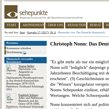
START
ABONNEMENT
ÜBER UNS
REDAKTION
BEIRAT
R
Sie sind hier:
Start
-
Ausgabe 17 (2017), Nr. 6
-
Rezension von: Das Deutsche Kaiserreich
Christoph Nonn: Das Deut
Rezension
Kommentar schreiben
Druckfassung
Thematisch verwandte
"Es gibt mehr als nur ein möglic
Rezensionen:
Verena Steller
:
Nonn will "lediglich" dasjenige 
Diplomatie von
Angesicht zu
Jahrzehnten Beschäftigung mit de
Angesicht.
Diplomatische Handlungsformen
erscheint". (9) Geschichtslaien m
in den deutsch-französischen
die "Wissen" kurzgefasst verspri
Beziehungen 1870-1919,
Paderborn: Ferdinand Schöningh
Nonns Sehepunkte einlässt, erhält
2011
Wertungen. Welche Schwerpunkte 
Friedrich Scherer
:
Adler und Halbmond.
Bismarck und der
Nonn konzentriert sich auf polit
Orient 1878-1890,
Paderborn: Ferdinand Schöningh