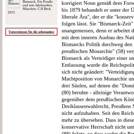
Bismarck. Ein Preuße
korrigiert Nonn gemäß dem Fors
und sein Jahrhundert,
München: C.H.Beck
bis 1879 behandelt er unter der 
2015
liberale Ära", der er die "konser
folgen lässt. Sie "Bismarck-Zeit
unangemessen, denn er arbeitet 
Unterstützen Sie die sehepunkte
mit dem inneren Ausbau des Nati
Bismarcks Politik durchweg den 
preußischen Monarchie" (58) verpf
Bismarck als Verteidiger einer 
Entlassung wurde die Reichspolit
sich nicht geändert: "Verteidigun
Machtposition von Monarchie und
drei Säulen, auf denen die "Dom
(80) beruhte - alleinige Verantwo
gegenüber dem preußischen Köni
Dreiklassenwahlrecht, Preußens 
nicht aufzuhalten. Seit den Reic
mehr zu übersehen. Dass in diese
konservative Herrschaft nicht unt
(88) folgte, so dass weder die Pa