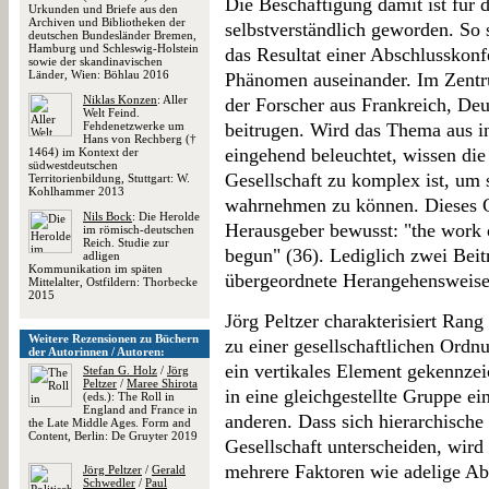
Die Beschäftigung damit ist für 
Urkunden und Briefe aus den
Archiven und Bibliotheken der
selbstverständlich geworden. So 
deutschen Bundesländer Bremen,
Hamburg und Schleswig-Holstein
das Resultat einer Abschlusskon
sowie der skandinavischen
Länder, Wien: Böhlau 2016
Phänomen auseinander. Im Zentr
Niklas Konzen
: Aller
der Forscher aus Frankreich, Deu
Welt Feind.
Fehdenetzwerke um
beitrugen. Wird das Thema aus int
Hans von Rechberg (†
eingehend beleuchtet, wissen die 
1464) im Kontext der
südwestdeutschen
Gesellschaft zu komplex ist, um s
Territorienbildung, Stuttgart: W.
Kohlhammer 2013
wahrnehmen zu können. Dieses Ge
Nils Bock
: Die Herolde
Herausgeber bewusst: "the work o
im römisch-deutschen
Reich. Studie zur
begun" (36). Lediglich zwei Beit
adligen
Kommunikation im späten
übergeordnete Herangehensweise
Mittelalter, Ostfildern: Thorbecke
2015
Jörg Peltzer charakterisiert Ran
Weitere Rezensionen zu Büchern
zu einer gesellschaftlichen Ordnu
der Autorinnen / Autoren:
ein vertikales Element gekennzeic
Stefan G. Holz
/
Jörg
Peltzer
/
Maree Shirota
in eine gleichgestellte Gruppe ein
(eds.): The Roll in
England and France in
anderen. Dass sich hierarchische
the Late Middle Ages. Form and
Content, Berlin: De Gruyter 2019
Gesellschaft unterscheiden, wird 
mehrere Faktoren wie adelige Ab
Jörg Peltzer
/
Gerald
Schwedler
/
Paul