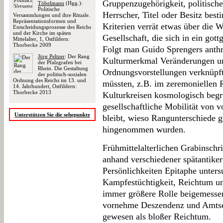
Gruppenzugehörigkeit, politisch
Töbelmann
(Hgg.):
Politische
Herrscher, Titel oder Besitz bes
Versammlungen und ihre Rituale.
Repräsentationsformen und
Kriterien verrät etwas über die
Entscheidungsprozesse des Reichs
und der Kirche im späten
Gesellschaft, die sich in ein got
Mittelalter, 1, Ostfildern:
Thorbecke 2009
Folgt man Guido Sprengers anthr
Jörg Peltzer
: Der Rang
Kulturmerkmal Veränderungen unt
der Pfalzgrafen bei
Rhein. Die Gestaltung
Ordnungsvorstellungen verknüpft
der politisch-sozialen
Ordnung des Reichs im 13. und
müssten, z.B. im zeremoniellen 
14. Jahrhundert, Ostfildern:
Thorbecke 2013
Kulturkreisen kosmologisch begr
gesellschaftliche Mobilität von 
Unterstützen Sie die sehepunkte
bleibt, wieso Rangunterschiede gr
hingenommen wurden.
Frühmittelalterlichen Grabinschr
anhand verschiedener spätantiker 
Persönlichkeiten Epitaphe unters
Kampfestüchtigkeit, Reichtum u
immer größere Rolle beigemessen
vornehme Deszendenz und Amtset
gewesen als bloßer Reichtum.