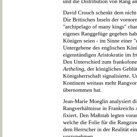
und die Distribution von Rang a
David Crouch schenkt dem nicht
Die Britischen Inseln der vornor
"archipelago of many kings" chara
eigenes Ranggefüge gegeben habe.
Königen seien - im Sinne einer "
Untergebene des englischen König
eigenständigen Aristokratie im fr
Den Unterschied zum frankofone
Aetheling
, der königliches Geblü
Königsherrschaft signalisierte. U
Kontinent weitaus mehr Rangvors
übernommen hat.
Jean-Marie Moeglin analysiert die
Rangverhältnisse in Frankreichs
fixiert. Den Maßstab legten vora
welche die Folie für die Rangzu
dem Herrscher in der Realität ei
vorzunehmen.