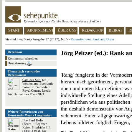
START
ABONNEMENT
ÜBER UNS
REDAKTION
BEIRAT
R
Sie sind hier:
Start
-
Ausgabe 17 (2017), Nr. 5
-
Rezension von: Rank and Order
Jörg Peltzer (ed.): Rank a
Rezension
Kommentar schreiben
Druckfassung
Thematisch verwandte
'Rang' fungierte in der Vormoder
Rezensionen:
Cathleen Sarti
(ed.):
hierarchisch geordneten, personal
Women and Economic
Power in Premodern
oben und unten klar definiert war
Royal Courts, Leeds:
Arc Humanities Press 2021
individuelle Stellung eines Adeli
persönlichen wie aus politische
ihn deshalb demonstrativ vor Aug
Weitere Rezensionen von
vehement. Einen allgegenwärtige
Konstantin Moritz Langmaier:
Eberhard Holtz
Lebens bildeten folglich Fragen, 
(Bearb.): Regesten
Kaiser Friedrichs III.
(1440-1493). Die