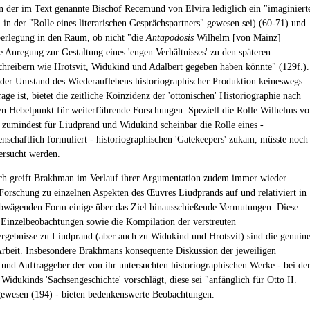
 der im Text genannte Bischof Recemund von Elvira lediglich ein "imaginiert
in der "Rolle eines literarischen Gesprächspartners" gewesen sei) (60-71) und
Überlegung in den Raum, ob nicht "die
Antapodosis
Wilhelm [von Mainz]
e Anregung zur Gestaltung eines 'engen Verhältnisses' zu den späteren
chreibern wie Hrotsvit, Widukind und Adalbert gegeben haben könnte" (129f.).
er Umstand des Wiederauflebens historiographischer Produktion keineswegs
age ist, bietet die zeitliche Koinzidenz der 'ottonischen' Historiographie nach
en Hebelpunkt für weiterführende Forschungen. Speziell die Rolle Wilhelms v
zumindest für Liudprand und Widukind scheinbar die Rolle eines -
nschaftlich formuliert - historiographischen 'Gatekeepers' zukam, müsste noch
ersucht werden.
ch greift Brakhman im Verlauf ihrer Argumentation zudem immer wieder
Forschung zu einzelnen Aspekten des Œuvres Liudprands auf und relativiert in
 abwägenden Form einige über das Ziel hinausschießende Vermutungen. Diese
inzelbeobachtungen sowie die Kompilation der verstreuten
rgebnisse zu Liudprand (aber auch zu Widukind und Hrotsvit) sind die genuin
Arbeit. Insbesondere Brakhmans konsequente Diskussion der jeweiligen
 und Auftraggeber der von ihr untersuchten historiographischen Werke - bei de
 Widukinds 'Sachsengeschichte' vorschlägt, diese sei "anfänglich für Otto II.
ewesen (194) - bieten bedenkenswerte Beobachtungen.