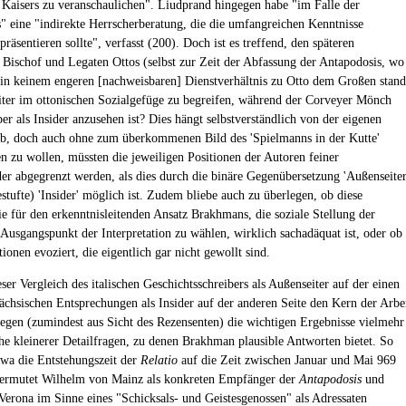
 Kaisers zu veranschaulichen". Liudprand hingegen habe "im Falle der
" eine "indirekte Herrscherberatung, die die umfangreichen Kenntnisse
räsentieren sollte", verfasst (200). Doch ist es treffend, den späteren
Bischof und Legaten Ottos (selbst zur Zeit der Abfassung der Antapodosis, wo
 in keinem engeren [nachweisbaren] Dienstverhältnis zu Otto dem Großen stand
iter im ottonischen Sozialgefüge zu begreifen, während der Corveyer Mönch
r als Insider anzusehen ist? Dies hängt selbstverständlich von der eigenen
ab, doch auch ohne zum überkommenen Bild des 'Spielmanns in der Kutte'
n zu wollen, müssten die jeweiligen Positionen der Autoren feiner
er abgegrenzt werden, als dies durch die binäre Gegenübersetzung 'Außenseiter
stufte) 'Insider' möglich ist. Zudem bliebe auch zu überlegen, ob diese
e für den erkenntnisleitenden Ansatz Brakhmans, die soziale Stellung der
 Ausgangspunkt der Interpretation zu wählen, wirklich sachadäquat ist, oder ob
ionen evoziert, die eigentlich gar nicht gewollt sind.
er Vergleich des italischen Geschichtsschreibers als Außenseiter auf der einen
sächsischen Entsprechungen als Insider auf der anderen Seite den Kern der Arbe
iegen (zumindest aus Sicht des Rezensenten) die wichtigen Ergebnisse vielmehr
ihe kleinerer Detailfragen, zu denen Brakhman plausible Antworten bietet. So
etwa die Entstehungszeit der
Relatio
auf die Zeit zwischen Januar und Mai 969
vermutet Wilhelm von Mainz als konkreten Empfänger der
Antapodosis
und
Verona im Sinne eines "Schicksals- und Geistesgenossen" als Adressaten