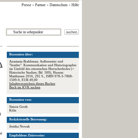
-
-
-
Presse
Partner
Datenschutz
Hilfe
Rezension über:
Anastasia Brakhman: Außenseiter und
A
"Insider". Kommunikation und Historiographie
im Umfeld des ottonischen Herrscherhofes (=
Historische Studien; Bd. 509), Husum:
Matthiesen 2016, 292 S., ISBN 978-3-7868-
1509-9, EUR 49,00
Inhaltsverzeichnis dieses Buches
Buch im KVK suchen
Rezension von:
Simon Groth
Köln
)
Redaktionelle Betreuung:
Jessika Nowak
ie
Empfohlene Zitierweise: