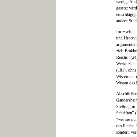
wenige Absä
gesetzt wird
einschlägig
andere Stud
Im zweiten 
und Hrotsvi
argumentati
zielt Brakh
Reichs" (24)
Werke zieht.
(181), ohne
Wissen der o
Wissen des 
Abschließen
Gandersheim
Stellung in 
Schriften" 
"wie sie nu
des Reichs 
sondern vor