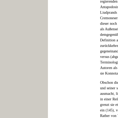
regierenden
Antapodosis
Liudprands p
Cremoneser 
dieser noch
als Außense
demgegenübe
Definition 
zurückkehre
gegeneinand
versus (abge
Terminologi
Autoren als
sie Konnotat
Obschon dies
und seiner 
ausmacht, l
in einer Re
grenzt sie 
ein (145), 
Rather von 