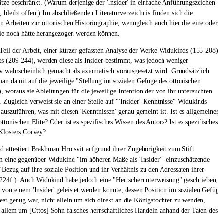
tze beschränkt. (Warum derjenige der 'Insider' in einfache Anführungszeichen
, bleibt offen.) Im abschließenden Literaturverzeichnis finden sich die
en Arbeiten zur ottonischen Historiographie, wenngleich auch hier die eine oder
ie noch hätte herangezogen werden können.
Teil der Arbeit, einer kürzer gefassten Analyse der Werke Widukinds (155-208)
ts (209-244), werden diese als Insider bestimmt, was jedoch weniger
v wahrscheinlich gemacht als axiomatisch vorausgesetzt wird. Grundsätzlich
man damit auf die jeweilige "Stellung im sozialen Gefüge des ottonischen
, woraus sie Ableitungen für die jeweilige Intention der von ihr untersuchten
 Zugleich verweist sie an einer Stelle auf "'Insider'-Kenntnisse" Widukinds
 auszuführen, was mit diesen 'Kenntnissen' genau gemeint ist. Ist es allgemeine
ttonischen Elite? Oder ist es spezifisches Wissen des Autors? Ist es spezifisches
Klosters Corvey?
d attestiert Brakhman Hrotsvit aufgrund ihrer Zugehörigkeit zum Stift
 eine gegenüber Widukind "im höheren Maße als 'Insider'" einzuschätzende
"Bezug auf ihre soziale Position und ihr Verhältnis zu den Adressaten ihrer
(224f.). Auch Widukind habe jedoch eine "Herrscherunterweisung" geschrieben,
r von einem 'Insider' geleistet werden konnte, dessen Position im sozialen Gefü
fest genug war, nicht allein um sich direkt an die Königstochter zu wenden,
 allem um [Ottos] Sohn falsches herrschaftliches Handeln anhand der Taten des