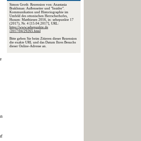
Simon Groth: Rezension von: Anastasia
Brakhman: Außenseiter und "Insider".
Kommunikation und Historiographie im
Umfeld des ottonischen Herrscherhofes,
Husum: Matthiesen 2016, in: sehepunkte 17
(2017), Nr. 4 [15.04.2017], URL:
https://www.sehepunkte.de
/2017/04/29265.html
Bitte geben Sie beim Zitieren dieser Rezension
die exakte URL und das Datum Ihres Besuchs
dieser Online-Adresse an.
e
an
uf