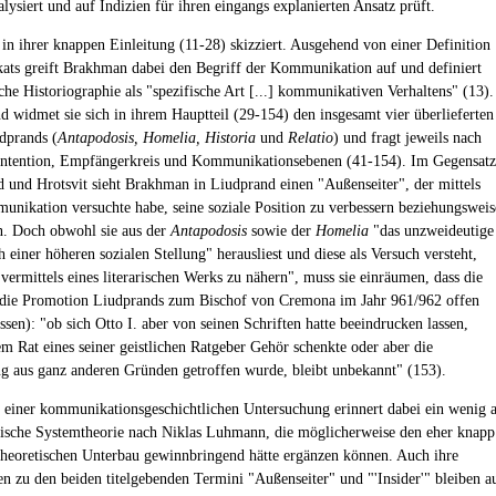
lysiert und auf Indizien für ihren eingangs explanierten Ansatz prüft.
 in ihrer knappen Einleitung (11-28) skizziert. Ausgehend von einer Definition
ats greift Brakhman dabei den Begriff der Kommunikation auf und definiert
iche Historiographie als "spezifische Art [...] kommunikativen Verhaltens" (13).
d widmet sie sich in ihrem Hauptteil (29-154) den insgesamt vier überlieferten
dprands (
Antapodosis, Homelia, Historia
und
Relatio
) und fragt jeweils nach
intention, Empfängerkreis und Kommunikationsebenen (41-154). Im Gegensatz
 und Hrotsvit sieht Brakhman in Liudprand einen "Außenseiter", der mittels
unikation versuchte habe, seine soziale Position zu verbessern beziehungsweis
. Doch obwohl sie aus der
Antapodosis
sowie der
Homelia
"das unzweideutige
 einer höheren sozialen Stellung" herausliest und diese als Versuch versteht,
 vermittels eines literarischen Werks zu nähern", muss sie einräumen, dass die
 die Promotion Liudprands zum Bischof von Cremona im Jahr 961/962 offen
sen): "ob sich Otto I. aber von seinen Schriften hatte beeindrucken lassen,
em Rat eines seiner geistlichen Ratgeber Gehör schenkte oder aber die
g aus ganz anderen Gründen getroffen wurde, bleibt unbekannt" (153).
 einer kommunikationsgeschichtlichen Untersuchung erinnert dabei ein wenig 
gische Systemtheorie nach Niklas Luhmann, die möglicherweise den eher knapp
theoretischen Unterbau gewinnbringend hätte ergänzen können. Auch ihre
 zu den beiden titelgebenden Termini "Außenseiter" und "'Insider'" bleiben a