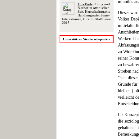
minutiös ana
Tina Bode
: König und
Bischof in ottonischer
Zeit. Herrschaftspraxis-
Dieser wird
Handlungsspielräume-
Volker Depk
Interaktionen, Husum: Matthiesen
2015
mittelalterl
Anschließen
Werken Liu
Unterstützen Sie die sehepunkte
Abfassungs
zu Widukind
seiner Komm
zu bewahren
Streben nach
"sich dieser
Gründe für
bleiben (müs
vielleicht d
Entscheidun
Ihr Konzept
die soziolo
gehaltenen 
Bemerkungen