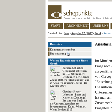
START
ABONNEMENT
ÜBER UNS
Sie sind hier:
Start
-
Ausgabe 17 (2017), Nr. 4
-
Rezensi
Anastasia
Rezension
Kommentar schreiben
Druckfassung
Weitere Rezensionen von Simon
Im Mittelpu
Groth:
Frage nach 
Barbara Schlieben
:
Gegenwart schreiben
ausgewählte
im 10. Jahrhundert.
von Corvey 
Deutungen der eigenen
Zeit in Rathers "Meditationes" und
"Entstehung
in Attos "Polipticum", Berlin: De
Gruyter 2024
Die Autorin
Claudius Sieber-
Untersuchun
Lehmann
: Papst und
hat man am 
Kaiser als Zwillinge?
Ein anderer Blick auf
Zusammenhän
die Universalgewalten im
Investiturstreit, Köln / Weimar /
Fragestellu
Wien: Böhlau 2015