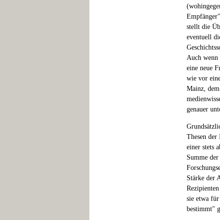
(wohingegen
Empfänger" 
stellt die 
eventuell di
Geschichtss
Auch wenn d
eine neue Fr
wie vor ein
Mainz, dem 
medienwisse
genauer unt
Grundsätzli
Thesen der 
einer stets
Summe der E
Forschungse
Stärke der 
Rezipienten
sie etwa für
bestimmt" g