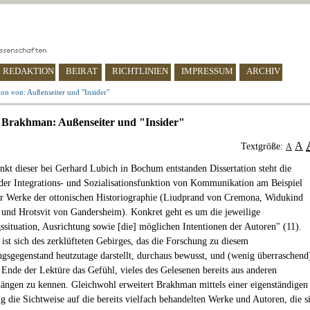
REDAKTION
BEIRAT
RICHTLINIEN
IMPRESSUM
ARCHIV
on von: Außenseiter und "Insider"
 Brakhman: Außenseiter und "Insider"
A
Textgröße:
A
nkt dieser bei Gerhard Lubich in Bochum entstanden Dissertation steht die
der Integrations- und Sozialisationsfunktion von Kommunikation am Beispiel
r Werke der ottonischen Historiographie (Liudprand von Cremona, Widukind
und Hrotsvit von Gandersheim). Konkret geht es um die jeweilige
ssituation, Ausrichtung sowie [die] möglichen Intentionen der Autoren" (11).
 ist sich des zerklüfteten Gebirges, das die Forschung zu diesem
gsgegenstand heutzutage darstellt, durchaus bewusst, und (wenig überraschend
Ende der Lektüre das Gefühl, vieles des Gelesenen bereits aus anderen
gen zu kennen. Gleichwohl erweitert Brakhman mittels einer eigenständigen
ng die Sichtweise auf die bereits vielfach behandelten Werke und Autoren, die s