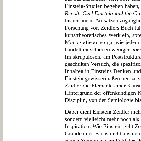
Einstein-Studien begeben haben, 
Revolt. Carl Einstein and the G
bisher nur in Aufsätzen zugängli
Forschung vor. Zeidlers Buch führ
kunsttheoretisches Werk ein, spr
Monografie an so gut wie jedem 
handelt entschieden weniger
übe
Im skrupulösen, am Poststruktur
geschulten Versuch, die spezifi
Inhalten in Einsteins Denken un
Einstein gewissermaßen neu zu s
Zeidler die Elemente einer Kuns
Hintergrund der offenkundigen K
Disziplin, von der Semiologie bi
Dabei dient Einstein Zeidler nic
sondern vielleicht mehr noch al
Inspiration. Wie Einstein geht Z
Granden des Fachs nicht aus de
seinen Standpunkt im Feld der ak