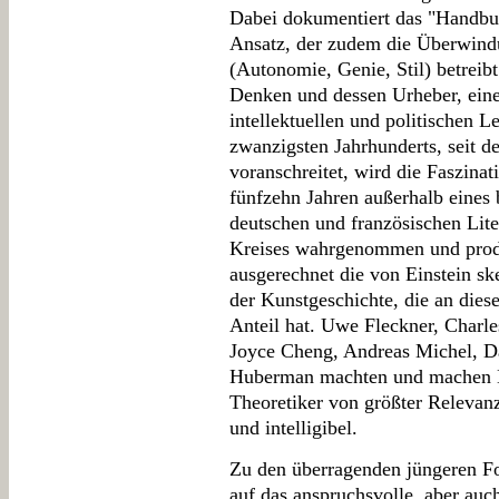
Dabei dokumentiert das "Handbuc
Ansatz, der zudem die Überwindu
(Autonomie, Genie, Stil) betrei
Denken und dessen Urheber, ein
intellektuellen und politischen L
zwanzigsten Jahrhunderts, seit d
voranschreitet, wird die Faszinati
fünfzehn Jahren außerhalb eines 
deutschen und französischen Lit
Kreises wahrgenommen und produ
ausgerechnet die von Einstein sk
der Kunstgeschichte, die an die
Anteil hat. Uwe Fleckner, Charl
Joyce Cheng, Andreas Michel, D
Huberman machten und machen Ein
Theoretiker von größter Relevanz
und intelligibel.
Zu den überragenden jüngeren Fo
auf das anspruchsvolle, aber au