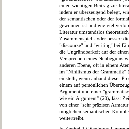
einen wichtigen Beitrag zur lite
indem er überzeugend belegt, wi
der semantischen oder der forma
gewonnen ist und wie viel verlor
Literatur umstandslos theoretisc
Zusammenspiel - oder besser: di
"discourse" und "writing" bei Ein
die Ungründbarkeit auf der eine
Versprechen eines Neubeginns we
anderen Ebene, oft in einem At
im "Nihilismus der Grammatik" (2
einstellt, wenn anhand dieser Pr
einem auf persönlichen Überzeu
Argument und einer "grammatisch
wie ein Argument" (20), lässt Zei
von einer "sehr präzisen Armatur"
möglichen semantischen Komplex
weitertreibt.
In Kapitel 2 ("Sculpture Ungroun