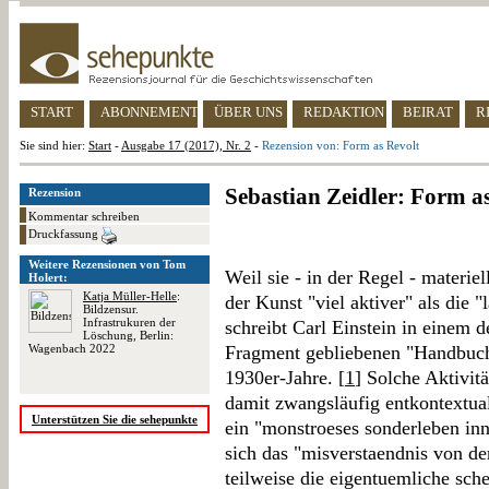
START
ABONNEMENT
ÜBER UNS
REDAKTION
BEIRAT
R
Sie sind hier:
Start
-
Ausgabe 17 (2017), Nr. 2
-
Rezension von: Form as Revolt
Sebastian Zeidler: Form a
Rezension
Kommentar schreiben
Druckfassung
Weitere Rezensionen von Tom
Weil sie - in der Regel - materiel
Holert:
Katja Müller-Helle
:
der Kunst "viel aktiver" als die "
Bildzensur.
Infrastrukuren der
schreibt Carl Einstein in einem
Löschung, Berlin:
Wagenbach 2022
Fragment gebliebenen "Handbuch
1930er-Jahre. [
1
] Solche Aktivitä
damit zwangsläufig entkontextual
Unterstützen Sie die sehepunkte
ein "monstroeses sonderleben in
sich das "misverstaendnis von d
teilweise die eigentuemliche sch