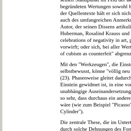
begründeten Wertungen sowohl hi
der Quellentexte hält er sich nic
auch des umfangreichen Anmerku
Autor, der seinen Dissens artikul
Huberman, Rosalind Krauss und Y
celebrations of negativity in art,
vorwirft; oder sich, bei aller We
of cubism as counterfeit" abgren
Mit den "Werkzeugen", die Einstei
selbstbewusst, könne "völlig ne
(23). Phasenweise gleitet dadurc
Einstein gewidmet ist, in eine vo
unabhängige Auseinandersetzung 
so sehr, dass durchaus ein ander
wäre (wie zum Beispiel "Picasso
Cylinder").
Die zentrale These, die im Unterti
durch solche Dehnungen des For