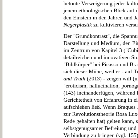
betonte Verweigerung jeder kultu
jenem ethnologischen Blick auf d
den Einstein in den Jahren und J
Negerplastik
zu kultivieren vers
Der "Grundkontrast", die Span
Darstellung und Medium, den Ein
im Zentrum von Kapitel 3 ("Cubis
detailreichen und innovativen St
"Bildkörper" bei Picasso und Bra
sich dieser Mühe, weil er - auf 
and Truth
(2013) - zeigen will (u
"eroticism, hallucination, pornog
(143) ineinanderfügen, während 
Gerichtetheit von Erfahrung in e
aufschießen ließ. Wenn Braques 
zur Revolutionstheorie Rosa Lux
Rede gehalten hat) gelten kann, 
selbstgenügsamer Befreiung und 
Verbindung zu bringen (vgl. 15