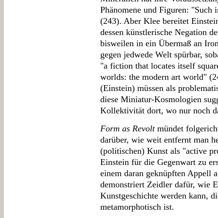
Phänomene und Figuren: "Such i
(243). Aber Klee bereitet Einste
dessen künstlerische Negation des
bisweilen in ein Übermaß an Iron
gegen jedwede Welt spürbar, sobal
"a fiction that locates itself squ
worlds: the modern art world" (2
(Einstein) müssen als problemat
diese Miniatur-Kosmologien sugg
Kollektivität dort, wo nur noch d
Form as Revolt
mündet folgericht
darüber, wie weit entfernt man h
(politischen) Kunst als "active p
Einstein für die Gegenwart zu er
einem daran geknüpften Appell 
demonstriert Zeidler dafür, wie 
Kunstgeschichte werden kann, di
metamorphotisch ist.