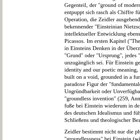
Gegenteil, der "ground of modern
entpuppt sich rasch als Chiffre fü
Operation, die Zeidler ausgehend
bekennender "Einsteinian Nietzsc
intellektueller Entwicklung eben
Picassos. Im ersten Kapitel ("Th
in Einsteins Denken in der Überz
"Grund" oder "Ursprung", jedes 
unzugänglich sei. Für Einstein ge
identity and our poetic meaning,
built on a void, grounded in a f
paradoxe Figur der "fundamental
Ungründbarkeit oder Unverfügbark
"groundless invention" (259, Anm.
fuße bei Einstein wiederum in d
des deutschen Idealismus und fü
Schließens und theologischer Be
Zeidler bestimmt nicht nur die p
"groundlessness" bei Einstein (wi