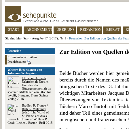
START
ABONNEMENT
ÜBER UNS
REDAKTION
BEIRAT
R
Sie sind hier:
Start
-
Ausgabe 17 (2017), Nr. 1
-
Rezension: Zur Edition von Quellen der Fran
Zur Edition von Quellen d
Rezension
Kommentar schreiben
Druckfassung
Weitere Rezensionen von
Beide Bücher werden hier gemein
Johannes Schlageter:
Christian Hoffarth
:
bereits durch die Namen des maßg
Urkirche als Utopie.
Die Idee der
liturgischen Texte des 13. Jahrhu
Gütergemeinschaft im
späteren Mittelalter von Olivi bis
wichtigen Mitarbeiters Jacques 
Wyclif, Stuttgart: Franz Steiner
Übersetzungen von Texten ins Ita
Verlag 2016
Büchern Marco Bartoli mit Sedd
Bradley R. Franco
/
Beth A. Mulvaney
sind daher Teil eines gemeinsam
(eds.): The World of
St. Francis of Assisi.
in englischen und französischen 
Essays in Honor of William R.
Cook, Leiden / Boston: Brill 2015