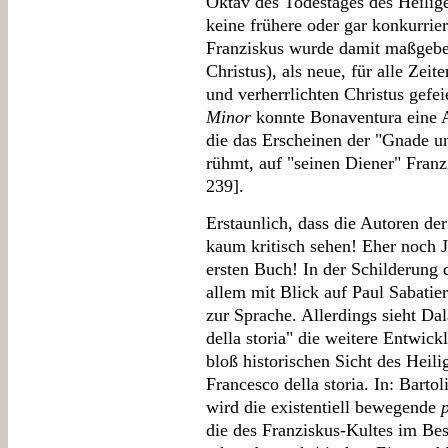
Oktav des Todestages des Heilige
keine frühere oder gar konkurrie
Franziskus wurde damit maßgebend
Christus), als neue, für alle Zeit
und verherrlichten Christus gefe
Minor
konnte Bonaventura eine Au
die das Erscheinen der "Gnade un
rühmt, auf "seinen Diener" Franz
239].
Erstaunlich, dass die Autoren de
kaum kritisch sehen! Eher noch 
ersten Buch! In der Schilderung d
allem mit Blick auf Paul Sabatie
zur Sprache. Allerdings sieht D
della storia" die weitere Entwic
bloß historischen Sicht des Heili
Francesco della storia. In: Barto
wird die existentiell bewegende
die des Franziskus-Kultes im Be