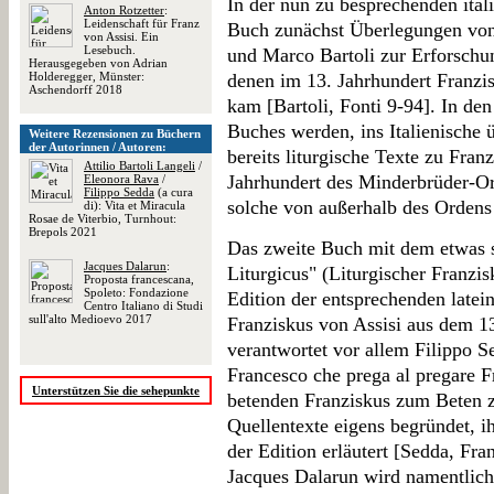
In der nun zu besprechenden ital
Anton Rotzetter
:
Leidenschaft für Franz
Buch zunächst Überlegungen von
von Assisi. Ein
Lesebuch.
und Marco Bartoli zur Erforschu
Herausgegeben von Adrian
Holderegger, Münster:
denen im 13. Jahrhundert Franzis
Aschendorff 2018
kam [Bartoli, Fonti 9-94]. In den
Buches werden, ins Italienische 
Weitere Rezensionen zu Büchern
der Autorinnen / Autoren:
bereits liturgische Texte zu Fran
Attilio Bartoli Langeli
/
Jahrhundert des Minderbrüder-Or
Eleonora Rava
/
Filippo Sedda
(a cura
solche von außerhalb des Ordens [
di): Vita et Miracula
Rosae de Viterbio, Turnhout:
Brepols 2021
Das zweite Buch mit dem etwas s
Jacques Dalarun
:
Liturgicus" (Liturgischer Franzis
Proposta francescana,
Spoleto: Fondazione
Edition der entsprechenden latei
Centro Italiano di Studi
sull'alto Medioevo 2017
Franziskus von Assisi aus dem 13
verantwortet vor allem Filippo S
Francesco che prega al pregare F
Unterstützen Sie die sehepunkte
betenden Franziskus zum Beten zu
Quellentexte eigens begründet, i
der Edition erläutert [Sedda, Fra
Jacques Dalarun wird namentlich