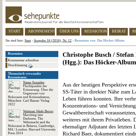
START
ABONNEMENT
ÜBER UNS
REDAKTION
BEIRAT
R
Sie sind hier:
Start
-
Ausgabe 16 (2016), Nr. 12
-
Rezension von: Das Höcker-Album
Christophe Busch / Stefan 
Rezension
Kommentar schreiben
(Hgg.): Das Höcker-Albu
Druckfassung
Thematisch verwandte
Rezensionen:
Natan Sznaider
:
Aus der heutigen Perspektive ers
Fluchtpunkte der
Erinnerung. Über die
SS-Täter in direkter Nähe zum L
Gegenwart von
Holocaust und Kolonialismus,
Leben führen konnten. Ihre verb
München: Carl Hanser Verlag
2022
Konzentrations- und Vernichtungs
Waitman Wade Beorn
:
Gewaltbereitschaft voraussetzten
Marching into
Darkness. The
weiteres mit ihrem Privatleben.
Wehrmacht and the
ehemaliger Adjutant des letzte
Holocaust in Belarus, Cambridge,
MA / London: Harvard University
Richard Baer, dokumentiert eind
Press 2014