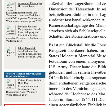
außerhalb der Lagerzäune und zei
Alexander Prenninger
:
Das letzte Lager.
Dimension der Täterschaft. In se
Evakuierungstransporte und
beispiellosen Einblick in den La
Todesmärsche in der Endphase
des KZ-Komplexes Mauthausen,
zunächst fast banal wirkenden A
Wien: new academic press 2022
Kameradschaftsgefüge der Männer
Berthold Unfried
:
Vergangenes Unrecht.
erweisen sich als Schlüsselquelle
Entschädigung und
Restitution in einer
Schatten des Konzentrations- und
globalen Perspektive, Göttingen:
Wallstein 2014
Es ist ein Glücksfall für die For
Jakub Poznański
:
Kriegszeit überdauert haben. Im
Tagebuch aus dem
Ghetto Litzmannstadt,
States Holocaust Memorial Mus
Berlin: Metropol 2011
Fotoalbum von einem anonymen e
U.S. Army. Dieser hatte die Bild
gefunden und in seinem Privatbes
Weitere Rezensionen von Anna-
Raphaela Schmitz:
Öffentlichkeit einzig das sogen
Volker Koop
: Rudolf
darin enthaltenen zeitgenössische
Höß. Der
Kommandant von
innerhalb des Vernichtungslager
Auschwitz. Eine
Biographie, Köln / Weimar /
während der Hochphase des Mas
Wien: Böhlau 2014
Juden im Sommer 1944. [
1
] Die 
einen gegensätzlichen Einblick i