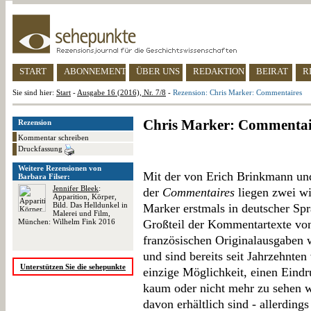
START
ABONNEMENT
ÜBER UNS
REDAKTION
BEIRAT
R
Sie sind hier:
Start
-
Ausgabe 16 (2016), Nr. 7/8
-
Rezension: Chris Marker: Commentaires
Chris Marker: Commentai
Rezension
Kommentar schreiben
Druckfassung
Weitere Rezensionen von
Mit der von Erich Brinkmann un
Barbara Filser:
Jennifer Bleek
:
der
Commentaires
liegen zwei wi
Apparition, Körper,
Bild. Das Helldunkel in
Marker erstmals in deutscher Spr
Malerei und Film,
München: Wilhelm Fink 2016
Großteil der Kommentartexte vo
französischen Originalausgaben 
und sind bereits seit Jahrzehnten
Unterstützen Sie die sehepunkte
einzige Möglichkeit, einen Eind
kaum oder nicht mehr zu sehen w
davon erhältlich sind - allerding