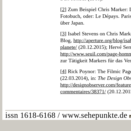
[
2
] Zum Beispiel Chris Marker: 
Fotobuch, oder: Le Dépays. Pari
über Japan.
[
3
] Isabel Stevens on Chris Marke
Blog,
http://aperture.org/blog/is
planete/
(20.12.2015); Hervé Serr
http://www.seuil.com/page-homm
zur Tätigkeit Markers für das Ve
[
4
] Rick Poynor: The Filmic Pag
(22.03.2014), in:
The Design Ob
http://designobserver.com/feature
commentaires/38371/
(20.12.201
issn 1618-6168 / www.sehepunkte.de