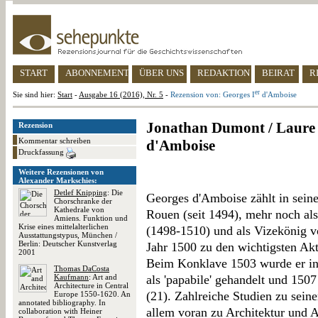
START
ABONNEMENT
ÜBER UNS
REDAKTION
BEIRAT
R
er
Sie sind hier:
Start
-
Ausgabe 16 (2016), Nr. 5
-
Rezension von: Georges I
d'Amboise
Jonathan Dumont / Laure 
Rezension
Kommentar schreiben
d'Amboise
Druckfassung
Weitere Rezensionen von
Alexander Markschies:
Detlef Knipping
: Die
Georges d'Amboise zählt in sein
Chorschranke der
Kathedrale von
Rouen (seit 1494), mehr noch al
Amiens. Funktion und
Krise eines mittelalterlichen
(1498-1510) und als Vizekönig 
Ausstattungstypus, München /
Berlin: Deutscher Kunstverlag
Jahr 1500 zu den wichtigsten Akt
2001
Beim Konklave 1503 wurde er in t
Thomas DaCosta
Kaufmann
: Art and
als 'papabile' gehandelt und 1507
Architecture in Central
(21). Zahlreiche Studien zu seine
Europe 1550-1620. An
annotated bibliography. In
allem voran zu Architektur und 
collaboration with Heiner