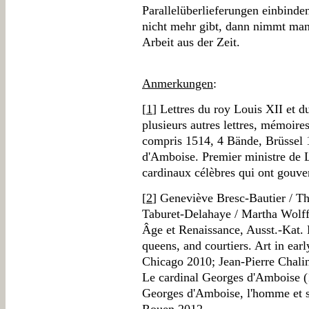
Parallelüberlieferungen einbind
nicht mehr gibt, dann nimmt man 
Arbeit aus der Zeit.
Anmerkungen
:
[
1
] Lettres du roy Louis XII et 
plusieurs autres lettres, mémoires
compris 1514, 4 Bände, Brüssel 
d'Amboise. Premier ministre de L
cardinaux célèbres qui ont gouve
[
2
] Geneviève Bresc-Bautier / Th
Taburet-Delahaye / Martha Wolff
Âge et Renaissance, Ausst.-Kat. 
queens, and courtiers. Art in ear
Chicago 2010; Jean-Pierre Chalin
Le cardinal Georges d'Amboise (
Georges d'Amboise, l'homme et s