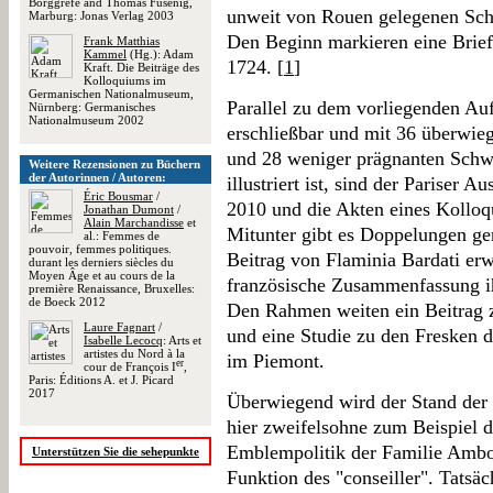
Borggrefe and Thomas Fusenig,
unweit von Rouen gelegenen Schl
Marburg: Jonas Verlag 2003
Den Beginn markieren eine Brief
Frank Matthias
Kammel
(Hg.): Adam
1724. [
1
]
Kraft. Die Beiträge des
Kolloquiums im
Germanischen Nationalmuseum,
Parallel zu dem vorliegenden Auf
Nürnberg: Germanisches
Nationalmuseum 2002
erschließbar und mit 36 überwie
und 28 weniger prägnanten Schw
Weitere Rezensionen zu Büchern
der Autorinnen / Autoren:
illustriert ist, sind der Pariser 
Éric Bousmar
/
2010 und die Akten eines Kolloq
Jonathan Dumont
/
Alain Marchandisse
et
Mitunter gibt es Doppelungen ge
al.: Femmes de
pouvoir, femmes politiques.
Beitrag von Flaminia Bardati erwe
durant les derniers siècles du
Moyen Âge et au cours de la
französische Zusammenfassung i
première Renaissance, Bruxelles:
de Boeck 2012
Den Rahmen weiten ein Beitrag 
Laure Fagnart
/
und eine Studie zu den Fresken d
Isabelle Lecocq
: Arts et
artistes du Nord à la
im Piemont.
er
cour de François I
,
Paris: Éditions A. et J. Picard
2017
Überwiegend wird der Stand der 
hier zweifelsohne zum Beispiel d
Emblempolitik der Familie Ambo
Unterstützen Sie die sehepunkte
Funktion des "conseiller". Tatsäc