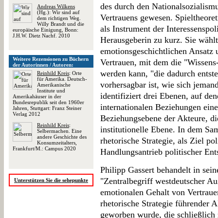
des durch den Nationalsozialism
Andreas Wilkens
(Hg.): Wir sind auf
Vertrauens gewesen. Spieltheoret
dem richtigen Weg.
Willy Brandt und die
als Instrument der Interessenspoli
europäische Einigung, Bonn:
J.H.W. Dietz Nachf. 2010
Herausgeberin zu kurz. Sie wählt
emotionsgeschichtlichen Ansatz u
Weitere Rezensionen zu Büchern
Vertrauen, mit dem die "Wissens-
der Autorinnen / Autoren:
werden kann, "die dadurch entsteh
Reinhild Kreis
: Orte
für Amerika. Deutsch-
vorhersagbar ist, wie sich jemand
Amerikanische
Institute und
identifiziert drei Ebenen, auf d
Amerikahäuser in der
Bundesrepublik seit den 1960er
internationalen Beziehungen eine 
Jahren, Stuttgart: Franz Steiner
Verlag 2012
Beziehungsebene der Akteure, di
Reinhild Kreis
:
institutionelle Ebene. In dem S
Selbermachen. Eine
andere Geschichte des
rhetorische Strategie, als Ziel po
Konsumzeitalters,
Frankfurt/M.: Campus 2020
Handlungsantrieb politischer Ent
Philipp Gassert behandelt in sei
"Zentralbegriff westdeutscher Au
Unterstützen Sie die sehepunkte
emotionalen Gehalt von Vertrauen
rhetorische Strategie führender 
geworben wurde, die schließlich 