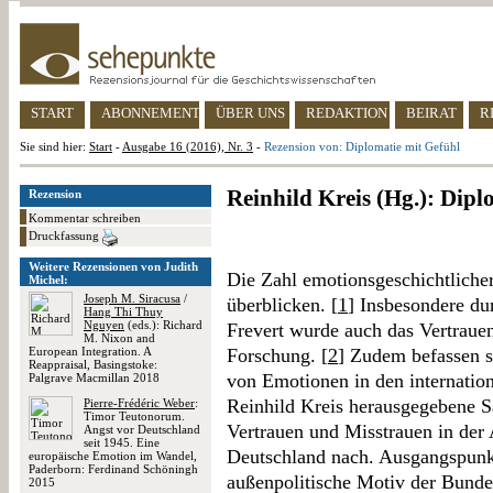
START
ABONNEMENT
ÜBER UNS
REDAKTION
BEIRAT
R
Sie sind hier:
Start
-
Ausgabe 16 (2016), Nr. 3
-
Rezension von: Diplomatie mit Gefühl
Reinhild Kreis (Hg.): Dipl
Rezension
Kommentar schreiben
Druckfassung
Weitere Rezensionen von Judith
Die Zahl emotionsgeschichtliche
Michel:
Joseph M. Siracusa
/
überblicken. [
1
] Insbesondere d
Hang Thi Thuy
Nguyen
(eds.): Richard
Frevert wurde auch das Vertraue
M. Nixon and
European Integration. A
Forschung. [
2
] Zudem befassen s
Reappraisal, Basingstoke:
von Emotionen in den internatio
Palgrave Macmillan 2018
Reinhild Kreis herausgegebene 
Pierre-Frédéric Weber
:
Timor Teutonorum.
Vertrauen und Misstrauen in der
Angst vor Deutschland
seit 1945. Eine
Deutschland nach. Ausgangspunkt 
europäische Emotion im Wandel,
Paderborn: Ferdinand Schöningh
außenpolitische Motiv der Bundes
2015