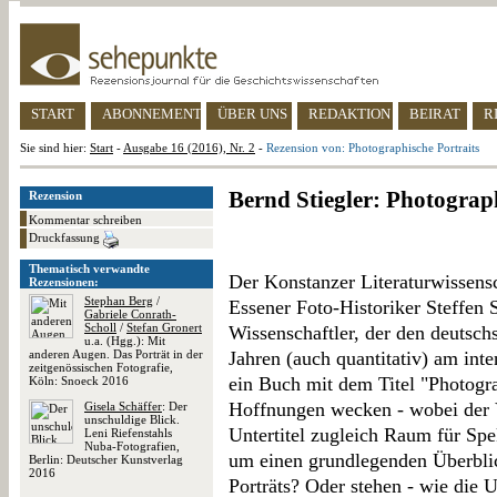
START
ABONNEMENT
ÜBER UNS
REDAKTION
BEIRAT
R
Sie sind hier:
Start
-
Ausgabe 16 (2016), Nr. 2
-
Rezension von: Photographische Portraits
Bernd Stiegler: Photograph
Rezension
Kommentar schreiben
Druckfassung
Thematisch verwandte
Der Konstanzer Literaturwissensc
Rezensionen:
Stephan Berg
/
Essener Foto-Historiker Steffen S
Gabriele Conrath-
Scholl
/
Stefan Gronert
Wissenschaftler, der den deutsch
u.a. (Hgg.): Mit
anderen Augen. Das Porträt in der
Jahren (auch quantitativ) am inte
zeitgenössischen Fotografie,
ein Buch mit dem Titel "Photogra
Köln: Snoeck 2016
Hoffnungen wecken - wobei der V
Gisela Schäffer
: Der
unschuldige Blick.
Untertitel zugleich Raum für Spe
Leni Riefenstahls
Nuba-Fotografien,
um einen grundlegenden Überblic
Berlin: Deutscher Kunstverlag
2016
Porträts? Oder stehen - wie die 