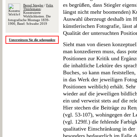
es begrüßen, dass Stiegler eigen
Bernd Stiegler
/
Felix
Thürlemann
:
längst nicht mehr boomenden) Ku
Konstruierte
Wirklichkeiten. Die
Auswahl überzeugt deshalb im Hin
fotografische Montage 1839-
1900, Basel: Schwabe 2019
künstlerischen Fotografie, lässt 
Qualität der untersuchten Posit
Unterstützen Sie die sehepunkte
Sieht man von diesen konzeptuel
man konzedieren muss, dass pote
Positionen zur Kritik und Ergänzu
die inhaltliche Lektüre des spra
Buches, so kann man feststellen,
in das Werk der jeweiligen Fotog
Positionen weiblich) erhält. Sehr
wieder auf die jeweiligen bildli
ein und verweist stets auf die re
Hier stechen die Beiträge zu Re
(vgl. 53-107), wohingegen der L
(vgl. 129ff.) die fehlende Farbig
qualitative Einschränkung in der 
besonders bedauerlich im Falle 