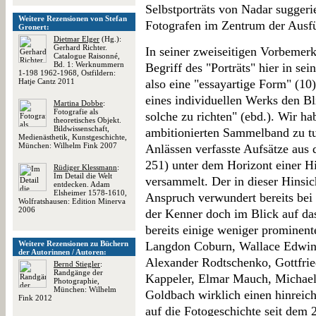
Selbstporträts von Nadar suggerie
Weitere Rezensionen von Stefan
Fotografen im Zentrum der Ausf
Gronert:
Dietmar Elger
(Hg.):
Gerhard Richter.
In seiner zweiseitigen Vorbemerku
Catalogue Raisonné,
Bd. 1: Werknummern
Begriff des "Porträts" hier in se
1-198 1962-1968, Ostfildern:
Hatje Cantz 2011
also eine "essayartige Form" (10
eines individuellen Werks den Bl
Martina Dobbe
:
Fotografie als
solche zu richten" (ebd.). Wir h
theoretisches Objekt.
Bildwissenschaft,
ambitionierten Sammelband zu tun
Medienästhetik, Kunstgeschichte,
München: Wilhelm Fink 2007
Anlässen verfasste Aufsätze aus 
251) unter dem Horizont einer Hi
Rüdiger Klessmann
:
Im Detail die Welt
versammelt. Der in dieser Hinsic
entdecken. Adam
Elsheimer 1578-1610,
Anspruch verwundert bereits bei
Wolfratshausen: Edition Minerva
2006
der Kenner doch im Blick auf das
bereits einige weniger prominen
Weitere Rezensionen zu Büchern
Langdon Coburn, Wallace Edwin 
der Autorinnen / Autoren:
Alexander Rodtschenko, Gottfrie
Bernd Stiegler
:
Randgänge der
Kappeler, Elmar Mauch, Michael
Photographie,
München: Wilhelm
Goldbach wirklich einen hinreic
Fink 2012
auf die Fotogeschichte seit dem 