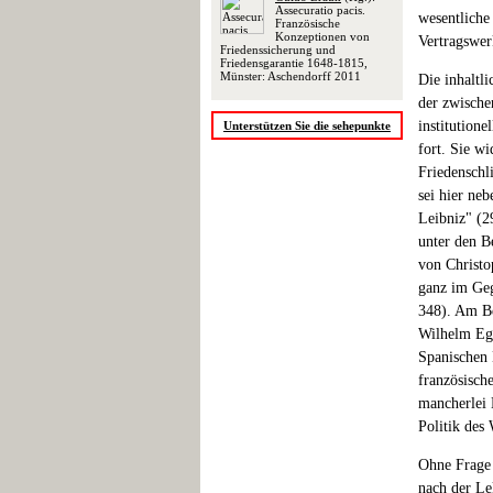
Assecuratio pacis.
wesentliche
Französische
Konzeptionen von
Vertragswer
Friedenssicherung und
Friedensgarantie 1648-1815,
Münster: Aschendorff 2011
Die inhaltli
der zwische
institutione
Unterstützen Sie die sehepunkte
fort. Sie w
Friedenschl
sei hier ne
Leibniz" (2
unter den B
von Christo
ganz im Geg
348). Am Be
Wilhelm Ego
Spanischen 
französisch
mancherlei 
Politik des
Ohne Frage 
nach der Le