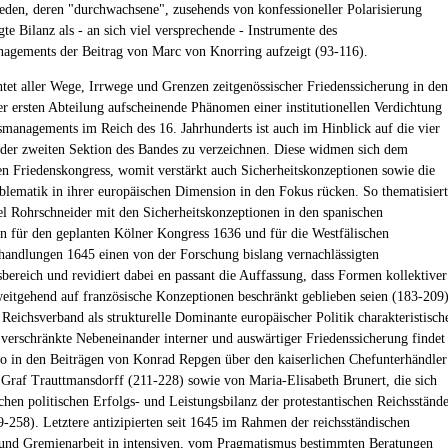
ieden, deren "durchwachsene", zusehends von konfessioneller Polarisierung
gte Bilanz als - an sich viel versprechende - Instrumente des
agements der Beitrag von Marc von Knorring aufzeigt (93-116).
tet aller Wege, Irrwege und Grenzen zeitgenössischer Friedenssicherung in den
er ersten Abteilung aufscheinende Phänomen einer institutionellen Verdichtung
smanagements im Reich des 16. Jahrhunderts ist auch im Hinblick auf die vier
 der zweiten Sektion des Bandes zu verzeichnen. Diese widmen sich dem
en Friedenskongress, womit verstärkt auch Sicherheitskonzeptionen sowie die
blematik in ihrer europäischen Dimension in den Fokus rücken. So thematisiert
l Rohrschneider mit den Sicherheitskonzeptionen in den spanischen
en für den geplanten Kölner Kongress 1636 und für die Westfälischen
handlungen 1645 einen von der Forschung bislang vernachlässigten
bereich und revidiert dabei en passant die Auffassung, dass Formen kollektiver
weitgehend auf französische Konzeptionen beschränkt geblieben seien (183-209)
 Reichsverband als strukturelle Dominante europäischer Politik charakteristisch
l verschränkte Nebeneinander interner und auswärtiger Friedenssicherung findet
ho in den Beiträgen von Konrad Repgen über den kaiserlichen Chefunterhändler
Graf Trauttmansdorff (211-228) sowie von Maria-Elisabeth Brunert, die sich
ichen politischen Erfolgs- und Leistungsbilanz der protestantischen Reichsständ
-258). Letztere antizipierten seit 1645 im Rahmen der reichsständischen
und Gremienarbeit in intensiven, vom Pragmatismus bestimmten Beratungen