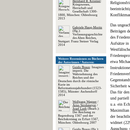
Bernhard R. Kroener
:
Religionsfr
Kriegswesen,
Herrschaft und
beeinträchti
Gesellschaft 1300-
Konfliktman
1800, München: Oldenbourg
2013
Das ungeach
Gabriele Haug-Moritz
(Hg.):
Beiträgen d
Verfassungsgeschichte
des Frieden
des Alten Reiches,
Stuttgart: Franz Steiner Verlag
Aufsätze in
2014
Westfälisch
Friedenspro
Weitere Rezensionen zu Büchern
etwa Michae
der Autorinnen / Autoren:
Guido Braun
: Imagines
Instruktion
imperii. Die
Friedensver
Wahrnehmung des
Reiches und der
Gegenstands
Deutschen durch die römische
Kurie im
Sicherheit 
Reformationsjahrhundert (1523-
1585), Münster: Aschendorff
Das für den
2014
und partiel
Wolfgang Wagner
/
u.a. ein Ec
Arno Strohmeyer
/
Josef Leeb
(Bearb.):
Maximilian 
Der Reichstag zu
Regensburg 1567 und der
der beachtl
Reichskreistag zu Erfurt 1567,
widmet (229
München: Oldenbourg 2007
Ausschuss- 
Guido Braun
(Hg.):