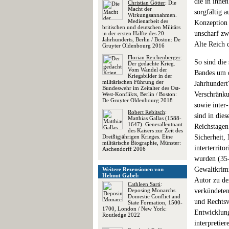
die in ihne
Christian Götter
: Die
Macht der
sorgfältig a
Wirkungsannahmen.
Medienarbeit des
Konzeption 
britischen und deutschen Militärs
unscharf zw
in der ersten Hälfte des 20.
Jahrhunderts, Berlin / Boston: De
Alte Reich 
Gruyter Oldenbourg 2016
Florian Reichenberger
:
So sind die 
Der gedachte Krieg.
Vom Wandel der
Bandes um 
Kriegsbilder in der
militärischen Führung der
Jahrhundert
Bundeswehr im Zeitalter des Ost-
Verschränku
West-Konflikts, Berlin / Boston:
De Gruyter Oldenbourg 2018
sowie inter
Robert Rebitsch
:
sind in die
Matthias Gallas (1588-
1647). Generalleutnant
Reichstagen
des Kaisers zur Zeit des
Dreißigjährigen Krieges. Eine
Sicherheit,
militärische Biographie, Münster:
interterrit
Aschendorff 2006
wurden (35-
Gewaltkrimi
Weitere Rezensionen von
Helmut Gabel:
Autor zu de
Cathleen Sarti
:
Deposing Monarchs.
verkündeten
Domestic Conflict and
und Rechtsv
State Formation, 1500-
1700, London / New York:
Entwicklung
Routledge 2022
interpretie