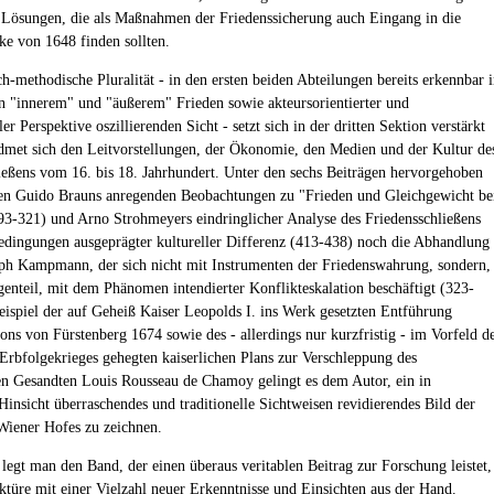
 Lösungen, die als Maßnahmen der Friedenssicherung auch Eingang in die
ke von 1648 finden sollten.
ch-methodische Pluralität - in den ersten beiden Abteilungen bereits erkennbar 
n "innerem" und "äußerem" Frieden sowie akteursorientierter und
ller Perspektive oszillierenden Sicht - setzt sich in der dritten Sektion verstärkt
idmet sich den Leitvorstellungen, der Ökonomie, den Medien und der Kultur de
ießens vom 16. bis 18. Jahrhundert. Unter den sechs Beiträgen hervorgehoben
ben Guido Brauns anregenden Beobachtungen zu "Frieden und Gleichgewicht be
93-321) und Arno Strohmeyers eindringlicher Analyse des Friedensschließens
edingungen ausgeprägter kultureller Differenz (413-438) noch die Abhandlung
ph Kampmann, der sich nicht mit Instrumenten der Friedenswahrung, sondern,
enteil, mit dem Phänomen intendierter Konflikteskalation beschäftigt (323-
ispiel der auf Geheiß Kaiser Leopolds I. ins Werk gesetzten Entführung
ns von Fürstenberg 1674 sowie des - allerdings nur kurzfristig - im Vorfeld d
Erbfolgekrieges gehegten kaiserlichen Plans zur Verschleppung des
en Gesandten Louis Rousseau de Chamoy gelingt es dem Autor, ein in
Hinsicht überraschendes und traditionelle Sichtweisen revidierendes Bild der
 Wiener Hofes zu zeichnen.
legt man den Band, der einen überaus veritablen Beitrag zur Forschung leistet,
ktüre mit einer Vielzahl neuer Erkenntnisse und Einsichten aus der Hand.