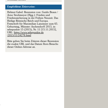
Empfohlene Zitierweise:
Helmut Gabel: Rezension von: Guido Braun /
Arno Strohmeyer (Hgg.): Frieden und
Friedenssicherung in der Frühen Neuzeit. Das
Heilige Römische Reich und Europa.
Festschrift für Maximilian Lanzinner zum 65.
Geburtstag, Münster: Aschendorff 2013, in:
sehepunkte 15 (2015), Nr. 11 [15.11.2015],
URL:
https://www.sehepunkte.de
/2015/11/24276.html
Bitte geben Sie beim Zitieren dieser Rezension
die exakte URL und das Datum Ihres Besuchs
dieser Online-Adresse an.
r