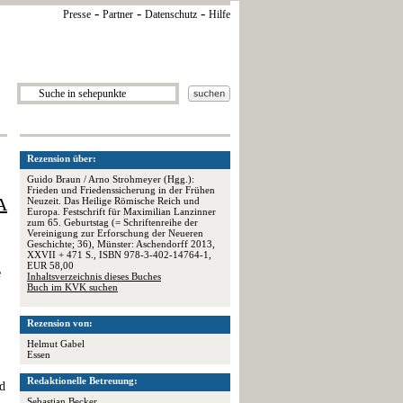
-
-
-
Presse
Partner
Datenschutz
Hilfe
Rezension über:
Guido Braun / Arno Strohmeyer (Hgg.):
Frieden und Friedenssicherung in der Frühen
A
Neuzeit. Das Heilige Römische Reich und
Europa. Festschrift für Maximilian Lanzinner
zum 65. Geburtstag (= Schriftenreihe der
Vereinigung zur Erforschung der Neueren
Geschichte; 36), Münster: Aschendorff 2013,
XXVII + 471 S., ISBN 978-3-402-14764-1,
EUR 58,00
e
Inhaltsverzeichnis dieses Buches
Buch im KVK suchen
Rezension von:
Helmut Gabel
Essen
Redaktionelle Betreuung:
nd
Sebastian Becker