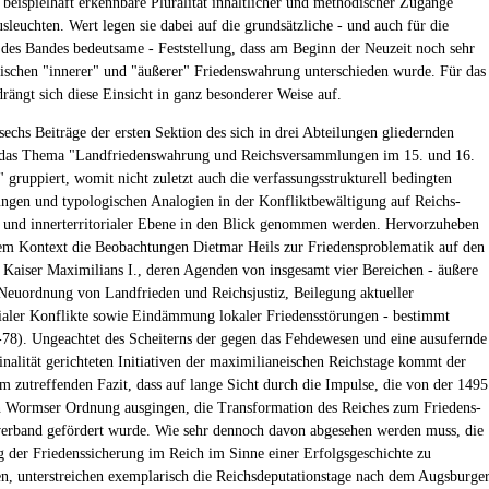
n beispielhaft erkennbare Pluralität inhaltlicher und methodischer Zugänge
usleuchten. Wert legen sie dabei auf die grundsätzliche - und auch für die
des Bandes bedeutsame - Feststellung, dass am Beginn der Neuzeit noch sehr
ischen "innerer" und "äußerer" Friedenswahrung unterschieden wurde. Für das
drängt sich diese Einsicht in ganz besonderer Weise auf.
sechs Beiträge der ersten Sektion des sich in drei Abteilungen gliedernden
das Thema "Landfriedenswahrung und Reichsversammlungen im 15. und 16.
" gruppiert, womit nicht zuletzt auch die verfassungsstrukturell bedingten
ngen und typologischen Analogien in der Konfliktbewältigung auf Reichs-
- und innerterritorialer Ebene in den Blick genommen werden. Hervorzuheben
sem Kontext die Beobachtungen Dietmar Heils zur Friedensproblematik auf den
 Kaiser Maximilians I., deren Agenden von insgesamt vier Bereichen - äußere
 Neuordnung von Landfrieden und Reichsjustiz, Beilegung aktueller
orialer Konflikte sowie Eindämmung lokaler Friedensstörungen - bestimmt
78). Ungeachtet des Scheiterns der gegen das Fehdewesen und eine ausufernde
nalität gerichteten Initiativen der maximilianeischen Reichstage kommt der
m zutreffenden Fazit, dass auf lange Sicht durch die Impulse, die von der 1495
 Wormser Ordnung ausgingen, die Transformation des Reiches zum Friedens-
erband gefördert wurde. Wie sehr dennoch davon abgesehen werden muss, die
 der Friedenssicherung im Reich im Sinne einer Erfolgsgeschichte zu
ren, unterstreichen exemplarisch die Reichsdeputationstage nach dem Augsburge