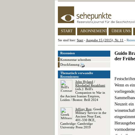
START
ABONNEMENT
ÜBER UNS
Sie sind hier:
Start
-
Ausgabe 15 (2015), Nr. 11
-
Rezen
Guido Bra
Rezension
der Frühe
Kommentar schreiben
Druckfassung
Thematisch verwandte
Rezensionen:
Festschrifte
John Hyland
/
Wenn es eine
Khodadad Rezakhani
(eds.): Brill's
vorliegende
Companion to War in
the Ancient Iranian Empires,
Sammelband 
Leiden / Boston: Brill 2024
Neuzeit ein 
Jeffrey Rop
: Greek
wissenschaf
Military Service in the
Ancient Near East,
eingestimmt
401-330 BCE,
Herausgeber
Cambridge: Cambridge
University Press 2019
vormoderner