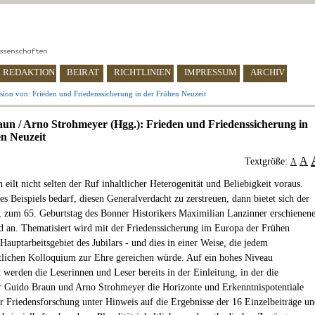
REDAKTION
BEIRAT
RICHTLINIEN
IMPRESSUM
ARCHIV
sion von: Frieden und Friedenssicherung in der Frühen Neuzeit
un / Arno Strohmeyer (Hgg.): Frieden und Friedenssicherung in
n Neuzeit
A
Textgröße:
A
n eilt nicht selten der Ruf inhaltlicher Heterogenität und Beliebigkeit voraus.
s Beispiels bedarf, diesen Generalverdacht zu zerstreuen, dann bietet sich der
, zum 65. Geburtstag des Bonner Historikers Maximilian Lanzinner erschienen
an. Thematisiert wird mit der Friedenssicherung im Europa der Frühen
Hauptarbeitsgebiet des Jubilars - und dies in einer Weise, die jedem
tlichen Kolloquium zur Ehre gereichen würde. Auf ein hohes Niveau
 werden die Leserinnen und Leser bereits in der Einleitung, in der die
 Guido Braun und Arno Strohmeyer die Horizonte und Erkenntnispotentiale
 Friedensforschung unter Hinweis auf die Ergebnisse der 16 Einzelbeiträge u